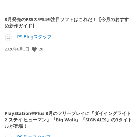
8月発売のPS5®/PS4®注目ソフトはこれだ！【今月のおすす
め新作ガイド】
PS Blogスタッフ
公
20
2026年8月3日
開
日:
PlayStation®Plus 8月のフリープレイに『ダイイングライト
2 ステイ ヒューマン』『Big Walk』『SIGNALIS』の3タイト
ルが登場！
PS Plusスタッフ