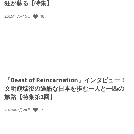
狂が蘇る【特集】
公
18
2026年7月16日
開
日:
『Beast of Reincarnation』インタビュー！
文明崩壊後の過酷な日本を歩む一人と一匹の
旅路【特集第2回】
公
29
2026年7月24日
開
日: