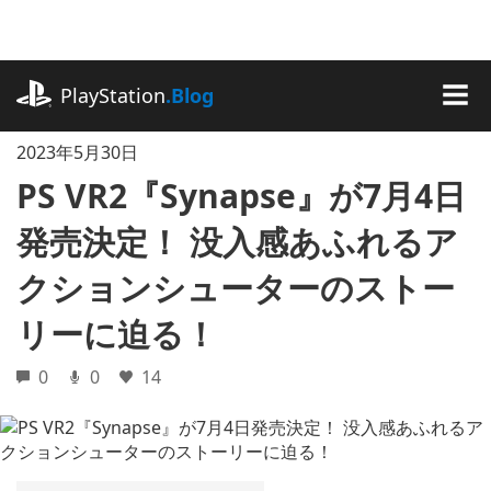
記
事
に
playstation.com
ス
PlayStation
.Blog
キ
MEN
ッ
2023年5月30日
プ
PS VR2『Synapse』が7月4日
発売決定！ 没入感あふれるア
クションシューターのストー
リーに迫る！
0
0
14