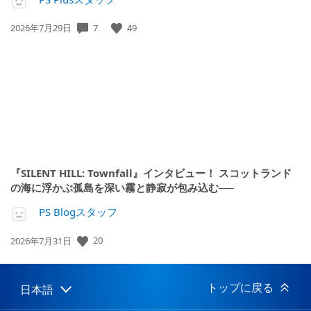
公
7
49
2026年7月29日
開
日:
『SILENT HILL: Townfall』インタビュー！ スコットランド
の海に浮かぶ孤島を深い霧と静寂が包み込む──
PS Blogスタッフ
公
20
2026年7月31日
開
日:
トップに戻る
日本語
Select
Current
a
region: