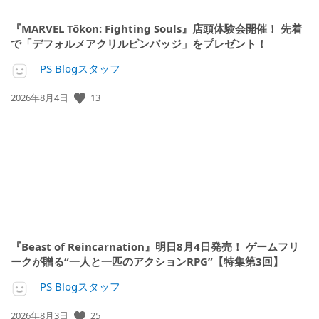
『MARVEL Tōkon: Fighting Souls』店頭体験会開催！ 先着
で「デフォルメアクリルピンバッジ」をプレゼント！
PS Blogスタッフ
公
13
2026年8月4日
開
日:
『Beast of Reincarnation』明日8月4日発売！ ゲームフリ
ークが贈る“一人と一匹のアクションRPG”【特集第3回】
PS Blogスタッフ
公
25
2026年8月3日