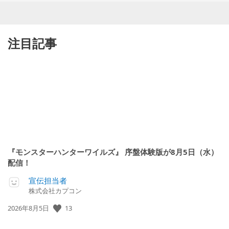
注目記事
『モンスターハンターワイルズ』 序盤体験版が8月5日（水）
配信！
宣伝担当者
株式会社カプコン
公
13
2026年8月5日
開
日: