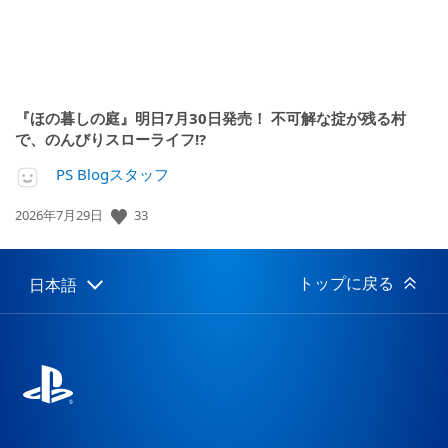
『ほの暮しの庭』明日7月30日発売！ 不可解な掟が残る村
で、のんびりスローライフ!?
PS Blogスタッフ
公
33
2026年7月29日
開
日:
トップに戻る
日本語
Select
Current
a
region:
region