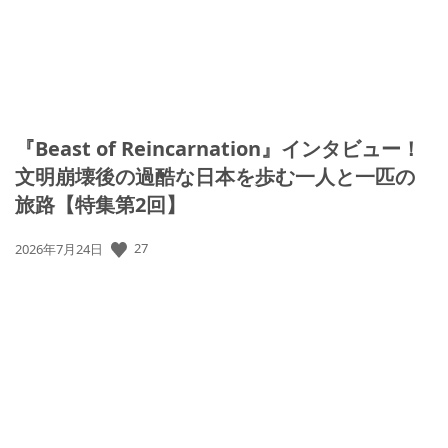
『Beast of Reincarnation』インタビュー！
文明崩壊後の過酷な日本を歩む一人と一匹の
旅路【特集第2回】
公
27
2026年7月24日
開
日: