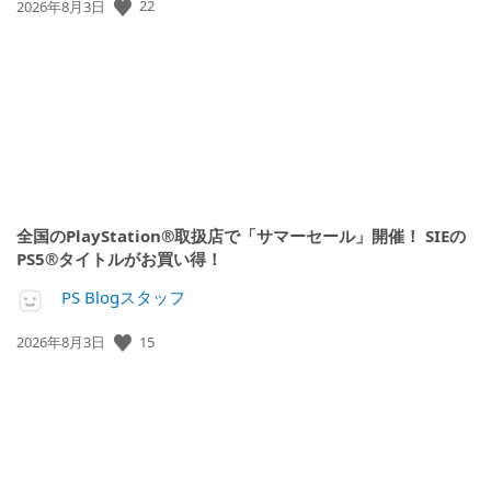
公
22
2026年8月3日
開
日:
全国のPlayStation®取扱店で「サマーセール」開催！ SIEの
PS5®タイトルがお買い得！
PS Blogスタッフ
公
15
2026年8月3日
開
日: