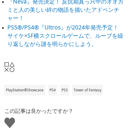
『Neva』発売決定！ 反抗期真っ只中のオオカ
ミと人の美しい絆の物語を描いたアドベンチ
ャー！
PS5®/PS4®『Ultros』が2024年発売予定！
サイケ×SF横スクロールゲームで、ループを繰
り返しながら謎を明らかにしよう。
PlayStation®Showcase
PS4
PS5
Tower of Fantasy
この記事は良かったですか？
い
い
ね