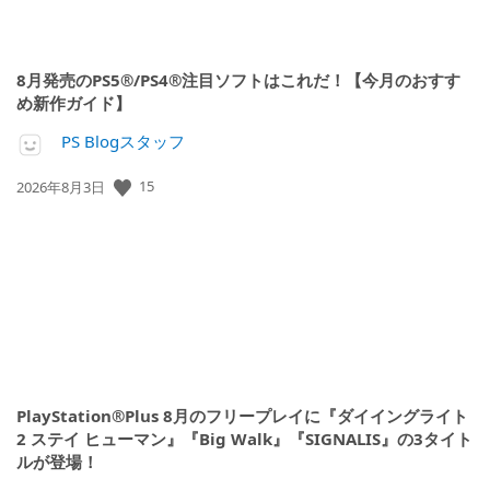
8月発売のPS5®/PS4®注目ソフトはこれだ！【今月のおすす
め新作ガイド】
PS Blogスタッフ
公
15
2026年8月3日
開
日:
PlayStation®Plus 8月のフリープレイに『ダイイングライト
2 ステイ ヒューマン』『Big Walk』『SIGNALIS』の3タイト
ルが登場！