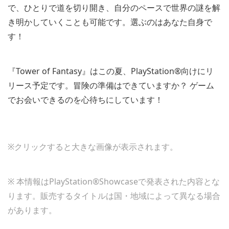
で、ひとりで道を切り開き、自分のペースで世界の謎を解
き明かしていくことも可能です。選ぶのはあなた自身で
す！
『Tower of Fantasy』はこの夏、PlayStation®向けにリ
リース予定です。冒険の準備はできていますか？ ゲーム
でお会いできるのを心待ちにしています！
View
View
View
View
View
View
and
and
and
and
and
and
※クリックすると大きな画像が表示されます。
download
download
download
download
download
download
image
image
image
image
image
image
※ 本情報はPlayStation®Showcaseで発表された内容とな
ります。販売するタイトルは国・地域によって異なる場合
があります。