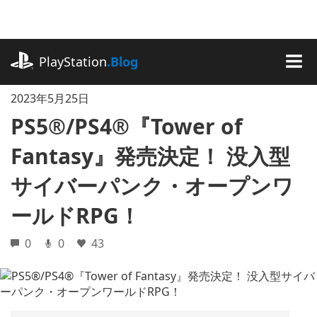
記
事
に
playstation.com
ス
PlayStation
.Blog
キ
MEN
ッ
2023年5月25日
プ
PS5®/PS4®『Tower of
Fantasy』発売決定！ 没入型
サイバーパンク・オープンワ
ールドRPG！
0
0
43