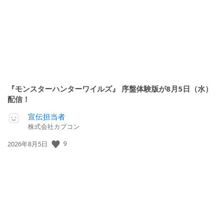
『モンスターハンターワイルズ』 序盤体験版が8月5日（水）
配信！
宣伝担当者
株式会社カプコン
公
9
2026年8月5日
開
日: