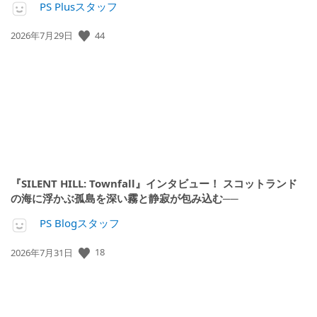
PS Plusスタッフ
公
44
2026年7月29日
開
日:
『SILENT HILL: Townfall』インタビュー！ スコットランド
の海に浮かぶ孤島を深い霧と静寂が包み込む──
PS Blogスタッフ
公
18
2026年7月31日
開
日: