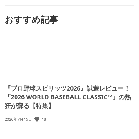
す
る
おすすめ記事
『プロ野球スピリッツ2026』試遊レビュー！
「2026 WORLD BASEBALL CLASSIC™」の熱
狂が蘇る【特集】
公
18
2026年7月16日
開
日: