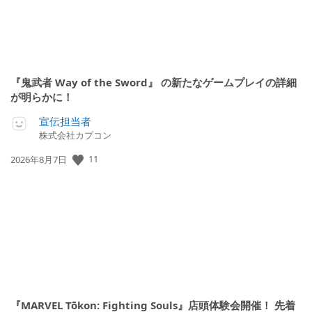
『鬼武者 Way of the Sword』 の新たなゲームプレイの詳細
が明らかに！
宣伝担当者
株式会社カプコン
公
11
2026年8月7日
開
日:
『MARVEL Tōkon: Fighting Souls』店頭体験会開催！ 先着