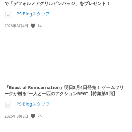
で「デフォルメアクリルピンバッジ」をプレゼント！
PS Blogスタッフ
公
14
2026年8月4日
開
日:
『Beast of Reincarnation』明日8月4日発売！ ゲームフリ
ークが贈る“一人と一匹のアクションRPG”【特集第3回】
PS Blogスタッフ
公
26
2026年8月3日
開
日: