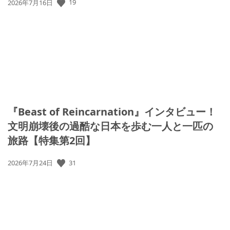
公
19
2026年7月16日
開
日:
『Beast of Reincarnation』インタビュー！
文明崩壊後の過酷な日本を歩む一人と一匹の
旅路【特集第2回】
公
31
2026年7月24日
開
日: