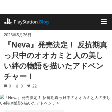
記
事
に
playstation.com
ス
PlayStation
.Blog
キ
MEN
ッ
2023年5月26日
プ
『Neva』発売決定！ 反抗期真
っ只中のオオカミと人の美し
い絆の物語を描いたアドベン
チャー！
0
0
22