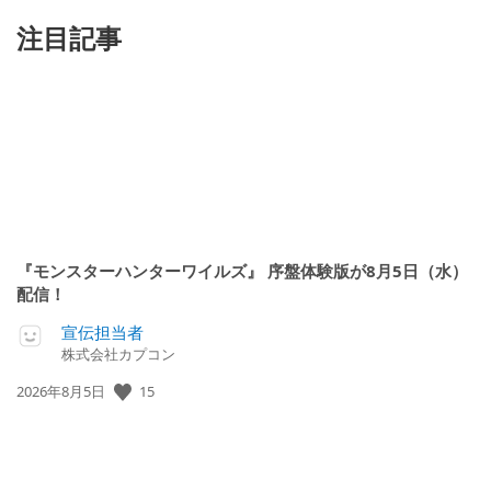
注目記事
『モンスターハンターワイルズ』 序盤体験版が8月5日（水）
配信！
宣伝担当者
株式会社カプコン
公
15
2026年8月5日
開
日: