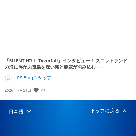
開
日:
『SILENT HILL: Townfall』インタビュー！ スコットランド
の海に浮かぶ孤島を深い霧と静寂が包み込む──
PS Blogスタッフ
公
20
2026年7月31日
開
日:
トップに戻る
日本語
Select
Current
a
region:
region