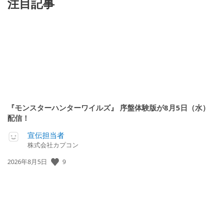
注目記事
『モンスターハンターワイルズ』 序盤体験版が8月5日（水）
配信！
宣伝担当者
株式会社カプコン
公
9
2026年8月5日
開
日: