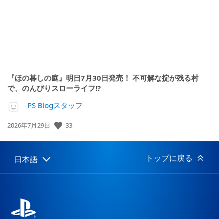
『ほの暮しの庭』明日7月30日発売！ 不可解な掟が残る村
で、のんびりスローライフ!?
PS Blogスタッフ
公
33
2026年7月29日
開
日:
トップに戻る
日本語
Select
Current
a
region:
region