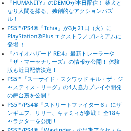
『HUMANITY』のDEMOが本日配信！ 柴犬と
なり人間を操る、独創的なアクションパズ
ル！
PS5™/PS4®『Tchia』が3月21日（火）に
PlayStation®Plus エクストラ／プレミアムに
登場 ！
『バイオハザード RE:4』最新トレーラーや
『ザ・マーセナリーズ』の情報が公開！ 体験
版も近日配信決定！
PS5™『スーサイド・スクワッド キル・ザ・ジ
ャスティス・リーグ』の4人協力プレイや開発
の舞台裏を公開！
PS5™/PS4®『ストリートファイター６』にザ
ンギエフ、リリー、キャミィが参戦！ 全18キ
ャラクターを公開！
PS5™/PS4®『Wayfinder』の早期アクセスを