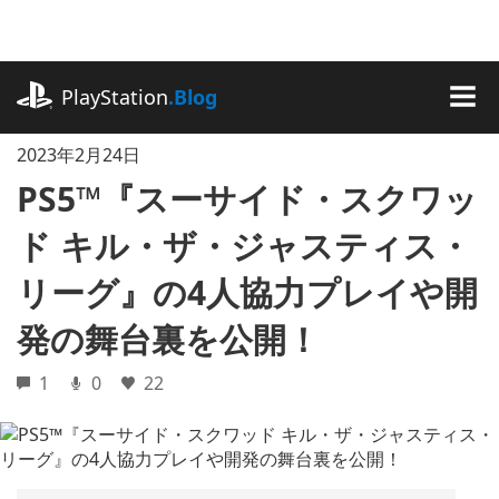
記
事
に
playstation.com
ス
PlayStation
.Blog
キ
MEN
ッ
2023年2月24日
プ
PS5™『スーサイド・スクワッ
ド キル・ザ・ジャスティス・
リーグ』の4人協力プレイや開
発の舞台裏を公開！
1
0
22