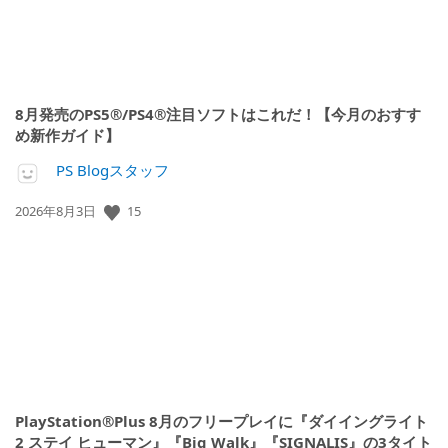
8月発売のPS5®/PS4®注目ソフトはこれだ！【今月のおすす
め新作ガイド】
PS Blogスタッフ
公
15
2026年8月3日
開
日:
PlayStation®Plus 8月のフリープレイに『ダイイングライト
2 ステイ ヒューマン』『Big Walk』『SIGNALIS』の3タイト