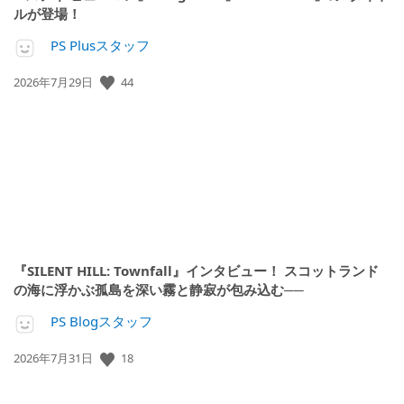
ルが登場！
PS Plusスタッフ
公
44
2026年7月29日
開
日:
『SILENT HILL: Townfall』インタビュー！ スコットランド
の海に浮かぶ孤島を深い霧と静寂が包み込む──
PS Blogスタッフ
公
18
2026年7月31日
開
日: