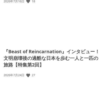
公
18
2026年7月16日
開
日:
『Beast of Reincarnation』インタビュー！
文明崩壊後の過酷な日本を歩む一人と一匹の
旅路【特集第2回】
公
27
2026年7月24日
開
日: