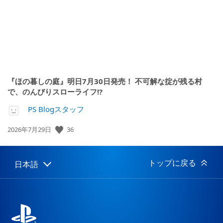
『ほの暮しの庭』明日7月30日発売！ 不可解な掟が残る村
で、のんびりスローライフ!?
PS Blogスタッフ
公
36
2026年7月29日
開
日:
トップに戻る
日本語
Select
Current
a
region:
region