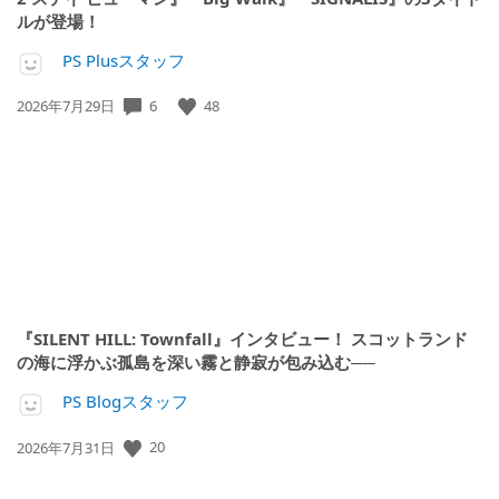
ルが登場！
PS Plusスタッフ
公
6
48
2026年7月29日
開
日:
『SILENT HILL: Townfall』インタビュー！ スコットランド
の海に浮かぶ孤島を深い霧と静寂が包み込む──
PS Blogスタッフ
公
20
2026年7月31日
開
日: