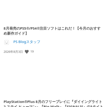
8月発売のPS5®/PS4®注目ソフトはこれだ！【今月のおすす
め新作ガイド】
PS Blogスタッフ
公
19
2026年8月3日
開
日:
PlayStation®Plus 8月のフリープレイに『ダイイングライト
2 ステイ ヒューマン』『Big Walk』『SIGNALIS』の3タイト