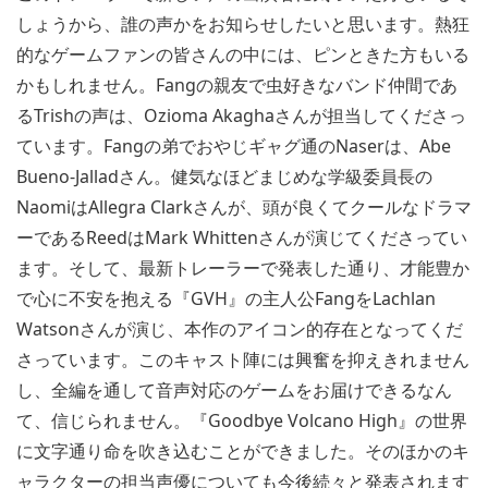
しょうから、誰の声かをお知らせしたいと思います。熱狂
的なゲームファンの皆さんの中には、ピンときた方もいる
かもしれません。Fangの親友で虫好きなバンド仲間であ
るTrishの声は、Ozioma Akaghaさんが担当してくださっ
ています。Fangの弟でおやじギャグ通のNaserは、Abe
Bueno-Jalladさん。健気なほどまじめな学級委員長の
NaomiはAllegra Clarkさんが、頭が良くてクールなドラマ
ーであるReedはMark Whittenさんが演じてくださってい
ます。そして、最新トレーラーで発表した通り、才能豊か
で心に不安を抱える『GVH』の主人公FangをLachlan
Watsonさんが演じ、本作のアイコン的存在となってくだ
さっています。このキャスト陣には興奮を抑えきれません
し、全編を通して音声対応のゲームをお届けできるなん
て、信じられません。『Goodbye Volcano High』の世界
に文字通り命を吹き込むことができました。そのほかのキ
ャラクターの担当声優についても今後続々と発表されます