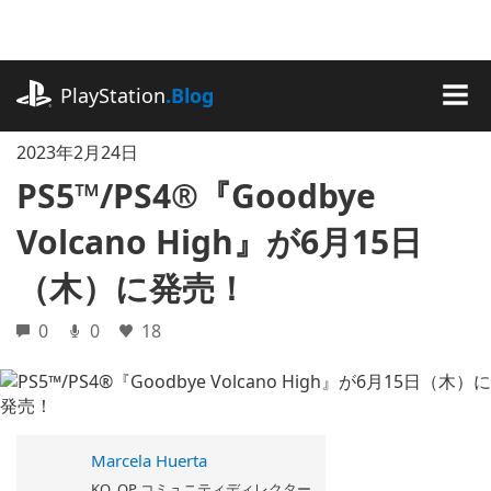
記
事
に
playstation.com
ス
PlayStation
.Blog
キ
MEN
ッ
2023年2月24日
プ
PS5™/PS4®『Goodbye
Volcano High』が6月15日
（木）に発売！
0
0
18
Marcela Huerta
KO_OP コミュニティディレクター