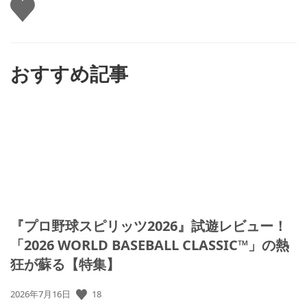
い
い
ね
す
る
おすすめ記事
『プロ野球スピリッツ2026』試遊レビュー！
「2026 WORLD BASEBALL CLASSIC™」の熱
狂が蘇る【特集】
公
18
2026年7月16日
開