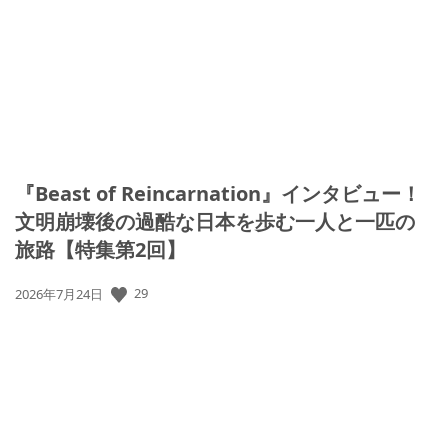
日:
『Beast of Reincarnation』インタビュー！
文明崩壊後の過酷な日本を歩む一人と一匹の
旅路【特集第2回】
公
29
2026年7月24日
開
日: