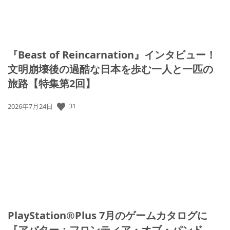
『Beast of Reincarnation』インタビュー！
文明崩壊後の過酷な日本を歩む一人と一匹の
旅路【特集第2回】
31
公
2026年7月24日
開
日:
PlayStation®Plus 7月のゲームカタログに
『アバター：フロンティア・オブ・パンド