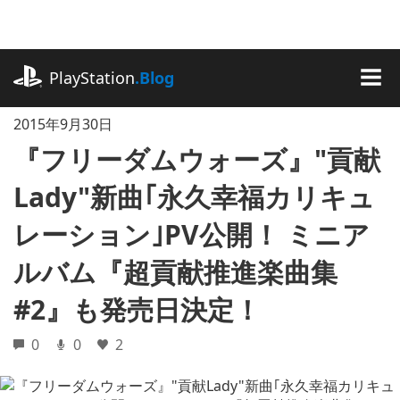
記
事
に
playstation.com
ス
PlayStation
.Blog
キ
MEN
ッ
2015年9月30日
プ
『フリーダムウォーズ』"貢献
Lady"新曲｢永久幸福カリキュ
レーション｣PV公開！ ミニア
ルバム『超貢献推進楽曲集
#2』も発売日決定！
0
0
2