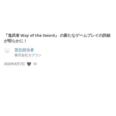
『鬼武者 Way of the Sword』 の新たなゲームプレイの詳細
が明らかに！
宣伝担当者
株式会社カプコン
10
公
2026年8月7日
開
日: