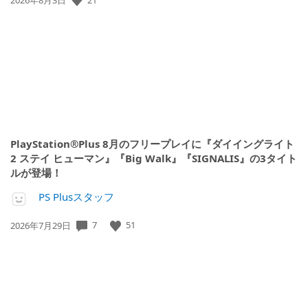
開
日:
PlayStation®Plus 8月のフリープレイに『ダイイングライト
2 ステイ ヒューマン』『Big Walk』『SIGNALIS』の3タイト
ルが登場！
PS Plusスタッフ
7
51
公
2026年7月29日
開
日: