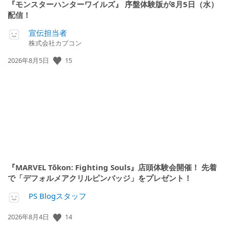
『モンスターハンターワイルズ』 序盤体験版が8月5日（水）
配信！
宣伝担当者
株式会社カプコン
15
公
2026年8月5日
開
日:
『MARVEL Tōkon: Fighting Souls』店頭体験会開催！ 先着
で「デフォルメアクリルピンバッジ」をプレゼント！
PS Blogスタッフ
14
公
2026年8月4日
開