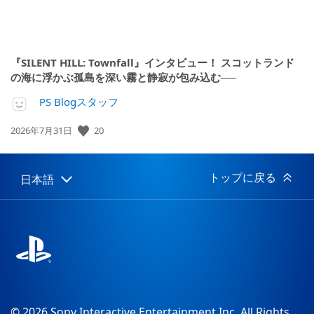
『SILENT HILL: Townfall』インタビュー！ スコットランド
の海に浮かぶ孤島を深い霧と静寂が包み込む──
PS Blogスタッフ
20
公
2026年7月31日
開
日:
トップに戻る
日本語
Select
Current
a
region:
region
© 2026 Sony Interactive Entertainment Inc. All Rights