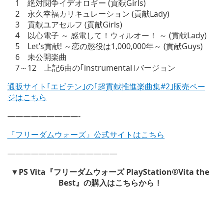
1 絶対闘争イデオロギー (貢献Girls)
2 永久幸福カリキュレーション (貢献Lady)
3 貢献ユアセルフ (貢献Girls)
4 以心電子 ～ 感電して！ウィルオー！ ～ (貢献Lady)
5 Let’s貢献! ～恋の懲役は1,000,000年～ (貢献Guys)
6 未公開楽曲
7～12 上記6曲の｢instrumental｣バージョン
通販サイト｢エビテン｣の｢超貢献推進楽曲集#2｣販売ペー
ジはこちら
—————————-
『フリーダムウォーズ』公式サイトはこちら
——————————————
▼PS Vita『フリーダムウォーズ PlayStation®Vita the
Best』の購入はこちらから！