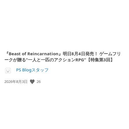
日:
『Beast of Reincarnation』明日8月4日発売！ ゲームフリ
ークが贈る“一人と一匹のアクションRPG”【特集第3回】
PS Blogスタッフ
26
公
2026年8月3日
開
日: