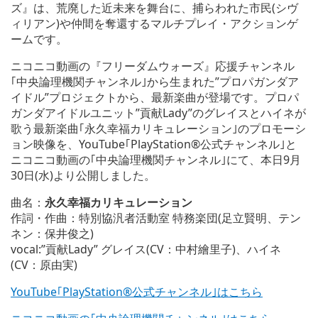
ズ』は、荒廃した近未来を舞台に、捕らわれた市民(シヴ
ィリアン)や仲間を奪還するマルチプレイ・アクションゲ
ームです。
ニコニコ動画の『フリーダムウォーズ』応援チャンネル
｢中央論理機関チャンネル｣から生まれた”プロパガンダア
イドル”プロジェクトから、最新楽曲が登場です。プロパ
ガンダアイドルユニット”貢献Lady”のグレイスとハイネが
歌う最新楽曲｢永久幸福カリキュレーション｣のプロモーシ
ョン映像を、YouTube｢PlayStation®公式チャンネル｣と
ニコニコ動画の｢中央論理機関チャンネル｣にて、本日9月
30日(水)より公開しました。
曲名：
永久幸福カリキュレーション
作詞・作曲：特別協汎者活動室 特務楽団(足立賢明、テン
ネン：保井俊之)
vocal:”貢献Lady” グレイス(CV：中村繪里子)、ハイネ
(CV：原由実)
YouTube｢PlayStation®公式チャンネル｣はこちら