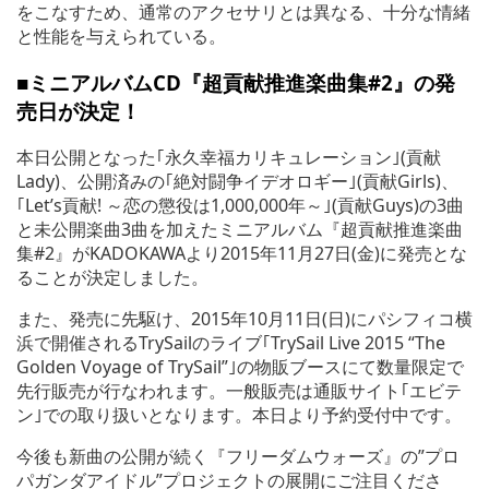
をこなすため、通常のアクセサリとは異なる、十分な情緒
と性能を与えられている。
■ミニアルバムCD『超貢献推進楽曲集#2』の発
売日が決定！
本日公開となった｢永久幸福カリキュレーション｣(貢献
Lady)、公開済みの｢絶対闘争イデオロギー｣(貢献Girls)、
｢Let’s貢献! ～恋の懲役は1,000,000年～｣(貢献Guys)の3曲
と未公開楽曲3曲を加えたミニアルバム『超貢献推進楽曲
集#2』がKADOKAWAより2015年11月27日(金)に発売とな
ることが決定しました。
また、発売に先駆け、2015年10月11日(日)にパシフィコ横
浜で開催されるTrySailのライブ｢TrySail Live 2015 “The
Golden Voyage of TrySail”｣の物販ブースにて数量限定で
先行販売が行なわれます。一般販売は通販サイト｢エビテ
ン｣での取り扱いとなります。本日より予約受付中です。
今後も新曲の公開が続く『フリーダムウォーズ』の”プロ
パガンダアイドル”プロジェクトの展開にご注目くださ