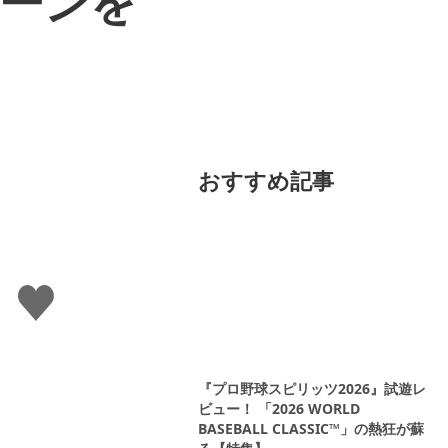
シーンを
おすすめ記事
い
い
ね
す
る
『プロ野球スピリッツ2026』試遊レ
ビュー！ 「2026 WORLD
BASEBALL CLASSIC™」の熱狂が蘇