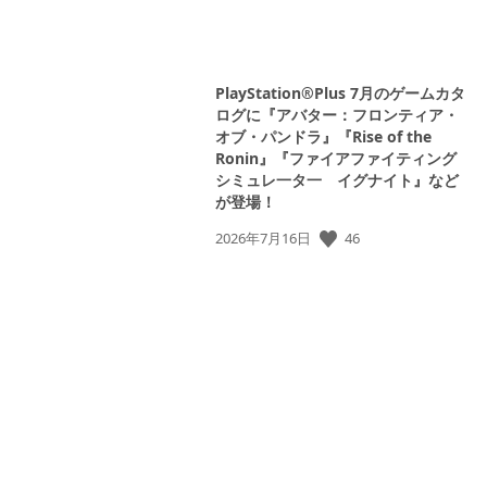
PlayStation®Plus 7月のゲームカタ
ログに『アバター：フロンティア・
オブ・パンドラ』『Rise of the
Ronin』『ファイアファイティング
シミュレ一タ一 イグナイト』など
が登場！
46
公
2026年7月16日
開
日: