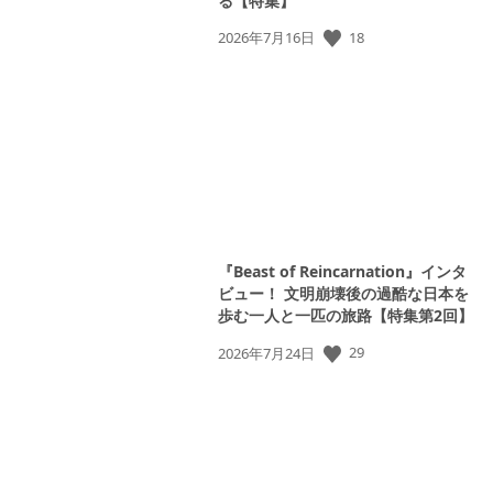
る【特集】
18
公
2026年7月16日
開
日:
『Beast of Reincarnation』インタ
ビュー！ 文明崩壊後の過酷な日本を
歩む一人と一匹の旅路【特集第2回】
29
公
2026年7月24日
開
日: