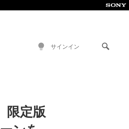
サインイン
検
索
E』限定版