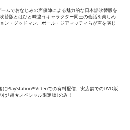
には、ゲームでおなじみの声優陣による魅力的な日本語吹替版を
吹替版とはひと味違うキャラクター同士の会話を楽しめ
ョン・グッドマン、ポール・ジアマッティらが声を演じ
layStation™Videoでの有料配信、実店舗でのDVD販
入るのは｢超★スペシャル限定版｣のみ！