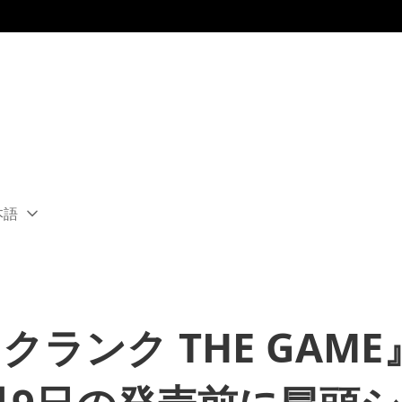
本語
ect
rent
ion:
ion
クランク THE GAM