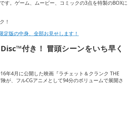
です。ゲーム、ムービー、コミックの3点を特製のBOXに
ク！
ャル限定版の中身、全部お見せします！
y Disc™付き！ 冒頭シーンをいち早く
16年4月に公開した映画『ラチェット＆クランク THE
冒険が、フルCGアニメとして94分のボリュームで展開さ