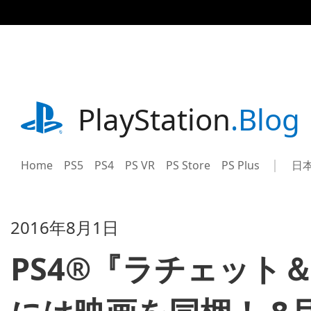
記
事
に
ス
キ
ッ
プ
playstation.com
PlayStation
.Blog
Home
PS5
PS4
PS VR
PS Store
PS Plus
日
Sel
Cur
a
reg
reg
2016年8月1日
PS4®『ラチェット＆