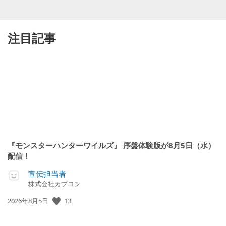
注目記事
『モンスターハンターワイルズ』 序盤体験版が8月5日（水）
配信！
宣伝担当者
株式会社カプコン
公
13
2026年8月5日
開
日: