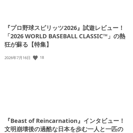
『プロ野球スピリッツ2026』試遊レビュー！
「2026 WORLD BASEBALL CLASSIC™」の熱
狂が蘇る【特集】
公
18
2026年7月16日
開
日:
『Beast of Reincarnation』インタビュー！
文明崩壊後の過酷な日本を歩む一人と一匹の