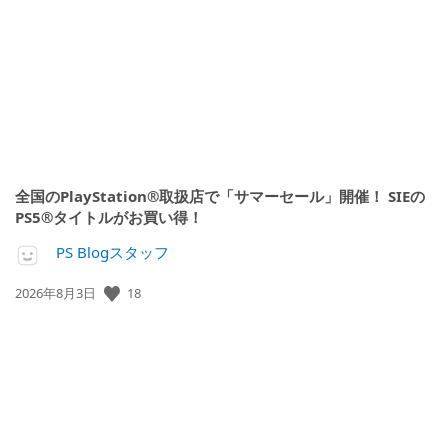
開
日:
全国のPlayStation®取扱店で「サマーセール」開催！ SIEの
PS5®タイトルがお買い得！
PS Blogスタッフ
公
18
2026年8月3日
開
日: