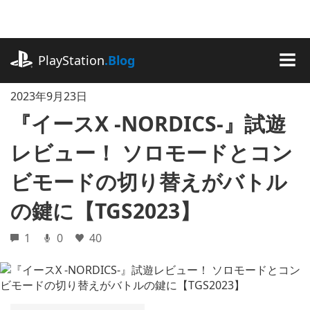
記
事
に
playstation.com
ス
PlayStation
.Blog
キ
MEN
ッ
2023年9月23日
プ
『イースX -NORDICS-』試遊
レビュー！ ソロモードとコン
ビモードの切り替えがバトル
の鍵に【TGS2023】
1
0
40