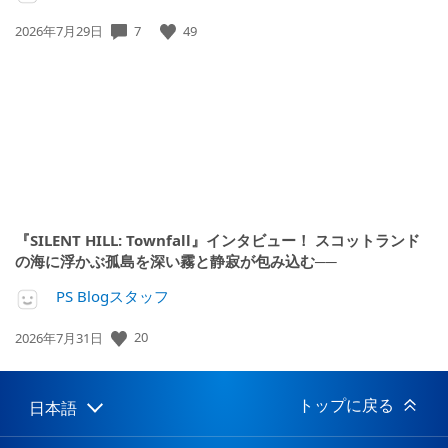
公
7
49
2026年7月29日
開
日:
『SILENT HILL: Townfall』インタビュー！ スコットランド
の海に浮かぶ孤島を深い霧と静寂が包み込む──
PS Blogスタッフ
公
20
2026年7月31日
開
日:
トップに戻る
日本語
Select
Current
a
region:
region