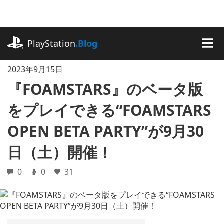
記
事
に
playstation.com
ス
PlayStation
.Blog
キ
MEN
ッ
2023年9月15日
プ
『FOAMSTARS』のベータ版
をプレイできる“FOAMSTARS
OPEN BETA PARTY”が9月30
日（土）開催！
0
0
31