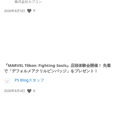
株式会社カプコン
公
9
2026年8月5日
開
日:
『MARVEL Tōkon: Fighting Souls』店頭体験会開催！ 先着
で「デフォルメアクリルピンバッジ」をプレゼント！
PS Blogスタッフ
公
8
2026年8月4日
開
日: