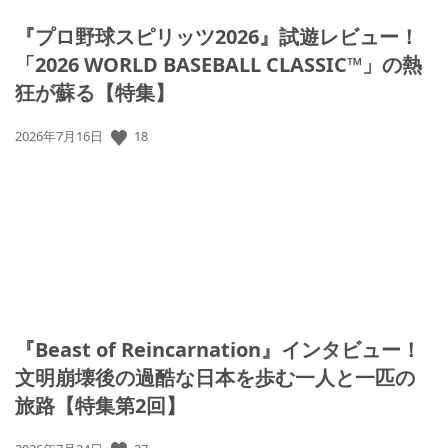
『プロ野球スピリッツ2026』試遊レビュー！
「2026 WORLD BASEBALL CLASSIC™」の熱
狂が蘇る【特集】
公
18
2026年7月16日
開
日:
『Beast of Reincarnation』インタビュー！
文明崩壊後の過酷な日本を歩む一人と一匹の
旅路【特集第2回】
公