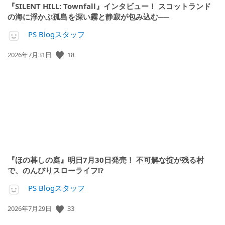
『SILENT HILL: Townfall』インタビュー！ スコットランド
の海に浮かぶ孤島を深い霧と静寂が包み込む──
PS Blogスタッフ
公
18
2026年7月31日
開
日:
『ほの暮しの庭』明日7月30日発売！ 不可解な掟が残る村
で、のんびりスローライフ!?
PS Blogスタッフ
公
33
2026年7月29日
開