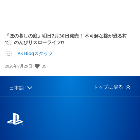
『ほの暮しの庭』明日7月30日発売！ 不可解な掟が残る村
で、のんびりスローライフ!?
PS Blogスタッフ
公
35
2026年7月29日
開
日:
トップに戻る
日本語
Select
Current
a
region:
region