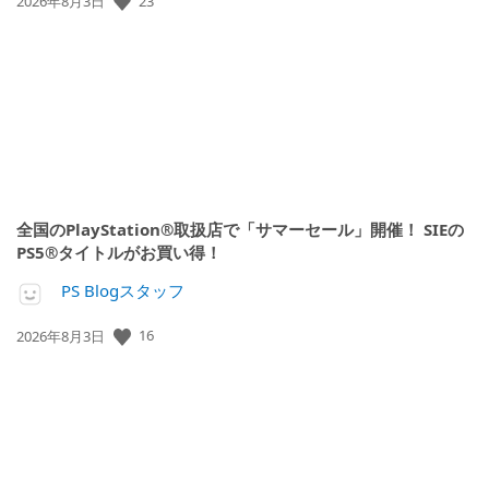
公
23
2026年8月3日
開
日:
全国のPlayStation®取扱店で「サマーセール」開催！ SIEの
PS5®タイトルがお買い得！
PS Blogスタッフ
公
16
2026年8月3日
開
日: