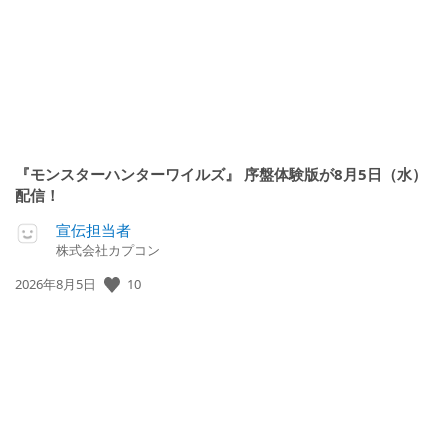
『モンスターハンターワイルズ』 序盤体験版が8月5日（水）
配信！
宣伝担当者
株式会社カプコン
公
10
2026年8月5日
開
日: