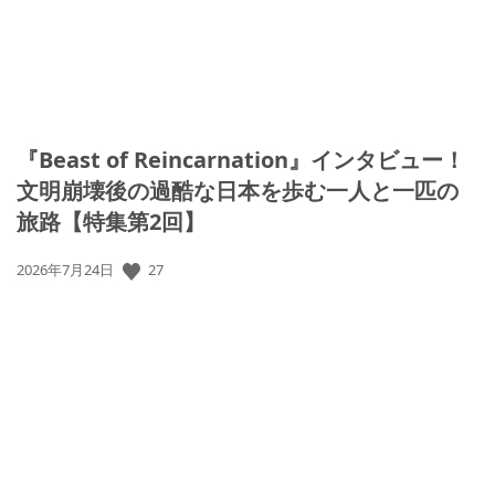
『Beast of Reincarnation』インタビュー！
文明崩壊後の過酷な日本を歩む一人と一匹の
旅路【特集第2回】
公
27
2026年7月24日
開
日: