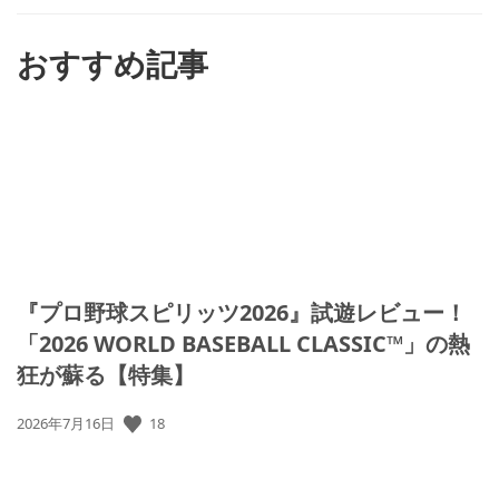
す
る
おすすめ記事
『プロ野球スピリッツ2026』試遊レビュー！
「2026 WORLD BASEBALL CLASSIC™」の熱
狂が蘇る【特集】
公
18
2026年7月16日
開
日: