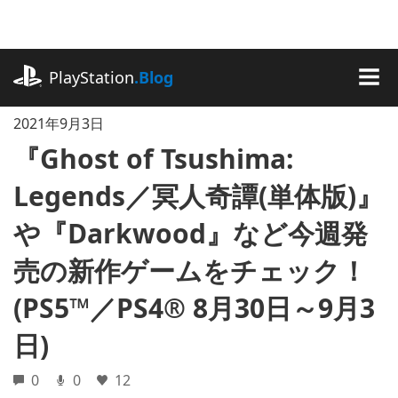
記
事
に
playstation.com
ス
PlayStation
.Blog
キ
MEN
ッ
2021年9月3日
プ
『Ghost of Tsushima:
Legends／冥人奇譚(単体版)』
や『Darkwood』など今週発
売の新作ゲームをチェック！
(PS5™／PS4® 8月30日～9月3
日)
0
0
12