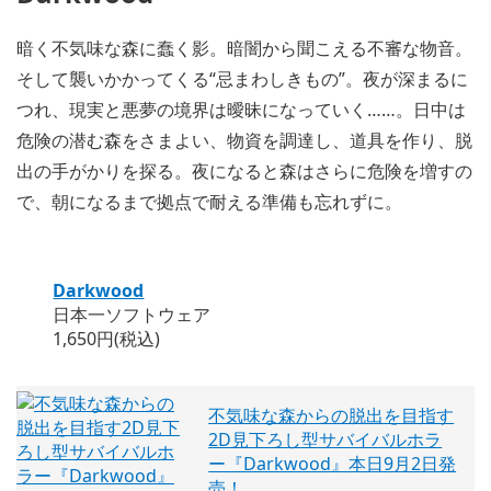
暗く不気味な森に蠢く影。暗闇から聞こえる不審な物音。
そして襲いかかってくる“忌まわしきもの”。夜が深まるに
つれ、現実と悪夢の境界は曖昧になっていく……。日中は
危険の潜む森をさまよい、物資を調達し、道具を作り、脱
出の手がかりを探る。夜になると森はさらに危険を増すの
で、朝になるまで拠点で耐える準備も忘れずに。
Darkwood
日本一ソフトウェア
1,650円(税込)
不気味な森からの脱出を目指す
2D見下ろし型サバイバルホラ
ー『Darkwood』本日9月2日発
売！