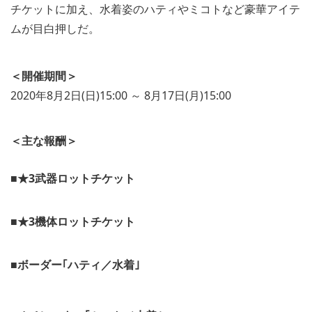
チケットに加え、水着姿のハティやミコトなど豪華アイテ
ムが目白押しだ。
＜開催期間＞
2020年8月2日(日)15:00 ～ 8月17日(月)15:00
＜主な報酬＞
■★3武器ロットチケット
V
i
■★3機体ロットチケット
e
w
V
a
i
■ボーダー｢ハティ／水着｣
n
e
d
w
d
a
o
n