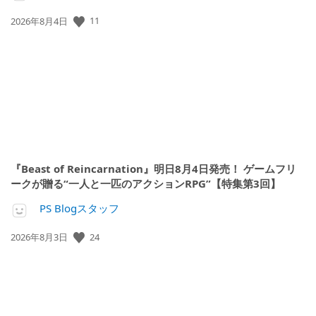
公
11
2026年8月4日
開
日:
『Beast of Reincarnation』明日8月4日発売！ ゲームフリ
ークが贈る“一人と一匹のアクションRPG”【特集第3回】
PS Blogスタッフ
公
24
2026年8月3日
開
日: