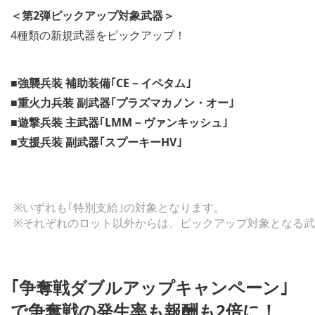
＜第2弾ピックアップ対象武器＞
4種類の新規武器をピックアップ！
■強襲兵装 補助装備｢CE－イペタム｣
■重火力兵装 副武器｢プラズマカノン・オー｣
■遊撃兵装 主武器｢LMM－ヴァンキッシュ｣
■支援兵装 副武器｢スプーキーHV｣
※いずれも｢特別支給｣の対象となります。
※それぞれのロット以外からは、ピックアップ対象となる
｢争奪戦ダブルアップキャンペーン｣
で争奪戦の発生率も報酬も2倍に！