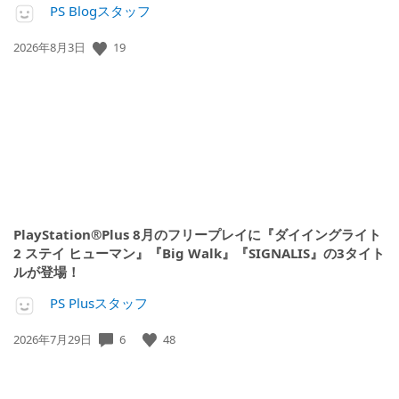
PS Blogスタッフ
公
19
2026年8月3日
開
日:
PlayStation®Plus 8月のフリープレイに『ダイイングライト
2 ステイ ヒューマン』『Big Walk』『SIGNALIS』の3タイト
ルが登場！
PS Plusスタッフ
公
6
48
2026年7月29日
開
日: