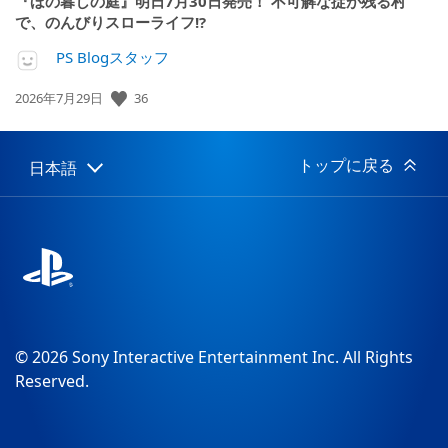
『ほの暮しの庭』明日7月30日発売！ 不可解な掟が残る村
で、のんびりスローライフ!?
PS Blogスタッフ
公
36
2026年7月29日
開
日:
トップに戻る
日本語
Select
Current
a
region:
region
© 2026 Sony Interactive Entertainment Inc. All Rights
Reserved.