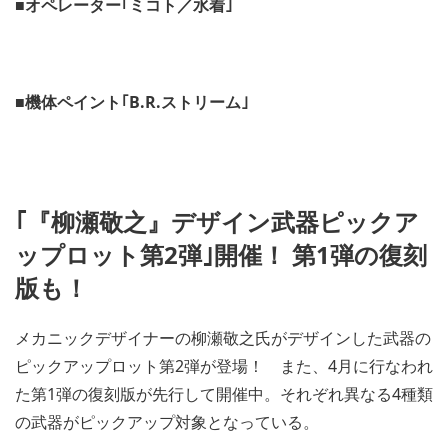
■オペレーター｢ミコト／水着｣
w
d
n
d
l
o
o
w
a
n
d
■機体ペイント｢B.R.ストリーム｣
l
i
o
m
a
a
d
g
i
e
m
a
｢『柳瀬敬之』デザイン武器ピックア
g
ップロット第2弾｣開催！ 第1弾の復刻
e
版も！
メカニックデザイナーの柳瀬敬之氏がデザインした武器の
ピックアップロット第2弾が登場！ また、4月に行なわれ
た第1弾の復刻版が先行して開催中。それぞれ異なる4種類
の武器がピックアップ対象となっている。