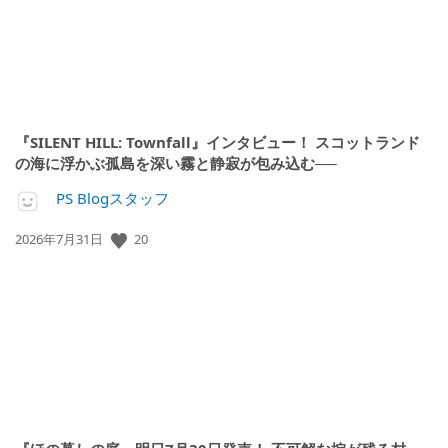
『SILENT HILL: Townfall』インタビュー！ スコットランド
の海に浮かぶ孤島を深い霧と静寂が包み込む──
PS Blogスタッフ
公
20
2026年7月31日
開
日: