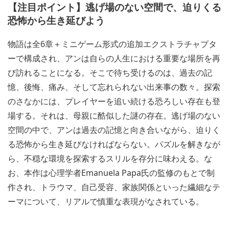
【注目ポイント】逃げ場のない空間で、迫りくる
恐怖から生き延びよう
物語は全6章＋ミニゲーム形式の追加エクストラチャプタ
ーで構成され、アンは自らの人生における重要な場所を再
び訪れることになる。そこで待ち受けるのは、過去の記
憶、後悔、痛み、そして忘れられない出来事の数々。探索
のさなかには、プレイヤーを追い続ける恐ろしい存在も登
場する。それは、母親に酷似した謎の存在。逃げ場のない
空間の中で、アンは過去の記憶と向き合いながら、迫りく
る恐怖から生き延びなければならない。パズルを解きなが
ら、不穏な環境を探索するスリルを存分に味わえる。な
お、本作は心理学者Emanuela Papa氏の監修のもとで制
作され、トラウマ、自己受容、家族関係といった繊細なテ
ーマについて、リアルで慎重な表現がなされている。