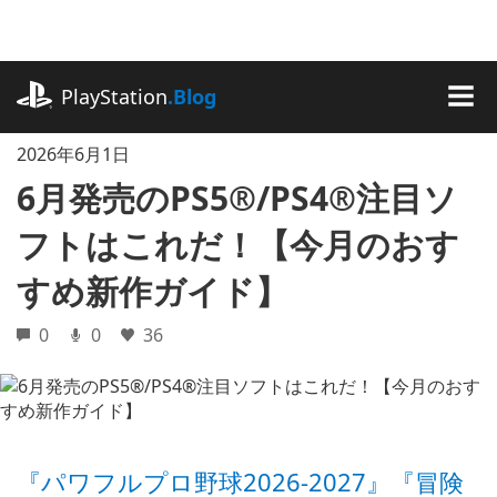
記
事
に
playstation.com
ス
PlayStation
.Blog
キ
MEN
ッ
2026年6月1日
プ
6月発売のPS5®/PS4®注目ソ
フトはこれだ！【今月のおす
すめ新作ガイド】
0
0
36
『パワフルプロ野球2026-2027』『冒険