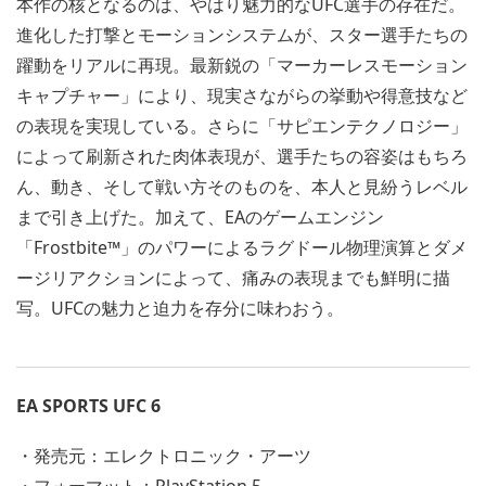
本作の核となるのは、やはり魅力的なUFC選手の存在だ。
進化した打撃とモーションシステムが、スター選手たちの
躍動をリアルに再現。最新鋭の「マーカーレスモーション
キャプチャー」により、現実さながらの挙動や得意技など
の表現を実現している。さらに「サピエンテクノロジー」
によって刷新された肉体表現が、選手たちの容姿はもちろ
ん、動き、そして戦い方そのものを、本人と見紛うレベル
まで引き上げた。加えて、EAのゲームエンジン
「Frostbite™」のパワーによるラグドール物理演算とダメ
ージリアクションによって、痛みの表現までも鮮明に描
写。UFCの魅力と迫力を存分に味わおう。
EA SPORTS UFC 6
・発売元：エレクトロニック・アーツ