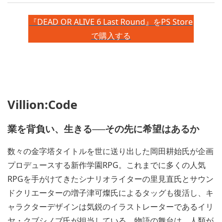
『DEAD OR ALIVE 6 Last Round』をPS Store
で購入する
Villion:Code
業を背負い、生きる──その先に希望はあるか
数々の金字塔タイトルを世に送り出した岡田耕始氏が企画
プロデュースする新作学園RPG。これまでに多くの人気
RPGを手がけてきたシナリオライターの里見直氏とサウン
ドクリエーターの増子津可燦氏によるタッグも復活し、キ
ャラクターデザインは気鋭のイラストレーターであるイリ
ヤ・クブシノブ氏が担当している。物語の舞台は、人類が