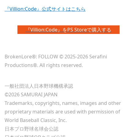
『Villion:Code』公式サイトはこちら
『Villion:Code』をPS Storeで購入する
BrokenLore®: FOLLOW © 2025-2026 Serafini
Productions®. All rights reserved.
一般社団法人日本野球機構承認
©2026 SAMURAI JAPAN
Trademarks, copyrights, names, images and other
proprietary materials are used with permission of
World Baseball Classic, Inc.
日本プロ野球名球会公認