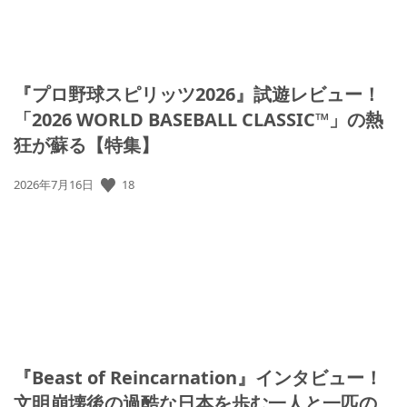
『プロ野球スピリッツ2026』試遊レビュー！
「2026 WORLD BASEBALL CLASSIC™」の熱
狂が蘇る【特集】
公
18
2026年7月16日
開
日:
『Beast of Reincarnation』インタビュー！
文明崩壊後の過酷な日本を歩む一人と一匹の