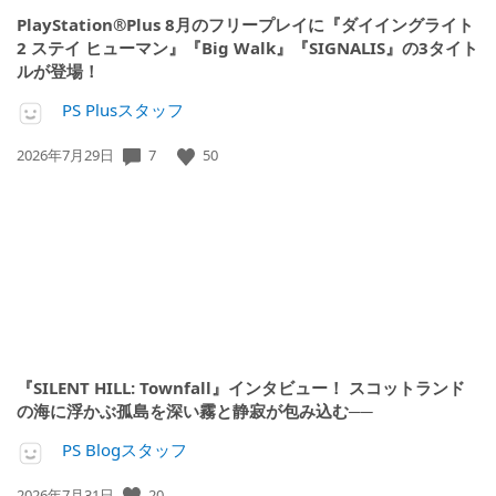
PlayStation®Plus 8月のフリープレイに『ダイイングライト
2 ステイ ヒューマン』『Big Walk』『SIGNALIS』の3タイト
ルが登場！
PS Plusスタッフ
公
7
50
2026年7月29日
開
日:
『SILENT HILL: Townfall』インタビュー！ スコットランド
の海に浮かぶ孤島を深い霧と静寂が包み込む──
PS Blogスタッフ
公
20
2026年7月31日