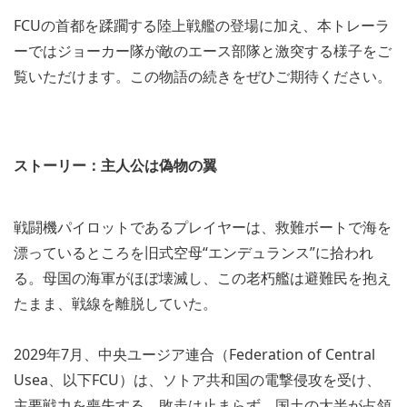
FCUの首都を蹂躙する陸上戦艦の登場に加え、本トレーラ
ーではジョーカー隊が敵のエース部隊と激突する様子をご
覧いただけます。この物語の続きをぜひご期待ください。
ストーリー：主人公は偽物の翼
戦闘機パイロットであるプレイヤーは、救難ボートで海を
漂っているところを旧式空母“エンデュランス”に拾われ
る。母国の海軍がほぼ壊滅し、この老朽艦は避難民を抱え
たまま、戦線を離脱していた。
2029年7月、中央ユージア連合（Federation of Central
Usea、以下FCU）は、ソトア共和国の電撃侵攻を受け、
主要戦力を喪失する。敗走は止まらず、国土の大半が占領