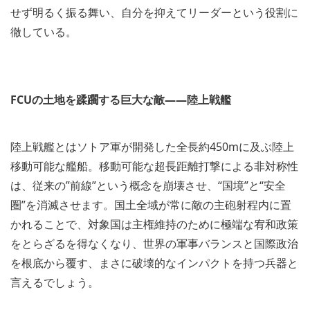
せず明るく振る舞い、自分を抑えてリーダーという役割に
徹している。
FCU
の土地を蹂躙する巨大な敵
――
陸上戦艦
陸上戦艦とはソトア軍が開発した全長約450mに及ぶ陸上
移動可能な艦船。移動可能な超長距離打撃による非対称性
は、従来の”前線”という概念を崩壊させ、“国境”と“安全
圏”を消滅させます。国土全域が常に敵の主砲射程内に置
かれることで、対象国は主権維持のために極端な宥和政策
をとらざるを得なくなり、世界の軍事バランスと国際政治
を根底から覆す、まさに破壊的なインパクトを持つ兵器と
言えるでしょう。