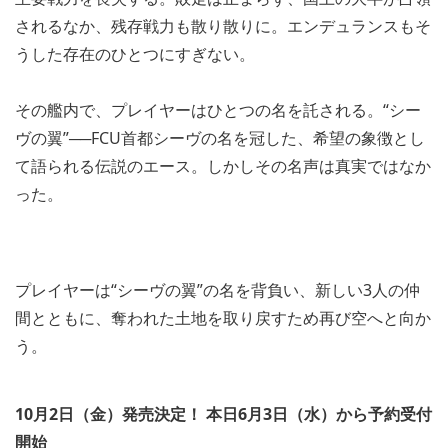
されるなか、残存戦力も散り散りに。エンデュランスもそ
うした存在のひとつにすぎない。
その艦内で、プレイヤーはひとつの名を託される。“シー
ヴの翼”──FCU首都シーヴの名を冠した、希望の象徴とし
て語られる伝説のエース。しかしその名声は真実ではなか
った。
プレイヤーは“シーヴの翼”の名を背負い、新しい3人の仲
間とともに、奪われた土地を取り戻すため再び空へと向か
う。
10
月
2
日（金）発売決定！
本日
6
月
3
日（水）から予約受付
開始