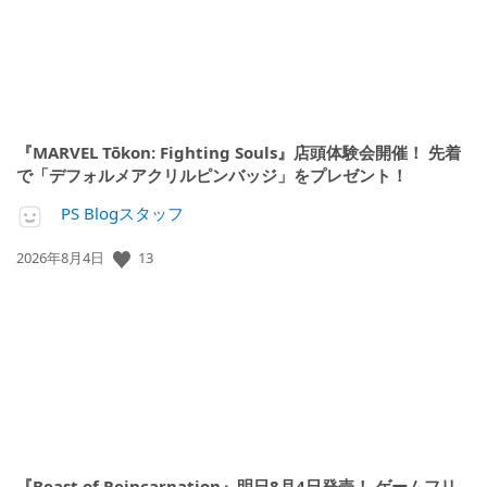
『MARVEL Tōkon: Fighting Souls』店頭体験会開催！ 先着
で「デフォルメアクリルピンバッジ」をプレゼント！
PS Blogスタッフ
公
13
2026年8月4日
開
日:
『Beast of Reincarnation』明日8月4日発売！ ゲームフリ