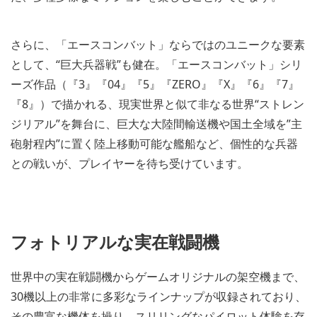
さらに、「エースコンバット」ならではのユニークな要素
として、“巨大兵器戦”も健在。「エースコンバット」シリ
ーズ作品（『3』『04』『5』『ZERO』『X』『6』『7』
『8』）で描かれる、現実世界と似て非なる世界“ストレン
ジリアル”を舞台に、巨大な大陸間輸送機や国土全域を”主
砲射程内”に置く陸上移動可能な艦船など、個性的な兵器
との戦いが、プレイヤーを待ち受けています。
フォトリアルな実在戦闘機
世界中の実在戦闘機からゲームオリジナルの架空機まで、
30機以上の非常に多彩なラインナップが収録されており、
その豊富な機体を操り、スリリングなパイロット体験を存