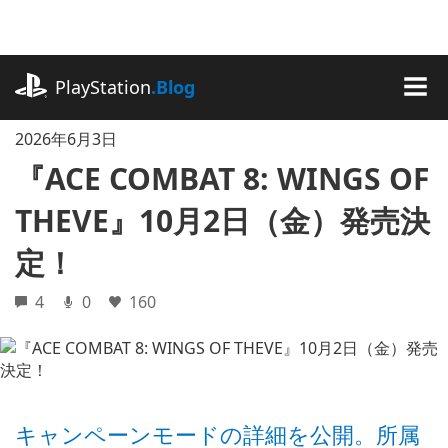
記
事
に
playstation.com
ス
PlayStation
.Blog
キ
MEN
ッ
2026年6月3日
プ
『ACE COMBAT 8: WINGS OF
THEVE』10月2日（金）発売決
定！
4
0
160
キャンペーンモードの詳細を公開。所属