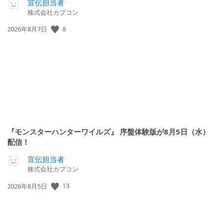
宣伝担当者
株式会社カプコン
公
8
2026年8月7日
開
日:
『モンスターハンターワイルズ』 序盤体験版が8月5日（水）
配信！
宣伝担当者
株式会社カプコン
公
13
2026年8月5日
開
日: