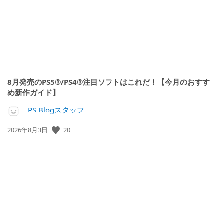
8月発売のPS5®/PS4®注目ソフトはこれだ！【今月のおすす
め新作ガイド】
PS Blogスタッフ
公
20
2026年8月3日
開
日: