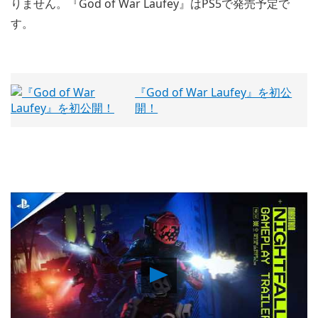
りません。『God of War Laufey』はPS5で発売予定で
す。
『God of War Laufey』を初公
開！
Play
Video