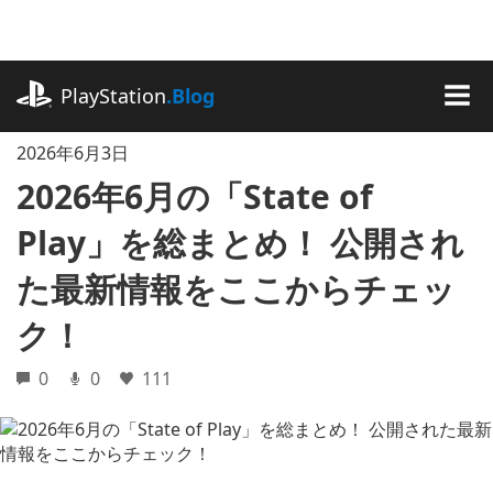
記
事
に
playstation.com
ス
PlayStation
.Blog
キ
MEN
ッ
2026年6月3日
プ
2026年6月の「State of
Play」を総まとめ！ 公開され
た最新情報をここからチェッ
ク！
0
0
111