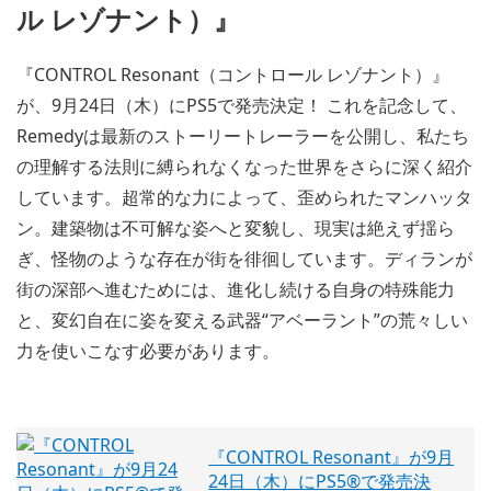
ル レゾナント）』
『CONTROL Resonant（コントロール レゾナント）』
が、9月24日（木）にPS5で発売決定！ これを記念して、
Remedyは最新のストーリートレーラーを公開し、私たち
の理解する法則に縛られなくなった世界をさらに深く紹介
しています。超常的な力によって、歪められたマンハッタ
ン。建築物は不可解な姿へと変貌し、現実は絶えず揺ら
ぎ、怪物のような存在が街を徘徊しています。ディランが
街の深部へ進むためには、進化し続ける自身の特殊能力
と、変幻自在に姿を変える武器“アベーラント”の荒々しい
力を使いこなす必要があります。
『CONTROL Resonant』が9月
24日（木）にPS5®で発売決