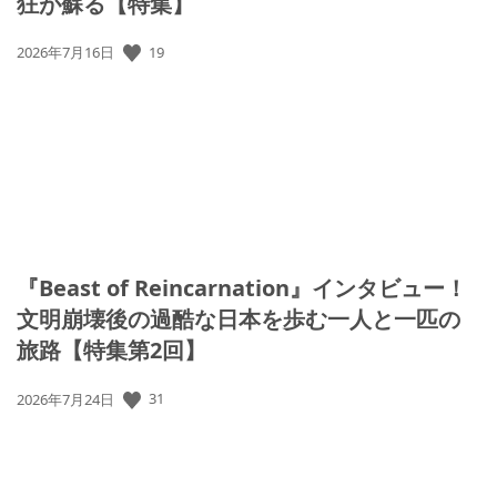
狂が蘇る【特集】
19
公
2026年7月16日
開
日:
『Beast of Reincarnation』インタビュー！
文明崩壊後の過酷な日本を歩む一人と一匹の
旅路【特集第2回】
31
公
2026年7月24日
開
日: