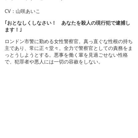
CV：山咲あいこ
｢おとなしくしなさい！ あなたを殺人の現行犯で逮捕し
ます！｣
ロンドン市警に勤める女性警察官。真っ直ぐな性根の持ち
主であり、常に正々堂々。全力で警察官としての責務をま
っとうしようとする。悪事を働く輩を見過ごせない性格
で、犯罪者や悪人には一切の容赦をしない。