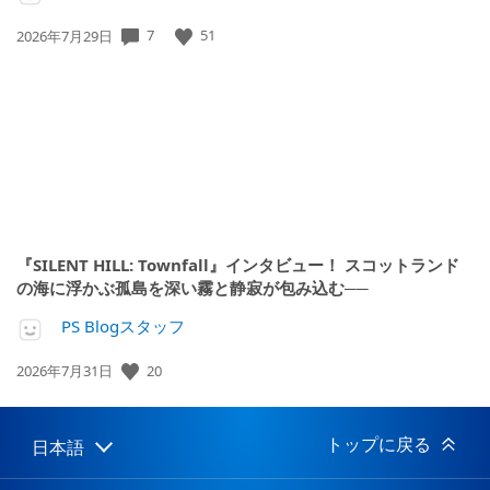
7
51
公
2026年7月29日
開
日:
『SILENT HILL: Townfall』インタビュー！ スコットランド
の海に浮かぶ孤島を深い霧と静寂が包み込む──
PS Blogスタッフ
20
公
2026年7月31日
開
日:
トップに戻る
日本語
Select
Current
a
region: