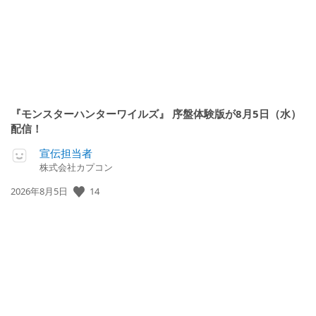
『モンスターハンターワイルズ』 序盤体験版が8月5日（水）
配信！
宣伝担当者
株式会社カプコン
14
公
2026年8月5日
開
日: