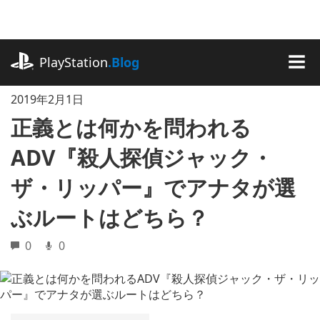
記
事
に
playstation.com
ス
PlayStation
.Blog
キ
MEN
ッ
2019年2月1日
プ
正義とは何かを問われる
ADV『殺人探偵ジャック・
ザ・リッパー』でアナタが選
ぶルートはどちら？
0
0