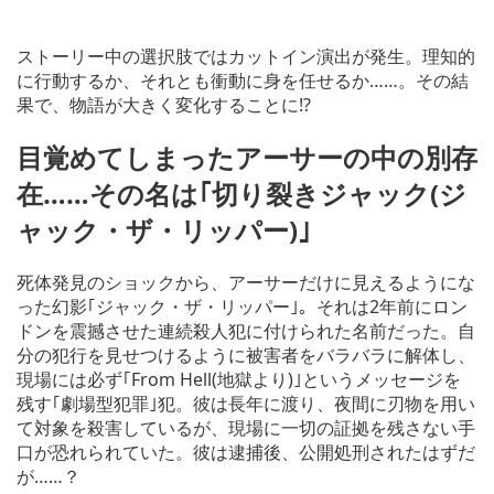
ストーリー中の選択肢ではカットイン演出が発生。理知的
に行動するか、それとも衝動に身を任せるか……。その結
果で、物語が大きく変化することに!?
目覚めてしまったアーサーの中の別存
在……その名は｢切り裂きジャック(ジ
ャック・ザ・リッパー)｣
死体発見のショックから、アーサーだけに見えるようにな
った幻影｢ジャック・ザ・リッパー｣。それは2年前にロン
ドンを震撼させた連続殺人犯に付けられた名前だった。自
分の犯行を見せつけるように被害者をバラバラに解体し、
現場には必ず｢From Hell(地獄より)｣というメッセージを
残す｢劇場型犯罪｣犯。彼は長年に渡り、夜間に刃物を用い
て対象を殺害しているが、現場に一切の証拠を残さない手
口が恐れられていた。彼は逮捕後、公開処刑されたはずだ
が……？