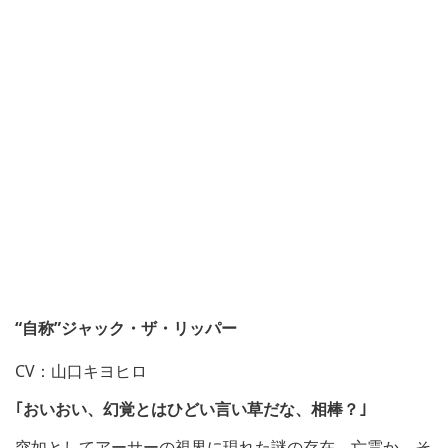
“自称”ジャック・ザ・リッパー
CV：山口キヨヒロ
｢おいおい、幻覚とはひどい言い草だな、相棒？｣
突如としてアーサーの視界に現れた謎の存在。亡霊か、そ