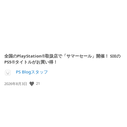
開
日:
全国のPlayStation®取扱店で「サマーセール」開催！ SIEの
PS5®タイトルがお買い得！
PS Blogスタッフ
21
公
2026年8月3日
開
日: