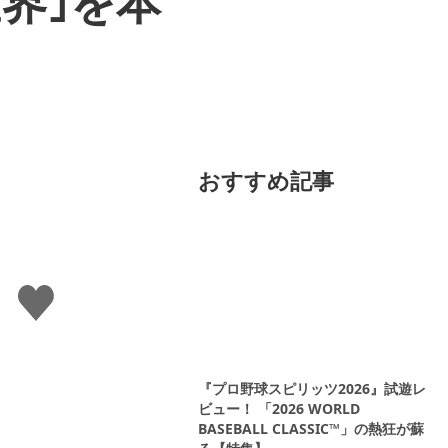
界｣を本
おすすめ記事
い
い
ね
す
る
『プロ野球スピリッツ2026』試遊レ
ビュー！ 「2026 WORLD
BASEBALL CLASSIC™」の熱狂が蘇