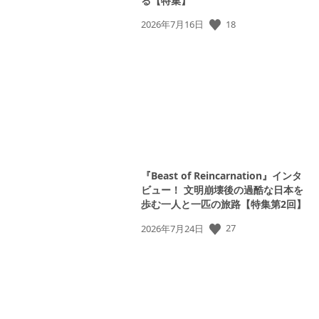
る【特集】
18
公
2026年7月16日
開
日:
『Beast of Reincarnation』インタ
ビュー！ 文明崩壊後の過酷な日本を
歩む一人と一匹の旅路【特集第2回】
27
公
2026年7月24日
開
日: