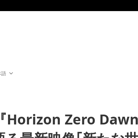
本語
ect
rent
ion:
ion
rizon Zero Da