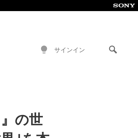
サインイン
検
索
wn』の世