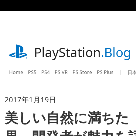
記
事
に
ス
キ
ッ
プ
playstation.com
PlayStation
.Blog
Home
PS5
PS4
PS VR
PS Store
PS Plus
日
Sel
Cur
a
reg
reg
2017年1月19日
美しい自然に満ちた『Ho