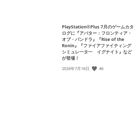
PlayStation®Plus 7月のゲームカタ
ログに『アバター：フロンティア・
オブ・パンドラ』『Rise of the
Ronin』『ファイアファイティング
シミュレ一タ一 イグナイト』など
が登場！
46
公
2026年7月16日
開
日: