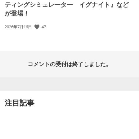
ティングシミュレ一タ一 イグナイト』など
が登場！
47
公
2026年7月16日
開
日:
コメントの受付は終了しました。
注目記事