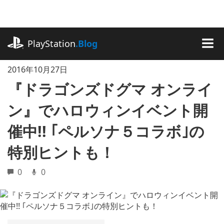
記
事
に
playstation.com
ス
PlayStation
.Blog
キ
MEN
ッ
2016年10月27日
プ
『ドラゴンズドグマ オンライ
ン』でハロウィンイベント開
催中!! ｢ペルソナ５コラボ｣の
特別ヒントも！
0
0