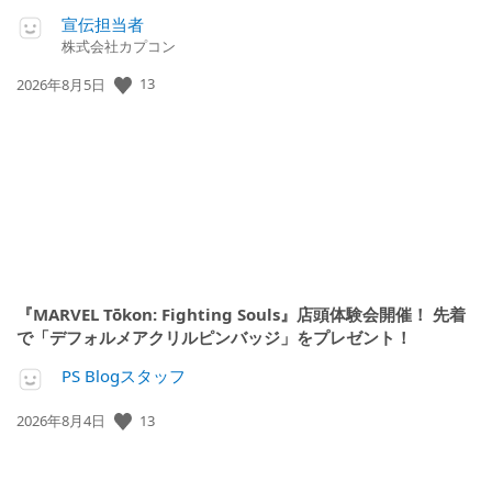
宣伝担当者
株式会社カプコン
13
公
2026年8月5日
開
日:
『MARVEL Tōkon: Fighting Souls』店頭体験会開催！ 先着
で「デフォルメアクリルピンバッジ」をプレゼント！
PS Blogスタッフ
13
公
2026年8月4日
開
日: