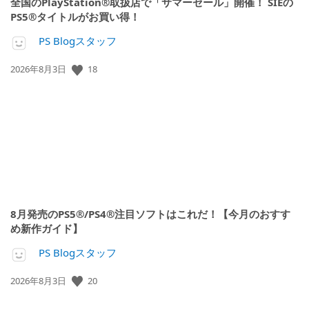
全国のPlayStation®取扱店で「サマーセール」開催！ SIEの
PS5®タイトルがお買い得！
PS Blogスタッフ
18
公
2026年8月3日
開
日:
8月発売のPS5®/PS4®注目ソフトはこれだ！【今月のおすす
め新作ガイド】
PS Blogスタッフ
20
公
2026年8月3日
開
日: