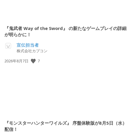
『鬼武者 Way of the Sword』 の新たなゲームプレイの詳細
が明らかに！
宣伝担当者
株式会社カプコン
7
公
2026年8月7日
開
日:
『モンスターハンターワイルズ』 序盤体験版が8月5日（水）
配信！