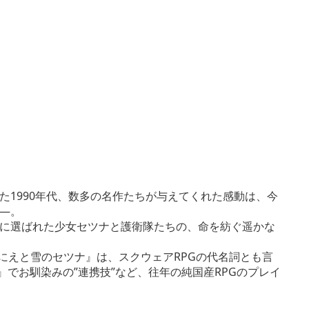
た1990年代、数多の名作たちが与えてくれた感動は、今
――。
に選ばれた少女セツナと護衛隊たちの、命を紡ぐ遥かな
る『いけにえと雪のセツナ』は、スクウェアRPGの代名詞とも言
』でお馴染みの”連携技”など、往年の純国産RPGのプレイ