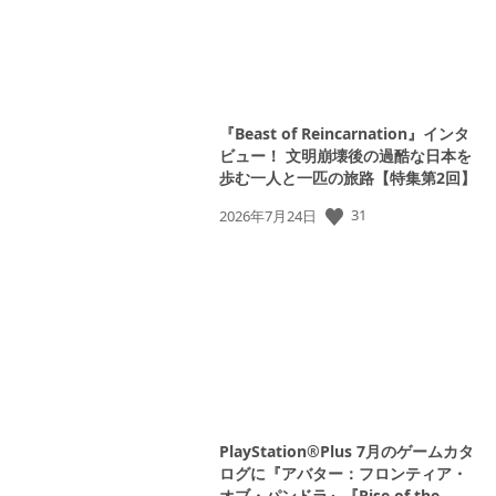
『Beast of Reincarnation』インタ
ビュー！ 文明崩壊後の過酷な日本を
歩む一人と一匹の旅路【特集第2回】
31
公
2026年7月24日
開
日:
PlayStation®Plus 7月のゲームカタ
ログに『アバター：フロンティア・
オブ・パンドラ』『Rise of the