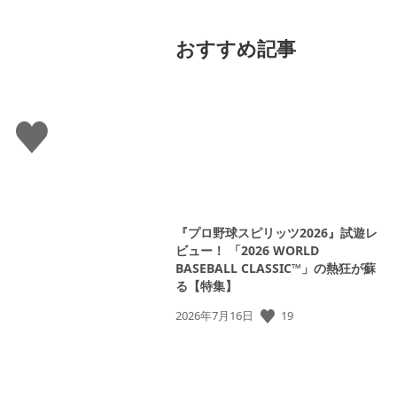
おすすめ記事
い
い
ね
す
る
『プロ野球スピリッツ2026』試遊レ
ビュー！ 「2026 WORLD
BASEBALL CLASSIC™」の熱狂が蘇
る【特集】
19
公
2026年7月16日
開
日: