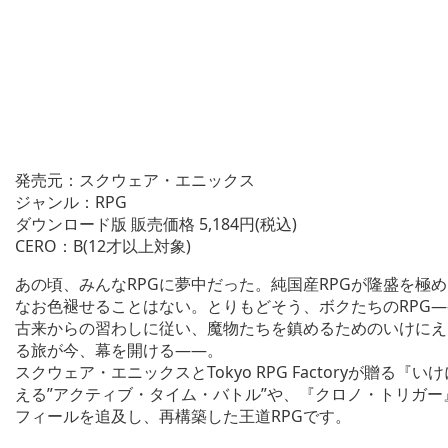
発売元：スクウェア・エニックス
ジャンル：RPG
ダウンロード版 販売価格 5,184円(税込)
CERO：B(12才以上対象)
あの頃、みんなRPGに夢中だった。純国産RPGが隆盛を極め
なお色褪せることはない。とりもどそう、ボクたちのRPG
古来からの習わしに従い、魔物たちを鎮めるためのいけにえ
る旅が今、幕を開ける――。
スクウェア・エニックスとTokyo RPG Factoryが贈
える”アクティブ・タイム・バトル”や、『クロノ・トリガー
フィールを追及し、再構築した王道RPGです。