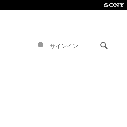
サインイン
検
索