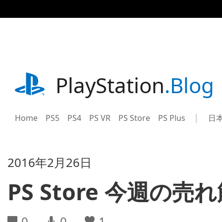
記
事
に
ス
キ
ッ
プ
playstation.com
PlayStation
.Blog
Home
PS5
PS4
PS VR
PS Store
PS Plus
日
Sel
Cur
a
reg
reg
2016年2月26日
PS Store 今週
0
0
1