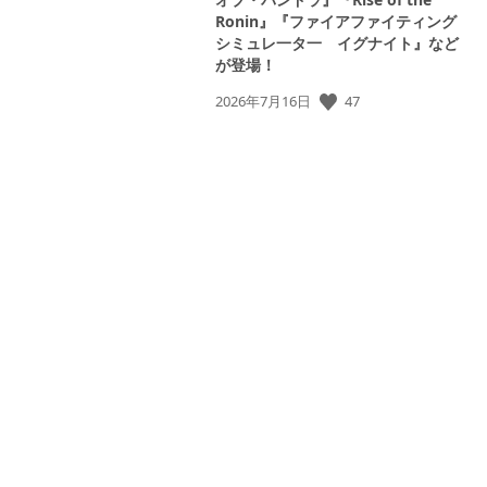
Ronin』『ファイアファイティング
シミュレ一タ一 イグナイト』など
が登場！
47
公
2026年7月16日
開
日: