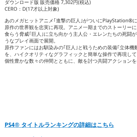
ダウンロード版 販売価格 7,302円(税込)
CERO：D(17才以上対象)
あのメガヒットアニメ｢進撃の巨人｣がついにPlayStation®
原作の世界観を忠実に再現。アニメ一期までのストーリーに
食らう脅威｢巨人｣に立ち向かう主人公・エレンたちの死闘
うなプレイ画面で展開。
原作ファンにはお馴染みの｢巨人｣と戦うための装備｢立体機
を、ハイクオリティなグラフィックと簡単な操作で再現して
個性豊かな数々の仲間とともに、敵を討つ共闘アクションを
PS4® タイトルランキングの詳細はこちら