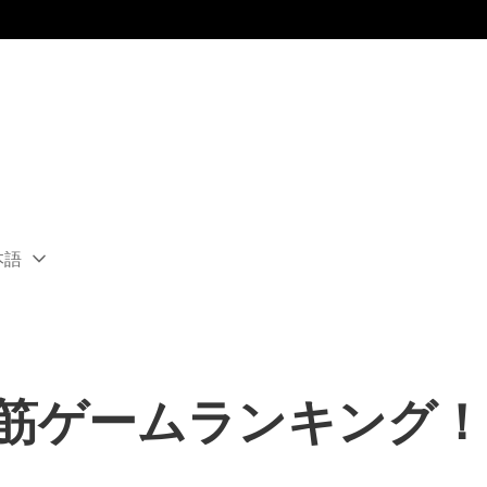
本語
ect
rent
ion:
ion
の売れ筋ゲームランキング！