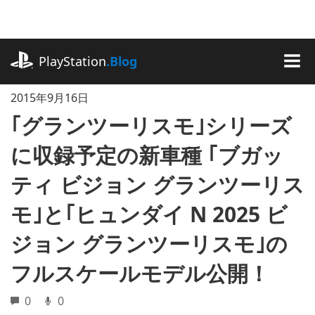
記
事
に
playstation.com
ス
PlayStation
.Blog
キ
MEN
ッ
2015年9月16日
プ
｢グランツーリスモ｣シリーズ
に収録予定の新車種 ｢ブガッ
ティ ビジョン グランツーリス
モ｣と｢ヒュンダイ N 2025 ビ
ジョン グランツーリスモ｣の
フルスケールモデル公開！
0
0