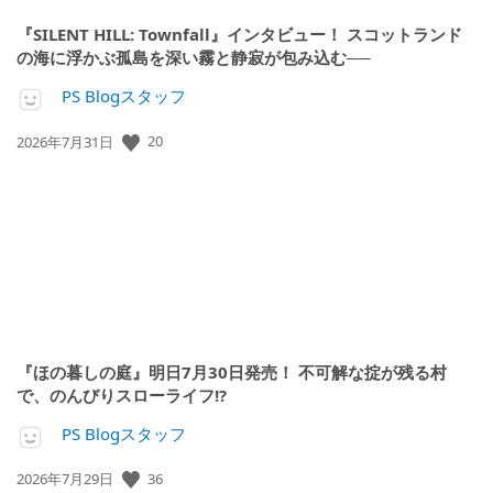
『SILENT HILL: Townfall』インタビュー！ スコットランド
の海に浮かぶ孤島を深い霧と静寂が包み込む──
PS Blogスタッフ
20
公
2026年7月31日
開
日:
『ほの暮しの庭』明日7月30日発売！ 不可解な掟が残る村
で、のんびりスローライフ!?
PS Blogスタッフ
36
公
2026年7月29日