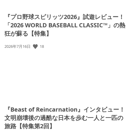
『プロ野球スピリッツ2026』試遊レビュー！
「2026 WORLD BASEBALL CLASSIC™」の熱
狂が蘇る【特集】
18
公
2026年7月16日
開
日:
『Beast of Reincarnation』インタビュー！
文明崩壊後の過酷な日本を歩む一人と一匹の
旅路【特集第2回】