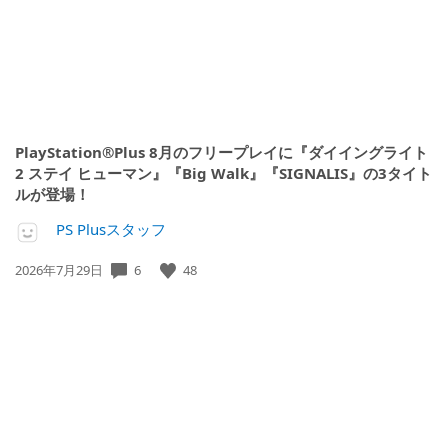
PlayStation®Plus 8月のフリープレイに『ダイイングライト
2 ステイ ヒューマン』『Big Walk』『SIGNALIS』の3タイト
ルが登場！
PS Plusスタッフ
6
48
公
2026年7月29日
開
日: