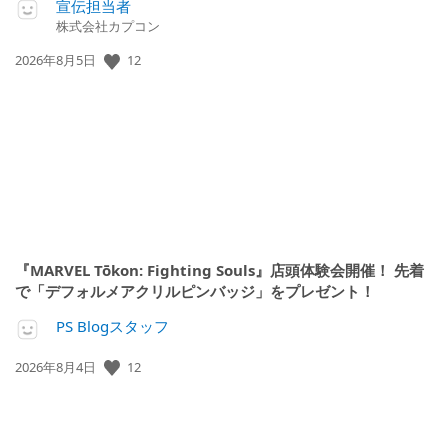
宣伝担当者
株式会社カプコン
12
公
2026年8月5日
開
日:
『MARVEL Tōkon: Fighting Souls』店頭体験会開催！ 先着
で「デフォルメアクリルピンバッジ」をプレゼント！
PS Blogスタッフ
12
公
2026年8月4日
開
日: