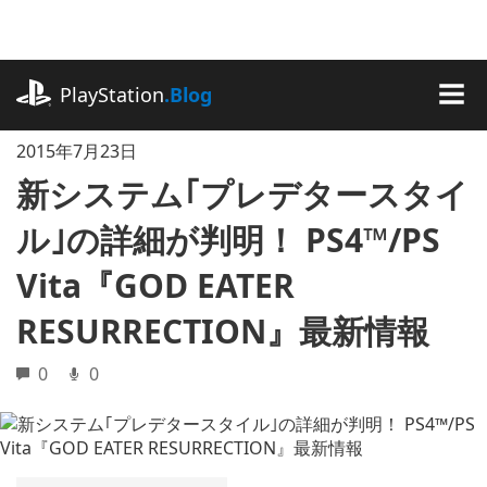
記
事
に
playstation.com
ス
PlayStation
.Blog
キ
MEN
ッ
2015年7月23日
プ
新システム｢プレデタースタイ
ル｣の詳細が判明！ PS4™/PS
Vita『GOD EATER
RESURRECTION』最新情報
0
0