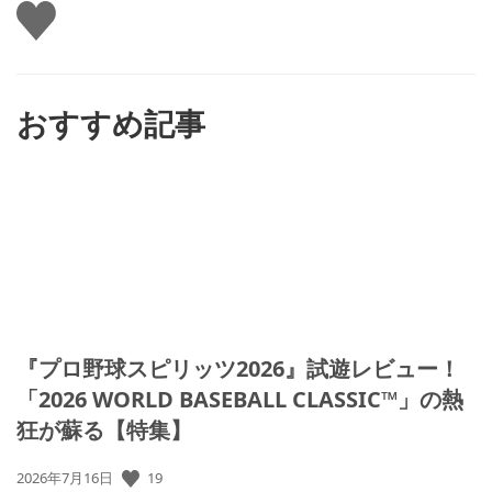
い
い
ね
す
る
おすすめ記事
『プロ野球スピリッツ2026』試遊レビュー！
「2026 WORLD BASEBALL CLASSIC™」の熱
狂が蘇る【特集】
19
公
2026年7月16日