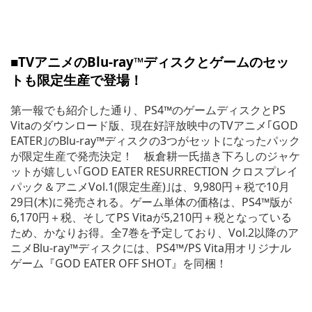
■TVアニメのBlu-ray™ディスクとゲームのセッ
トも限定生産で登場！
第一報でも紹介した通り、PS4™のゲームディスクとPS
Vitaのダウンロード版、現在好評放映中のTVアニメ｢GOD
EATER｣のBlu-ray™ディスクの3つがセットになったパック
が限定生産で発売決定！ 板倉耕一氏描き下ろしのジャケ
ットが嬉しい｢GOD EATER RESURRECTION クロスプレイ
パック＆アニメVol.1(限定生産)｣は、9,980円＋税で10月
29日(木)に発売される。ゲーム単体の価格は、PS4™版が
6,170円＋税、そしてPS Vitaが5,210円＋税となっている
ため、かなりお得。全7巻を予定しており、Vol.2以降のア
ニメBlu-ray™ディスクには、PS4™/PS Vita用オリジナル
ゲーム『GOD EATER OFF SHOT』を同梱！