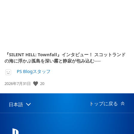
日:
『SILENT HILL: Townfall』インタビュー！ スコットランド
の海に浮かぶ孤島を深い霧と静寂が包み込む──
PS Blogスタッフ
20
公
2026年7月31日
開
日:
トップに戻る
日本語
Select
Current
a
region:
region