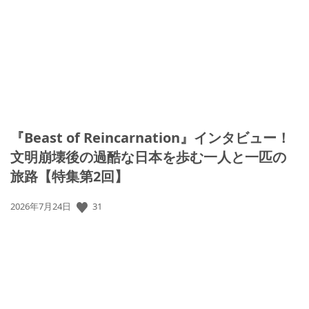
開
日:
『Beast of Reincarnation』インタビュー！
文明崩壊後の過酷な日本を歩む一人と一匹の
旅路【特集第2回】
31
公
2026年7月24日
開
日: