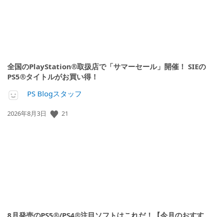
全国のPlayStation®取扱店で「サマーセール」開催！ SIEの
PS5®タイトルがお買い得！
PS Blogスタッフ
21
公
2026年8月3日
開
日:
8月発売のPS5®/PS4®注目ソフトはこれだ！【今月のおすす