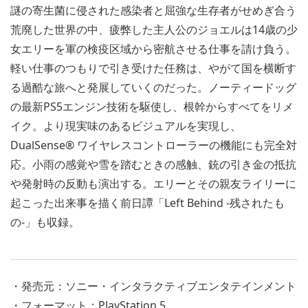
謎の寄生菌に侵された感染者と屈強な生存者がせめぎ合う
荒廃した世界の中、疲弊した主人公のジョエルは14歳の少
女エリーを軍の検疫区域から密航させる仕事を請け負う。
軽い仕事のつもりで引き受けた任務は、やがて国を横断す
る過酷な旅へと発展していくのだった。ノーティードッグ
の最新PS5エンジン技術を駆使し、根幹からすべてをリメ
イク。より現実味のあるビジュアルを実現し、
DualSense® ワイヤレスコントローラーの機能にも完全対
応。小雨の感覚や雪を踏むときの感触、銃の引き金の抵抗
や発射時の反動も演出する。エリーとその親友ライリーに
起こった出来事を描く前日譚「Left Behind -残されたも
の-」も収録。
・発売元：ソニー・インタラクティブエンタテインメント
・フォーマット：PlayStation 5