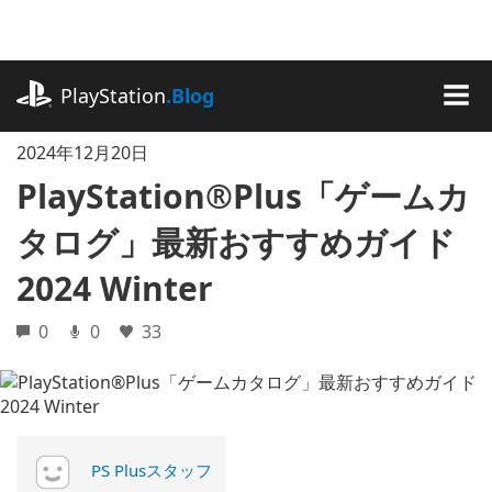
記
事
に
playstation.com
ス
PlayStation
.Blog
キ
MEN
ッ
2024年12月20日
プ
PlayStation®Plus「ゲームカ
タログ」最新おすすめガイド
2024 Winter
0
0
33
PS Plusスタッフ