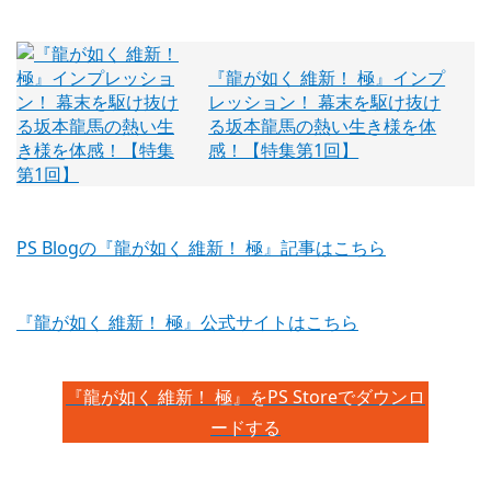
『龍が如く 維新！ 極』インプ
レッション！ 幕末を駆け抜け
る坂本龍馬の熱い生き様を体
感！【特集第1回】
PS Blogの『龍が如く 維新！ 極』記事はこちら
『龍が如く 維新！ 極』公式サイトはこちら
『龍が如く 維新！ 極』をPS Storeでダウンロ
ードする