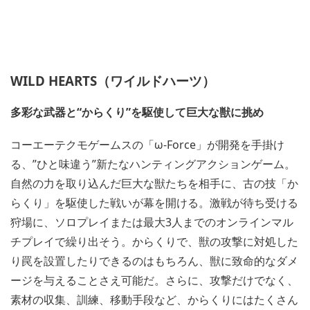
WILD HEARTS（ワイルドハーツ）
多彩な武器と“からくり”を駆使して巨大な獣に挑め
コーエーテクモゲームスの「ω-Force」が開発を手掛け
る、”ひと味違う”新たなハンティングアクションゲーム。
自然の力を取り込んだ巨大な獣たちを相手に、古の技「か
らくり」を駆使した戦いが幕を開ける。激戦が待ち受ける
狩場に、ソロプレイまたは最大3人までのオンラインマル
チプレイで繰り出そう。からくりで、獣の攻撃に対処した
り罠を設置したりできるのはもちろん、獣に致命的なダメ
ージを与えることさえ可能だ。さらに、攻撃だけでなく、
素材の収集、訓練、移動手段など、からくりにはたくさん