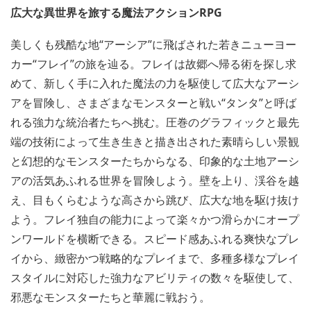
広大な異世界を旅する魔法アクションRPG
美しくも残酷な地“アーシア”に飛ばされた若きニューヨー
カー“フレイ”の旅を辿る。フレイは故郷へ帰る術を探し求
めて、新しく手に入れた魔法の力を駆使して広大なアーシ
アを冒険し、さまざまなモンスターと戦い“タンタ”と呼ば
れる強力な統治者たちへ挑む。圧巻のグラフィックと最先
端の技術によって生き生きと描き出された素晴らしい景観
と幻想的なモンスターたちからなる、印象的な土地アーシ
アの活気あふれる世界を冒険しよう。壁を上り、渓谷を越
え、目もくらむような高さから跳び、広大な地を駆け抜け
よう。フレイ独自の能力によって楽々かつ滑らかにオープ
ンワールドを横断できる。スピード感あふれる爽快なプレ
イから、緻密かつ戦略的なプレイまで、多種多様なプレイ
スタイルに対応した強力なアビリティの数々を駆使して、
邪悪なモンスターたちと華麗に戦おう。