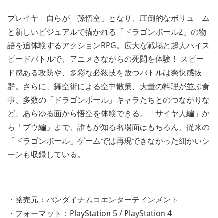
プレイヤー自らが「孫悟空」となり、圧倒的なボリューム
と新しいビジュアルで描かれる「ドラゴンボールZ」の物
語を追体験するアクションRPG。広大な戦場と超人ハイス
ピードバトルで、アニメさながらの死闘を体験！ スピー
ド感ある攻防や、多彩な必殺技を放つバトルは爽快感抜
群。さらに、舞空術による空中散策、大量の料理が並ぶ食
事、多数の「ドラゴンボール」キャラたちとのつながりな
ど、あらゆる面から悟空を体験できる。「サイヤ人編」か
ら「ブウ編」まで、誰もが知る名場面はもちろん、従来の
「ドラゴンボール」ゲームでは再現できなかった細かいシ
ーンも収録している。
・発売元：バンダイナムコエンターテインメント
・フォーマット：PlayStation 5 / PlayStation 4