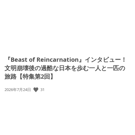
開
日:
『Beast of Reincarnation』インタビュー！
文明崩壊後の過酷な日本を歩む一人と一匹の
旅路【特集第2回】
公
31
2026年7月24日
開
日: