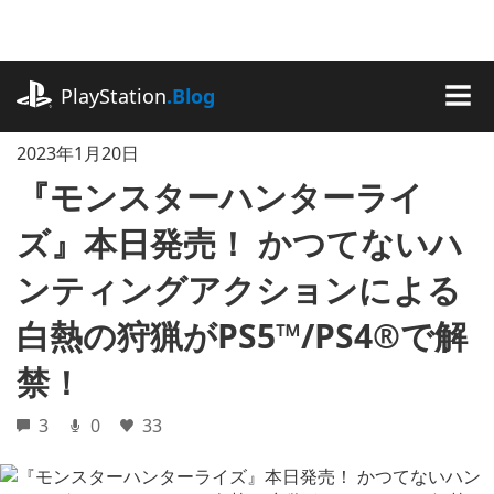
記
事
に
playstation.com
ス
PlayStation
.Blog
キ
MEN
ッ
2023年1月20日
プ
『モンスターハンターライ
ズ』本日発売！ かつてないハ
ンティングアクションによる
白熱の狩猟がPS5™/PS4®で解
禁！
3
0
33