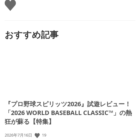
い
い
ね
す
る
おすすめ記事
『プロ野球スピリッツ2026』試遊レビュー！
「2026 WORLD BASEBALL CLASSIC™」の熱
狂が蘇る【特集】
公
19
2026年7月16日