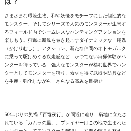
は？
さまざまな環境生物、和や妖怪をモチーフにした個性的な
モンスター、そしてシリーズで人気のモンスターが生息す
るフィールド内でシームレスなハンティングアクションを
楽しもう。狩猟に新風を巻き起こすダイナミックな「翔蟲
（かけりむし）」アクション、新たな仲間のオトモガルク
に乗って駆けめぐる疾走感など、かつてない狩猟体験がハ
ンターを待っている。強大なモンスターが棲む世界でハン
ターとしてモンスターを狩り、素材を得て武器や防具など
を生産・強化しながら、さらなる高みを目指せ！
50年ぶりの災禍「百竜夜行」が間近に迫り、窮地に立たさ
れている「カムラの里」。プレイヤーはこの地で生まれた
ハンターとしてモンスターを狩猟し、武器や防具を整え、