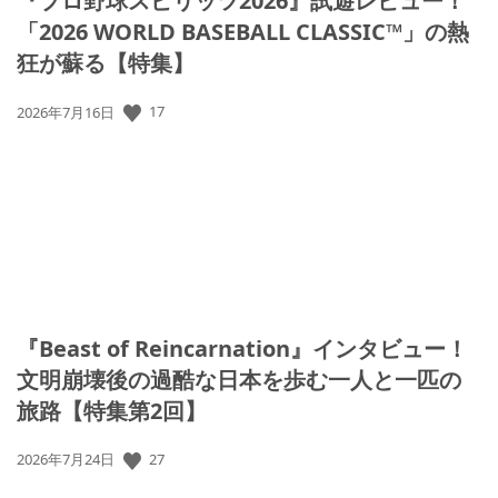
『プロ野球スピリッツ2026』試遊レビュー！
「2026 WORLD BASEBALL CLASSIC™」の熱
狂が蘇る【特集】
公
17
2026年7月16日
開
日:
『Beast of Reincarnation』インタビュー！
文明崩壊後の過酷な日本を歩む一人と一匹の
旅路【特集第2回】
公
27
2026年7月24日
開