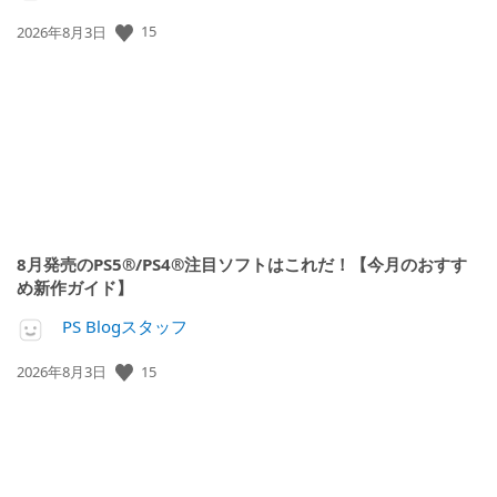
公
15
2026年8月3日
開
日:
8月発売のPS5®/PS4®注目ソフトはこれだ！【今月のおすす
め新作ガイド】
PS Blogスタッフ
公
15
2026年8月3日
開
日: