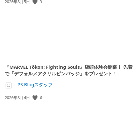
公
9
2026年8月5日
開
日:
『MARVEL Tōkon: Fighting Souls』店頭体験会開催！ 先着
で「デフォルメアクリルピンバッジ」をプレゼント！
PS Blogスタッフ
公
8
2026年8月4日
開
日: