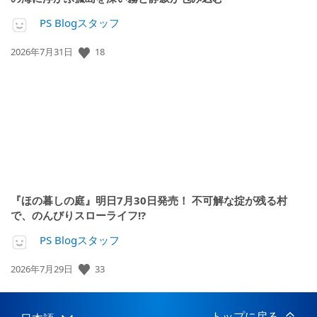
PS Blogスタッフ
公
18
2026年7月31日
開
日:
『ほの暮しの庭』明日7月30日発売！ 不可解な掟が残る村
で、のんびりスローライフ!?
PS Blogスタッフ
公
33
2026年7月29日
開
日:
トップに戻る