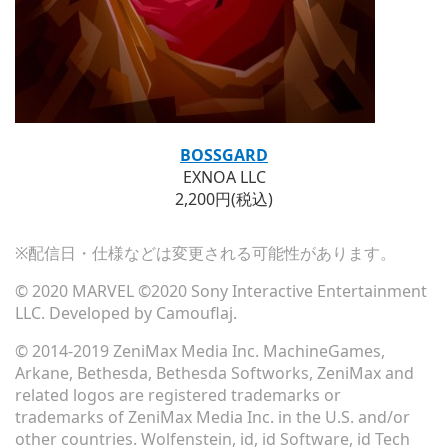
BOSSGARD
EXNOA LLC
2,200円(税込)
※配信日・仕様などは変更される可能性があります。
© 2020 MARVEL ©2020 Sony Interactive Entertainment
LLC. Developed by Camouflaj.
© 2014-2019 ZeniMax Media Inc. MachineGames,
Arkane, Bethesda, Bethesda Softworks, ZeniMax and
related logos are registered trademarks or
trademarks of ZeniMax Media Inc. in the U.S. and/or
other countries. Wolfenstein, id, id Software, id Tech