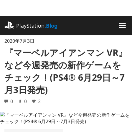
記
事
に
playstation.com
ス
PlayStation
.Blog
キ
MEN
ッ
2020年7月3日
プ
『マーベルアイアンマン VR』
など今週発売の新作ゲームを
チェック！(PS4® 6月29日～7
月3日発売)
0
0
2