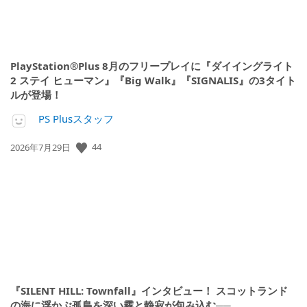
PlayStation®Plus 8月のフリープレイに『ダイイングライト
2 ステイ ヒューマン』『Big Walk』『SIGNALIS』の3タイト
ルが登場！
PS Plusスタッフ
公
44
2026年7月29日
開
日:
『SILENT HILL: Townfall』インタビュー！ スコットランド
の海に浮かぶ孤島を深い霧と静寂が包み込む──