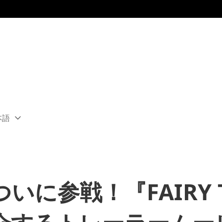
本語
ect
rent
ion:
ion
いに参戦！『FAIRY T