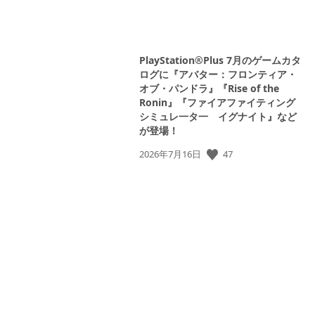
PlayStation®Plus 7月のゲームカタ
ログに『アバター：フロンティア・
オブ・パンドラ』『Rise of the
Ronin』『ファイアファイティング
シミュレ一タ一 イグナイト』など
が登場！
47
公
2026年7月16日
開
日: