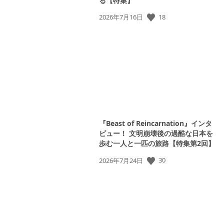
る【特集】
18
公
2026年7月16日
開
日:
『Beast of Reincarnation』インタ
ビュー！ 文明崩壊後の過酷な日本を
歩む一人と一匹の旅路【特集第2回】
30
公
2026年7月24日
開
日: