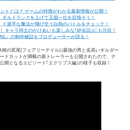
注目ポイントとは？ ゲームの特徴がわかる最新情報が公開！
ビア！ ギルドランクを上げて王国一位を目指そう！
参戦！ ド派手な魔法が飛び交う白熱のバトルをチェック！
に参戦！ キャラ同士のかけあいも楽しみな｢絆会話｣にも注目！
TAIL』の制作秘話をプロデューサーが語る！
精の尻尾(フェアリーテイル)｣最強の男と名高いギルダー
ードカットが満載の新トレーラーも公開されたので、ナ
公開となるエピソード｢エクリプス編｣の様子も収録！