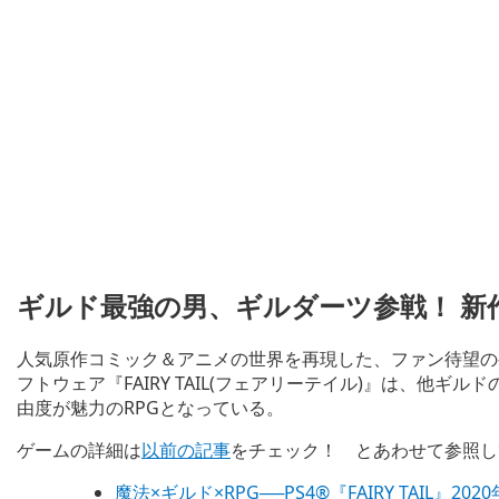
ギルド最強の男、ギルダーツ参戦！ 新
人気原作コミック＆アニメの世界を再現した、ファン待望のゲーム化
フトウェア『FAIRY TAIL(フェアリーテイル)』は、他
由度が魅力のRPGとなっている。
ゲームの詳細は
以前の記
事
をチェック！ とあわせて参照し
魔法×ギルド×RPG──PS4®『FAIRY TAI