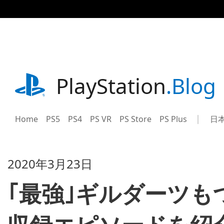
記
事
に
ス
キ
ッ
プ
playstation.com
PlayStation
.Blog
Home
PS5
PS4
PS VR
PS Store
PS Plus
日
Sel
Cur
a
reg
reg
2020年3月23日
｢最強｣ギルダーツもつ