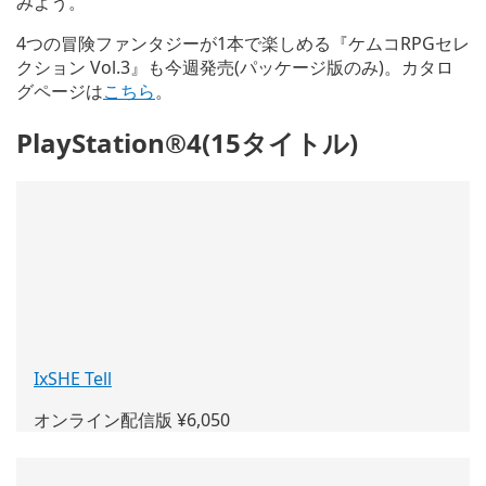
みよう。
4つの冒険ファンタジーが1本で楽しめる『ケムコRPGセレ
クション Vol.3』も今週発売(パッケージ版のみ)。カタロ
グページは
こちら
。
PlayStation®4(15タイトル)
IxSHE Tell
(新
し
オンライン配信版 ¥6,050
い
ウ
ィ