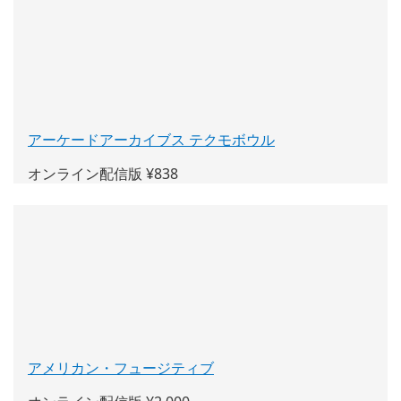
ン
ド
ウ
で
開
く)
アーケードアーカイブス テクモボウル
(新
し
オンライン配信版 ¥838
い
ウ
ィ
ン
ド
ウ
で
開
く)
アメリカン・フュージティブ
(新
し