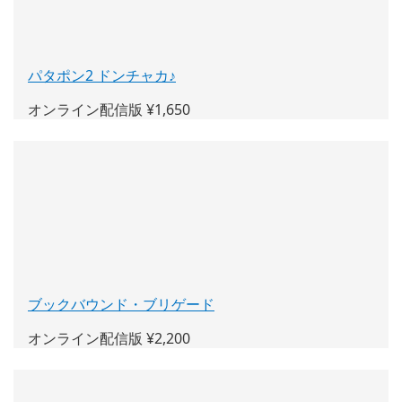
で
開
く)
パタポン2 ドンチャカ♪
(新
し
オンライン配信版 ¥1,650
い
ウ
ィ
ン
ド
ウ
で
開
く)
ブックバウンド・ブリゲード
(新
し
オンライン配信版 ¥2,200
い
ウ
ィ