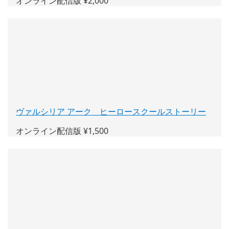
オンライン配信版 ¥2,000
い
ウ
ィ
ン
ド
ウ
で
開
く)
ヴァルシリア アーク ヒーロースクールストーリー
(新
し
オンライン配信版 ¥1,500
い
ウ
ィ
ン
ド
ウ
で
開
く)