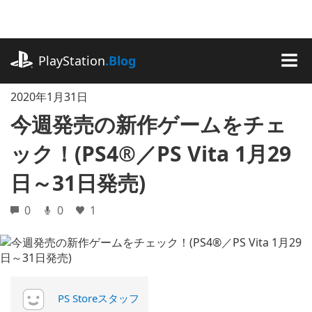
記
事
に
playstation.com
ス
PlayStation
.Blog
キ
MEN
ッ
2020年1月31日
プ
今週発売の新作ゲームをチェ
ック！(PS4®／PS Vita 1月29
日～31日発売)
0
0
1
PS Storeスタッフ