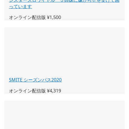
シスターズロワイヤル ５姉妹に嫌がらせを受けて困
っています
(新
し
オンライン配信版 ¥1,500
い
ウ
ィ
ン
ド
ウ
で
開
く)
SMITE シーズンパス2020
(新
し
オンライン配信版 ¥4,319
い
ウ
ィ
ン
ド
ウ