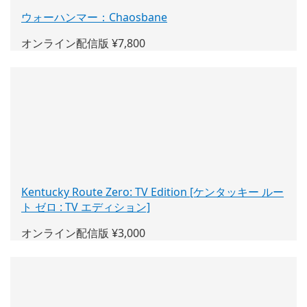
ウォーハンマー：Chaosbane
(新
し
オンライン配信版 ¥7,800
い
ウ
ィ
ン
ド
ウ
で
開
く)
Kentucky Route Zero: TV Edition [ケンタッキー ルー
ト ゼロ : TV エディション]
(新
し
オンライン配信版 ¥3,000
い
ウ
ィ
ン
ド