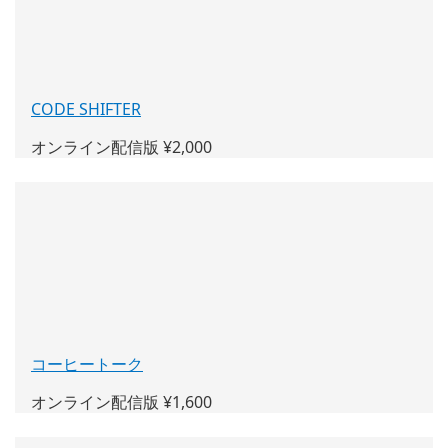
ウ
で
開
く)
CODE SHIFTER
(新
し
オンライン配信版 ¥2,000
い
ウ
ィ
ン
ド
ウ
で
開
く)
コーヒートーク
(新
し
オンライン配信版 ¥1,600
い
ウ