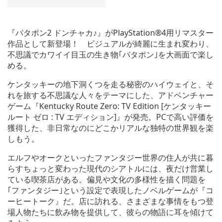
『パタポン2 ドンチャカ♪』がPlayStation®4用リマスター
作品として新登場！ ビジュアルが綺麗に生まれ変わり、
不思議でカワイイ目玉の生き物｢パタポン｣を大画面で楽し
める。
ケンタッキーの地下洞くつを走る秘密のハイウェイと、そ
れを旅する不思議な人々をテーマにした、アドベンチャー
ゲーム『Kentucky Route Zero: TV Edition [ケンタッキー
ルート ゼロ : TV エディション]』が発売。PCで高い評価を
獲得した、非日常なのにどこかリアルな独特の世界観を楽
しもう。
エルフやオークといったファンタジー世界の住人が共に暮
らすちょっと変わった現代のシアトルには、夜だけ営業し
ている喫茶店がある。偏見や文化の多様性を描く問題を
｢ファンタジー｣という設定で表現したノベルゲームが『コ
ーヒートーク』だ。店に訪れる、さまざまな事情をもつ登
場人物たちに飲み物を提供して、彼らの物語に耳を傾けて