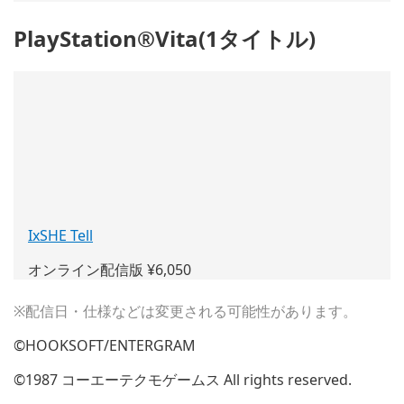
ウ
PlayStation®Vita(1タイトル)
ィ
ン
ド
ウ
で
開
く)
IxSHE Tell
(新
し
オンライン配信版 ¥6,050
い
ウ
※配信日・仕様などは変更される可能性があります。
ィ
ン
©HOOKSOFT/ENTERGRAM
ド
ウ
©1987 コーエーテクモゲームス All rights reserved.
で