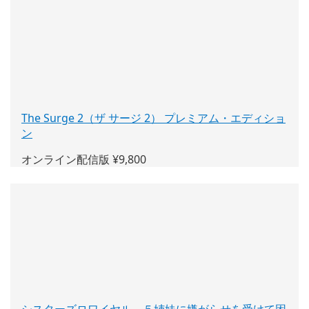
ィ
ン
ド
ウ
で
開
く)
The Surge 2（ザ サージ 2） プレミアム・エディショ
ン
(新
し
オンライン配信版 ¥9,800
い
ウ
ィ
ン
ド
ウ
で
開
く)