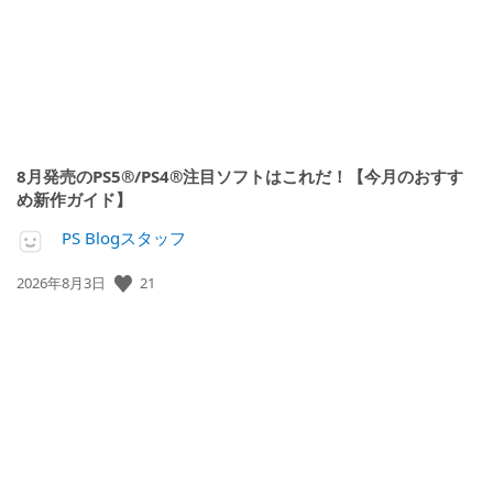
8月発売のPS5®/PS4®注目ソフトはこれだ！【今月のおすす
め新作ガイド】
PS Blogスタッフ
21
公
2026年8月3日
開
日: