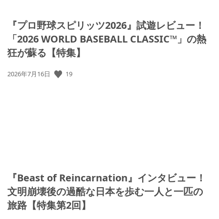
『プロ野球スピリッツ2026』試遊レビュー！
「2026 WORLD BASEBALL CLASSIC™」の熱
狂が蘇る【特集】
19
公
2026年7月16日
開
日:
『Beast of Reincarnation』インタビュー！
文明崩壊後の過酷な日本を歩む一人と一匹の
旅路【特集第2回】