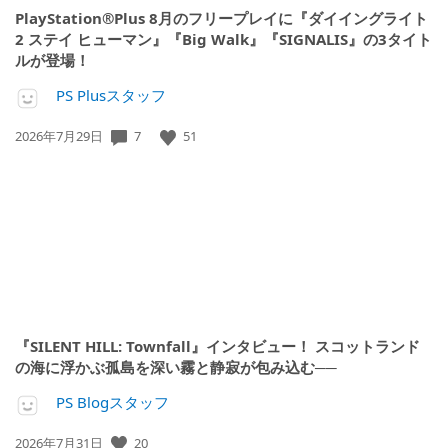
PlayStation®Plus 8月のフリープレイに『ダイイングライト
2 ステイ ヒューマン』『Big Walk』『SIGNALIS』の3タイト
ルが登場！
PS Plusスタッフ
7
51
公
2026年7月29日
開
日:
『SILENT HILL: Townfall』インタビュー！ スコットランド
の海に浮かぶ孤島を深い霧と静寂が包み込む──
PS Blogスタッフ
20
公
2026年7月31日