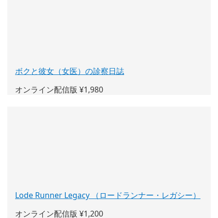
ン
ド
ウ
で
開
く)
ボクと彼女（女医）の診察日誌
(新
し
オンライン配信版 ¥1,980
い
ウ
ィ
ン
ド
ウ
で
開
く)
Lode Runner Legacy （ロードランナー・レガシー）
(新
し
オンライン配信版 ¥1,200
い