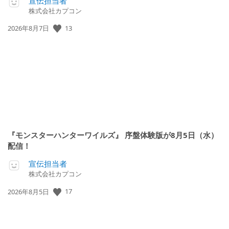
宣伝担当者
株式会社カプコン
13
公
2026年8月7日
開
日:
『モンスターハンターワイルズ』 序盤体験版が8月5日（水）
配信！
宣伝担当者
株式会社カプコン
17
公
2026年8月5日
開
日: