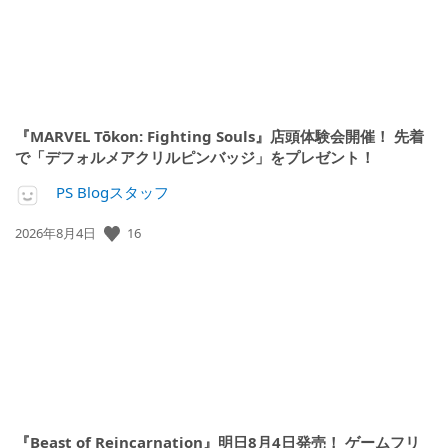
『MARVEL Tōkon: Fighting Souls』店頭体験会開催！ 先着
で「デフォルメアクリルピンバッジ」をプレゼント！
PS Blogスタッフ
16
公
2026年8月4日
開
日:
『Beast of Reincarnation』明日8月4日発売！ ゲームフリ