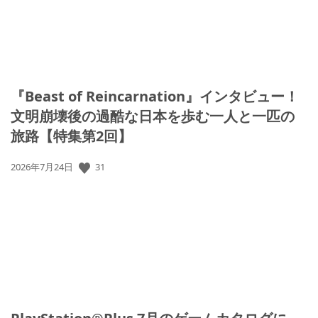
『Beast of Reincarnation』インタビュー！
文明崩壊後の過酷な日本を歩む一人と一匹の
旅路【特集第2回】
31
公
2026年7月24日
開
日: