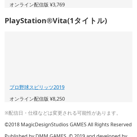
オンライン配信版 ¥3,769
い
ウ
PlayStation®Vita(1タイトル)
ィ
ン
ド
ウ
で
開
く)
プロ野球スピリッツ2019
(新
し
オンライン配信版 ¥8,250
い
ウ
※配信日・仕様などは変更される可能性があります。
ィ
ン
©2018 MagicDesignStudios GAMES All Rights Reserved
ド
ウ
Published by DMM GAMES, © 2019 and developed by