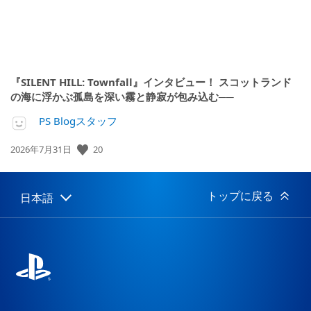
『SILENT HILL: Townfall』インタビュー！ スコットランド
の海に浮かぶ孤島を深い霧と静寂が包み込む──
PS Blogスタッフ
20
公
2026年7月31日
開
日:
トップに戻る
日本語
Select
Current
a
region:
region