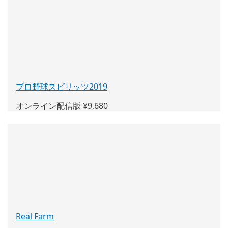
ィ
ン
ド
ウ
で
開
く)
プロ野球スピリッツ2019
(新
し
オンライン配信版 ¥9,680
い
ウ
ィ
ン
ド
ウ
で
開
く)
Real Farm
(新
し