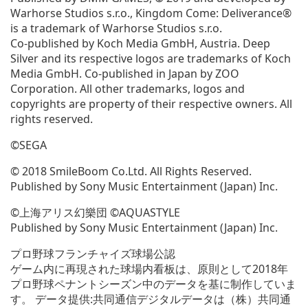
で
Warhorse Studios s.r.o., Kingdom Come: Deliverance®
開
is a trademark of Warhorse Studios s.r.o.
く)
Co-published by Koch Media GmbH, Austria. Deep
Silver and its respective logos are trademarks of Koch
Media GmbH. Co-published in Japan by ZOO
Corporation. All other trademarks, logos and
copyrights are property of their respective owners. All
rights reserved.
©SEGA
© 2018 SmileBoom Co.Ltd. All Rights Reserved.
Published by Sony Music Entertainment (Japan) Inc.
©上海アリス幻樂団 ©AQUASTYLE
Published by Sony Music Entertainment (Japan) Inc.
プロ野球フランチャイズ球場公認
ゲーム内に再現された球場内看板は、原則として2018年
プロ野球ペナントシーズン中のデータを基に制作していま
す。 データ提供:共同通信デジタルデータは（株）共同通