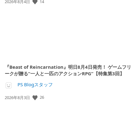
14
公
2026年8月4日
開
日:
『Beast of Reincarnation』明日8月4日発売！ ゲームフリ
ークが贈る“一人と一匹のアクションRPG”【特集第3回】
PS Blogスタッフ
26
公
2026年8月3日
開
日: