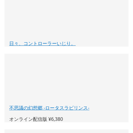
ン
ド
ウ
で
開
く)
日々、コントローラーいじり。
(新
し
い
ウ
ィ
ン
ド
ウ
で
開
不思議の幻想郷 -ロータスラビリンス-
(新
く)
し
オンライン配信版 ¥6,380
い
ウ