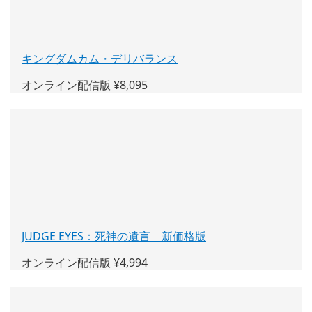
で
開
く)
キングダムカム・デリバランス
(新
し
オンライン配信版 ¥8,095
い
ウ
ィ
ン
ド
ウ
で
開
く)
JUDGE EYES：死神の遺言 新価格版
(新
し
オンライン配信版 ¥4,994
い
ウ
ィ