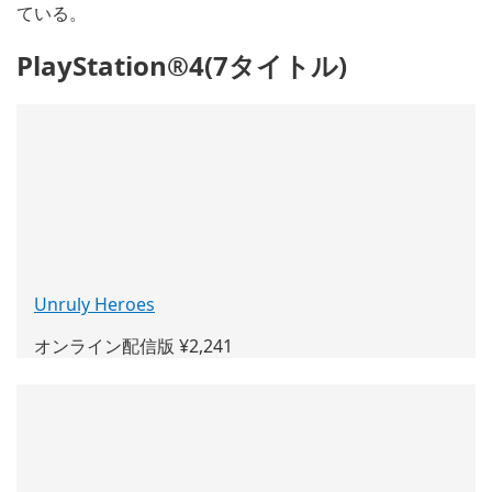
ている。
PlayStation®4(7タイトル)
Unruly Heroes
(新
し
オンライン配信版 ¥2,241
い
ウ
ィ
ン
ド
ウ