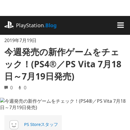
記
事
に
playstation.com
ス
PlayStation
.Blog
キ
MEN
ッ
2019年7月19日
プ
今週発売の新作ゲームをチェ
ック！(PS4®／PS Vita 7月18
日～7月19日発売)
0
0
PS Storeスタッフ