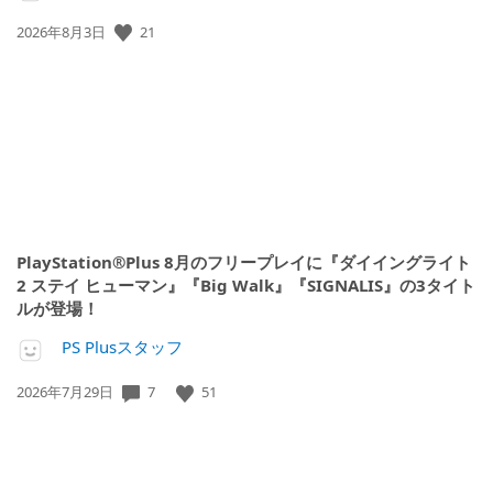
21
公
2026年8月3日
開
日:
PlayStation®Plus 8月のフリープレイに『ダイイングライト
2 ステイ ヒューマン』『Big Walk』『SIGNALIS』の3タイト
ルが登場！
PS Plusスタッフ
7
51
公
2026年7月29日
開
日: