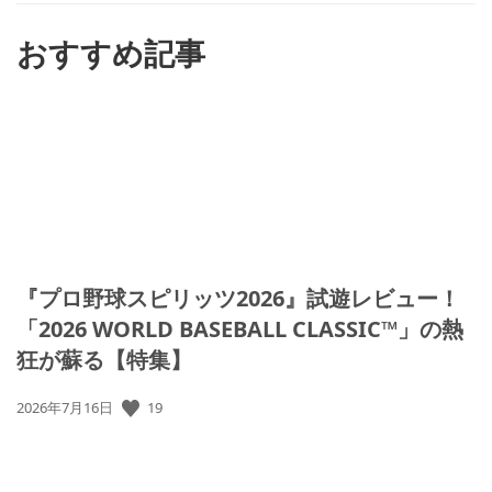
す
る
おすすめ記事
『プロ野球スピリッツ2026』試遊レビュー！
「2026 WORLD BASEBALL CLASSIC™」の熱
狂が蘇る【特集】
19
公
2026年7月16日
開
日: