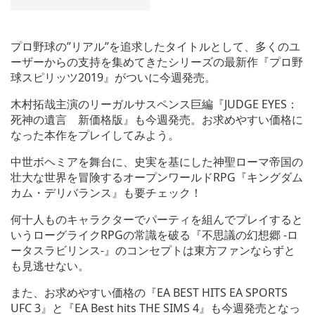
プロ野球の”リアル”を追求したタイトルとして、多くのユ
ーザーからの支持を集めてきたシリーズの最新作『プロ野
球スピリッツ2019』がついに今週発売。
木村拓哉主演のリーガルサスペンス巨編『JUDGE EYES：
死神の遺言 新価格版』も今週発売。お求めやすい価格に
なった本作をプレイしてみよう。
中世ボヘミアを舞台に、史実を基にした神聖ローマ帝国の
壮大な世界を冒険するオープンワールドRPG『キングダム
カム・デリバランス』も要チェック！
何十人ものキャラクターでパーティを組んでプレイすると
いうローグライクRPGの常識を破る『不思議の幻想郷 -ロ
ータスラビリンス-』のコンセプトは東方ファンならずと
も見逃せない。
また、お求めやすい価格の『EA BEST HITS EA SPORTS
UFC 3』と『EA Best hits THE SIMS 4』も今週発売となっ