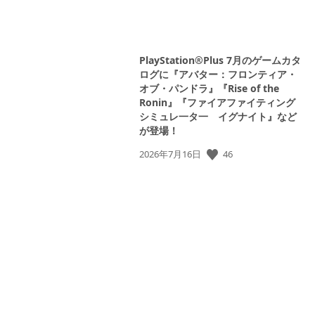
PlayStation®Plus 7月のゲームカタ
ログに『アバター：フロンティア・
オブ・パンドラ』『Rise of the
Ronin』『ファイアファイティング
シミュレ一タ一 イグナイト』など
が登場！
46
公
2026年7月16日
開
日: