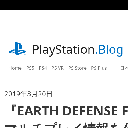
記
事
に
ス
キ
ッ
プ
playstation.com
PlayStation
.Blog
Home
PS5
PS4
PS VR
PS Store
PS Plus
日
Sel
Cur
a
reg
reg
2019年3月20日
『EARTH DEFENSE