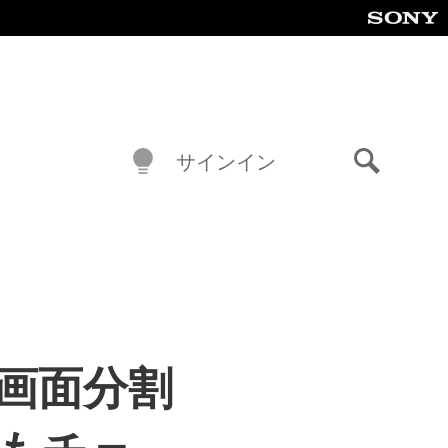
サインイン
検
索
N』画面分割