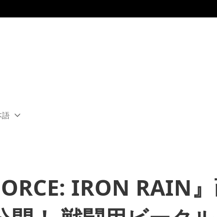
本語
ect
rent
ion:
ion
 FORCE: IRON RAI