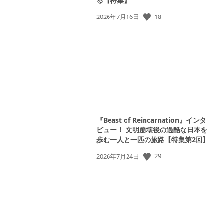
る【特集】
18
公
2026年7月16日
開
日:
『Beast of Reincarnation』インタ
ビュー！ 文明崩壊後の過酷な日本を
歩む一人と一匹の旅路【特集第2回】
29
公
2026年7月24日
開
日: