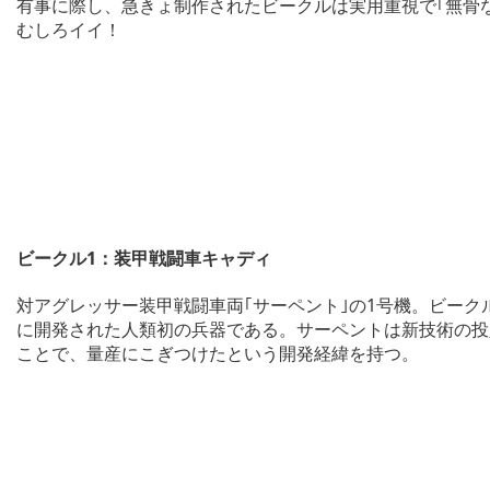
有事に際し、急きょ制作されたビークルは実用重視で｢無骨
むしろイイ！
ビークル1：装甲戦闘車キャディ
対アグレッサー装甲戦闘車両｢サーペント｣の1号機。ビー
に開発された人類初の兵器である。サーペントは新技術の投
ことで、量産にこぎつけたという開発経緯を持つ。