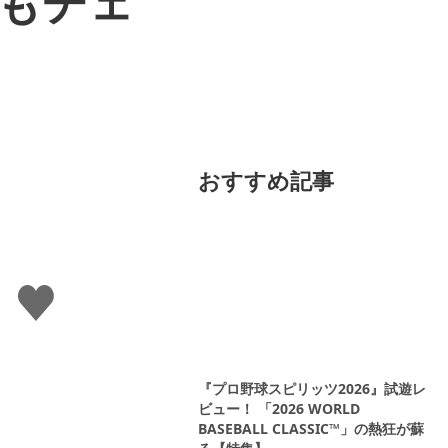
ルもチェ
おすすめ記事
い
い
ね
す
る
『プロ野球スピリッツ2026』試遊レ
ビュー！ 「2026 WORLD
BASEBALL CLASSIC™」の熱狂が蘇