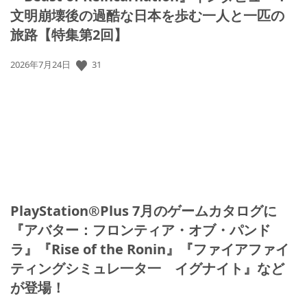
文明崩壊後の過酷な日本を歩む一人と一匹の
旅路【特集第2回】
31
公
2026年7月24日
開
日:
PlayStation®Plus 7月のゲームカタログに
『アバター：フロンティア・オブ・パンド
ラ』『Rise of the Ronin』『ファイアファイ
ティングシミュレ一タ一 イグナイト』など
が登場！