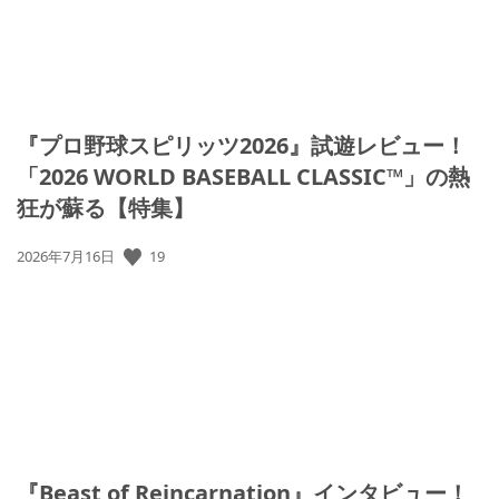
『プロ野球スピリッツ2026』試遊レビュー！
「2026 WORLD BASEBALL CLASSIC™」の熱
狂が蘇る【特集】
19
公
2026年7月16日
開
日:
『Beast of Reincarnation』インタビュー！