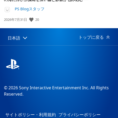
PS Blogスタッフ
20
公
2026年7月31日
開
日:
トップに戻る
日本語
Select
Current
a
region:
region
© 2026 Sony Interactive Entertainment Inc. All Rights
Reserved.
サイトポリシー・利用規約
プライバシーポリシー