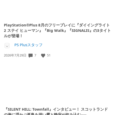
PlayStation®Plus 8月のフリープレイに『ダイイングライト
2 ステイ ヒューマン』『Big Walk』『SIGNALIS』の3タイト
ルが登場！
PS Plusスタッフ
7
51
公
2026年7月29日
開
日:
『SILENT HILL: Townfall』インタビュー！ スコットランド
の海に浮かぶ孤島を深い霧と静寂が包み込む──