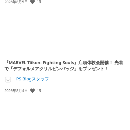
15
公
2026年8月5日
開
日:
『MARVEL Tōkon: Fighting Souls』店頭体験会開催！ 先着
で「デフォルメアクリルピンバッジ」をプレゼント！
PS Blogスタッフ
15
公
2026年8月4日
開
日: