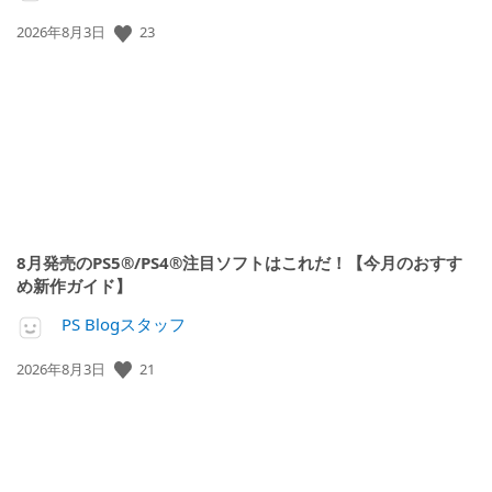
23
公
2026年8月3日
開
日:
8月発売のPS5®/PS4®注目ソフトはこれだ！【今月のおすす
め新作ガイド】
PS Blogスタッフ
21
公
2026年8月3日
開
日: