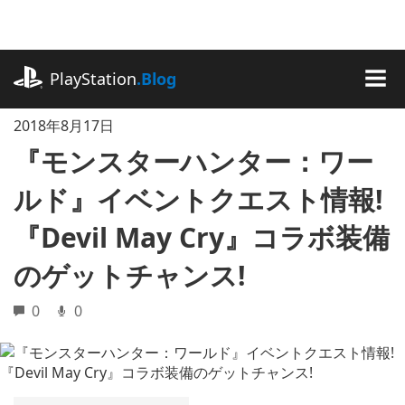
記
事
に
playstation.com
ス
PlayStation
.Blog
キ
MEN
ッ
2018年8月17日
プ
『モンスターハンター：ワー
ルド』イベントクエスト情報!
『Devil May Cry』コラボ装備
のゲットチャンス!
0
0