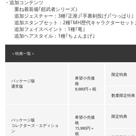
・追加コンテンツ
重ね着装備｢鎧武者シリーズ｣
追加ジェスチャー：3種｢正座｣｢手裏剣投げ｣｢つっぱり｣
追加スタンプセット：2種｢MH歴代キャラクターセット｣
追加フェイスペイント：1種｢竜｣
追加ヘアスタイル：1種｢ちょんまげ｣
＜特典一覧＞
限定特典
希望小売価
パッケージ版
格
通常版
8,980円＋税
数量限定特典
限定特典
希望小売価
パッケージ版
格
コレクターズ・エディショ
15,980円＋
ン
税