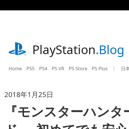
記
事
に
ス
キ
ッ
プ
playstation.com
PlayStation
.Blog
Home
PS5
PS4
PS VR
PS Store
PS Plus
日
Sel
Cur
a
reg
reg
2018年1月25日
『モンスターハンタ