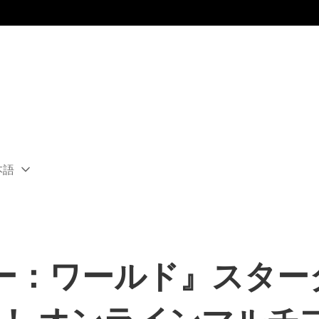
本語
ect
rent
ion:
ion
ー：ワールド』スター