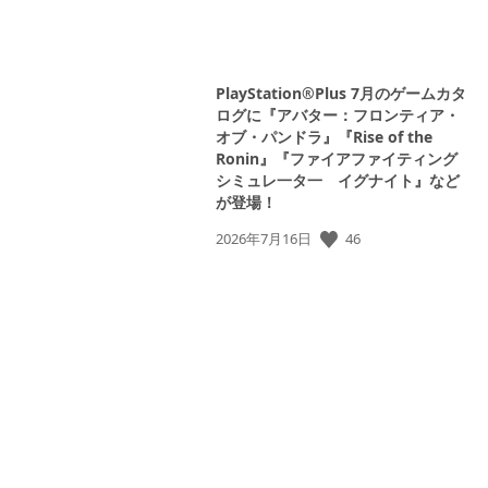
PlayStation®Plus 7月のゲームカタ
ログに『アバター：フロンティア・
オブ・パンドラ』『Rise of the
Ronin』『ファイアファイティング
シミュレ一タ一 イグナイト』など
が登場！
46
公
2026年7月16日
開
日: