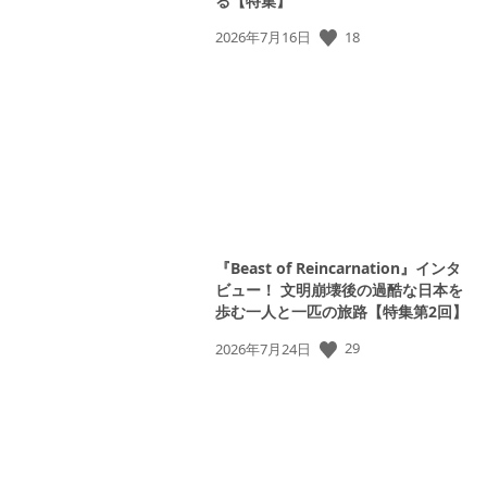
る【特集】
18
公
2026年7月16日
開
日:
『Beast of Reincarnation』インタ
ビュー！ 文明崩壊後の過酷な日本を
歩む一人と一匹の旅路【特集第2回】
29
公
2026年7月24日
開
日: