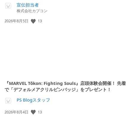
宣伝担当者
株式会社カプコン
13
公
2026年8月5日
開
日:
『MARVEL Tōkon: Fighting Souls』店頭体験会開催！ 先着
で「デフォルメアクリルピンバッジ」をプレゼント！
PS Blogスタッフ
13
公
2026年8月4日
開
日: