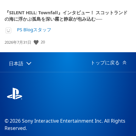
『SILENT HILL: Townfall』インタビュー！ スコットランド
の海に浮かぶ孤島を深い霧と静寂が包み込む──
PS Blogスタッフ
20
公
2026年7月31日
開
日:
トップに戻る
日本語
Select
Current
a
region:
region
© 2026 Sony Interactive Entertainment Inc. All Rights
Reserved.