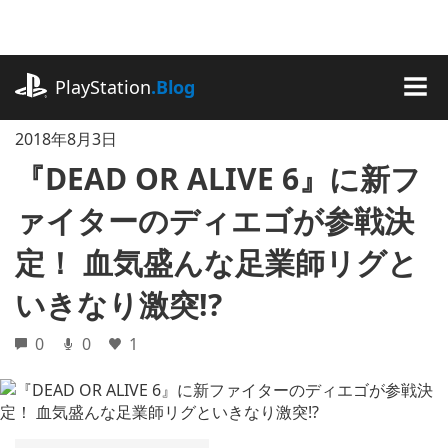
記
事
に
playstation.com
ス
PlayStation
.Blog
キ
MEN
ッ
2018年8月3日
プ
『DEAD OR ALIVE 6』に新フ
ァイターのディエゴが参戦決
定！ 血気盛んな足業師リグと
いきなり激突!?
0
0
1