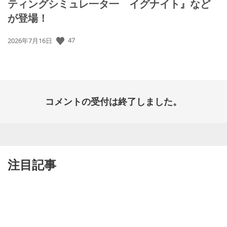
ティングシミュレ一タ一 イグナイト』など
が登場！
47
公
2026年7月16日
開
日:
コメントの受付は終了しました。
注目記事