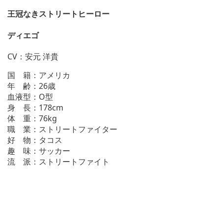
王冠なきストリートヒーロー
ディエゴ
CV：安元 洋貴
国 籍：アメリカ
年 齢：26歳
血液型：O型
身 長：178cm
体 重：76kg
職 業：ストリートファイター
好 物：タコス
趣 味：サッカー
流 派：ストリートファイト