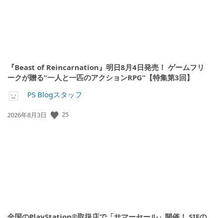
『Beast of Reincarnation』明日8月4日発売！ ゲームフリ
ークが贈る“一人と一匹のアクションRPG”【特集第3回】
PS Blogスタッフ
25
公
2026年8月3日
開
日:
全国のPlayStation®取扱店で「サマーセール」開催！ SIEの