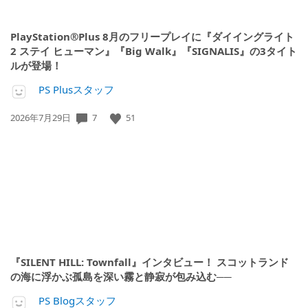
PlayStation®Plus 8月のフリープレイに『ダイイングライト
2 ステイ ヒューマン』『Big Walk』『SIGNALIS』の3タイト
ルが登場！
PS Plusスタッフ
7
51
公
2026年7月29日
開
日:
『SILENT HILL: Townfall』インタビュー！ スコットランド
の海に浮かぶ孤島を深い霧と静寂が包み込む──
PS Blogスタッフ