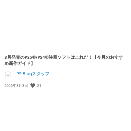
開
日:
8月発売のPS5®/PS4®注目ソフトはこれだ！【今月のおすす
め新作ガイド】
PS Blogスタッフ
21
公
2026年8月3日
開
日: