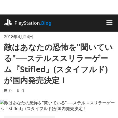
記
事
に
playstation.com
ス
PlayStation
.Blog
キ
MEN
ッ
2018年4月24日
プ
敵はあなたの恐怖を"聞いてい
る"──ステルススリラーゲー
ム『Stifled』(スタイフルド)
が国内発売決定！
0
0