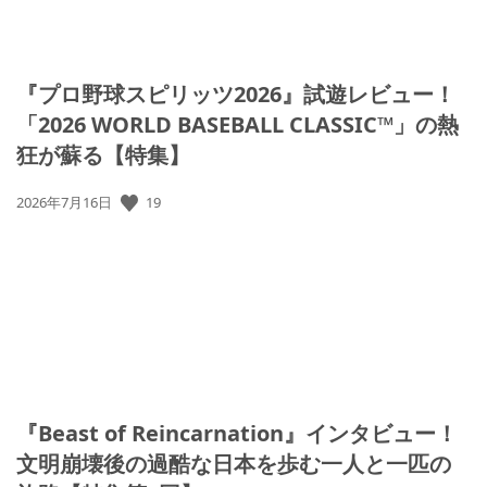
『プロ野球スピリッツ2026』試遊レビュー！
「2026 WORLD BASEBALL CLASSIC™」の熱
狂が蘇る【特集】
19
公
2026年7月16日
開
日:
『Beast of Reincarnation』インタビュー！
文明崩壊後の過酷な日本を歩む一人と一匹の