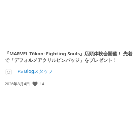
『MARVEL Tōkon: Fighting Souls』店頭体験会開催！ 先着
で「デフォルメアクリルピンバッジ」をプレゼント！
PS Blogスタッフ
14
公
2026年8月4日
開
日: