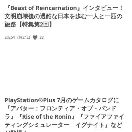
『Beast of Reincarnation』インタビュー！
文明崩壊後の過酷な日本を歩む一人と一匹の
旅路【特集第2回】
28
公
2026年7月24日
開
日:
PlayStation®Plus 7月のゲームカタログに
『アバター：フロンティア・オブ・パンド
ラ』『Rise of the Ronin』『ファイアファイ
ティングシミュレ一タ一 イグナイト』など