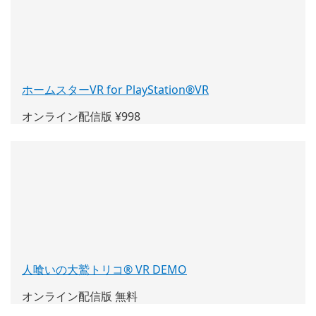
ド
ウ
で
開
く)
ホームスターVR for PlayStation®VR
(新
し
オンライン配信版 ¥998
い
ウ
ィ
ン
ド
ウ
で
開
く)
人喰いの大鷲トリコ® VR DEMO
(新
し
オンライン配信版 無料
い
ウ