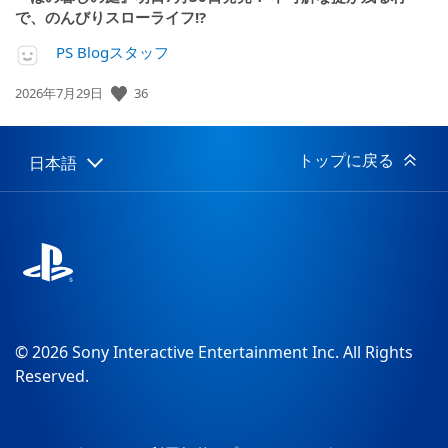
で、のんびりスローライフ!?
PS Blogスタッフ
36
公
2026年7月29日
開
日:
トップに戻る
日本語
Select
Current
a
region:
region
© 2026 Sony Interactive Entertainment Inc. All Rights
Reserved.