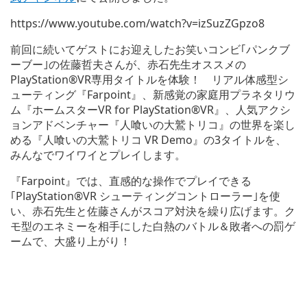
https://www.youtube.com/watch?v=izSuzZGpzo8
前回に続いてゲストにお迎えしたお笑いコンビ｢パンクブ
ーブー｣の佐藤哲夫さんが、赤石先生オススメの
PlayStation®VR専用タイトルを体験！ リアル体感型シ
ューティング『Farpoint』、新感覚の家庭用プラネタリウ
ム『ホームスターVR for PlayStation®VR』、人気アクシ
ョンアドベンチャー『人喰いの大鷲トリコ』の世界を楽し
める『人喰いの大鷲トリコ VR Demo』の3タイトルを、
みんなでワイワイとプレイします。
『Farpoint』では、直感的な操作でプレイできる
｢PlayStation®VR シューティングコントローラー｣を使
い、赤石先生と佐藤さんがスコア対決を繰り広げます。ク
モ型のエネミーを相手にした白熱のバトル＆敗者への罰ゲ
ームで、大盛り上がり！