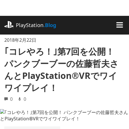
記
事
に
playstation.com
ス
PlayStation
.Blog
キ
MEN
ッ
2018年2月22日
プ
｢コレやろ！｣第7回を公開！
パンクブーブーの佐藤哲夫さ
んとPlayStation®VRでワイ
ワイプレイ！
0
0