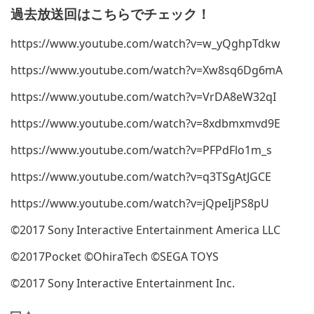
過去放送回はこちらでチェック！
ィ
ン
https://www.youtube.com/watch?v=w_yQghpTdkw
ド
ウ
https://www.youtube.com/watch?v=Xw8sq6Dg6mA
で
開
https://www.youtube.com/watch?v=VrDA8eW32qI
く)
https://www.youtube.com/watch?v=8xdbmxmvd9E
https://www.youtube.com/watch?v=PFPdFlo1m_s
https://www.youtube.com/watch?v=q3TSgAtJGCE
https://www.youtube.com/watch?v=jQpeIjPS8pU
©2017 Sony Interactive Entertainment America LLC
©2017Pocket ©OhiraTech ©SEGA TOYS
©2017 Sony Interactive Entertainment Inc.