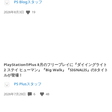
PS Blogスタッフ
19
公
2026年8月3日
開
日:
PlayStation®Plus 8月のフリープレイに『ダイイングライト
2 ステイ ヒューマン』『Big Walk』『SIGNALIS』の3タイト
ルが登場！
PS Plusスタッフ
6
48
公
2026年7月29日
開
日: