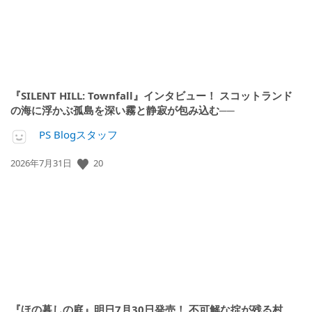
『SILENT HILL: Townfall』インタビュー！ スコットランド
の海に浮かぶ孤島を深い霧と静寂が包み込む──
PS Blogスタッフ
20
公
2026年7月31日
開
日:
『ほの暮しの庭』明日7月30日発売！ 不可解な掟が残る村