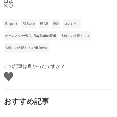
Farpoint
PS Store
PS VR
PS4
コレやろ！
ホームスターVR for PlayStation®VR
人喰いの大鷲トリコ
人喰いの大鷲トリコ VR Demo
この記事は良かったですか？
い
い
ね
す
る
おすすめ記事