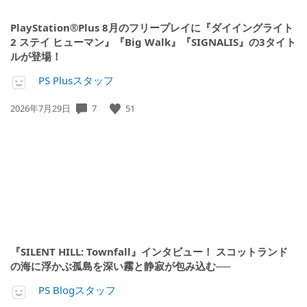
PlayStation®Plus 8月のフリープレイに『ダイイングライト
2 ステイ ヒューマン』『Big Walk』『SIGNALIS』の3タイト
ルが登場！
PS Plusスタッフ
7
51
公
2026年7月29日
開
日:
『SILENT HILL: Townfall』インタビュー！ スコットランド
の海に浮かぶ孤島を深い霧と静寂が包み込む──
PS Blogスタッフ