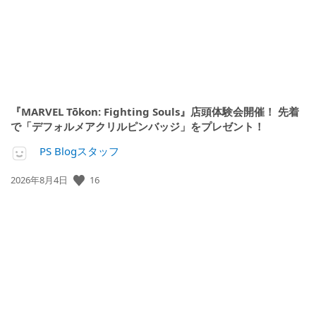
『MARVEL Tōkon: Fighting Souls』店頭体験会開催！ 先着
で「デフォルメアクリルピンバッジ」をプレゼント！
PS Blogスタッフ
16
公
2026年8月4日
開
日: