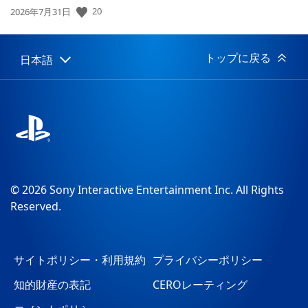
20
公
2026年7月31日
開
日:
トップに戻る
日本語
Select
Current
a
region:
region
© 2026 Sony Interactive Entertainment Inc. All Rights
Reserved.
サイトポリシー・利用規約
プライバシーポリシー
知的財産の表記
CEROレーティング