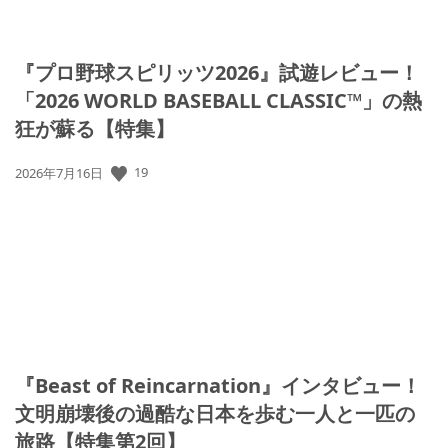
『プロ野球スピリッツ2026』試遊レビュー！
「2026 WORLD BASEBALL CLASSIC™」の熱
狂が蘇る【特集】
19
公
2026年7月16日
開
日:
『Beast of Reincarnation』インタビュー！
文明崩壊後の過酷な日本を歩む一人と一匹の
旅路【特集第2回】