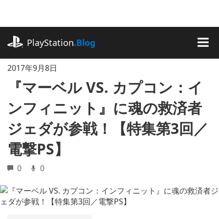
記
事
に
playstation.com
ス
PlayStation
.Blog
キ
MEN
ッ
2017年9月8日
プ
『マーベル VS. カプコン：イ
ンフィニット』に魂の救済者
ジェダが参戦！【特集第3回／
電撃PS】
0
0