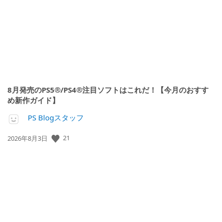
日:
8月発売のPS5®/PS4®注目ソフトはこれだ！【今月のおすす
め新作ガイド】
PS Blogスタッフ
21
公
2026年8月3日
開
日: