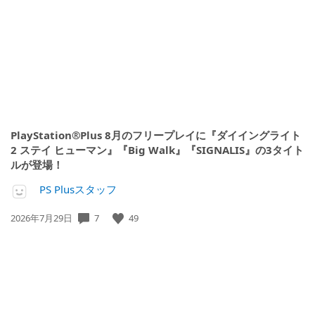
開
日:
PlayStation®Plus 8月のフリープレイに『ダイイングライト
2 ステイ ヒューマン』『Big Walk』『SIGNALIS』の3タイト
ルが登場！
PS Plusスタッフ
7
49
公
2026年7月29日
開
日: