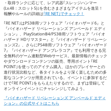
・取得ランクに応じて、レア武器｢スレッジハンマー
(Lv.48：スロット5)｣を含むさまざまなアイテムを進呈！
報酬やルールの詳細は
｢RE NET｣でチェック！
｢RE NET｣はPS3®用ソフトウェア『バイオハザード6』と
『バイオハザード リベレーションズ アンベールド エディ
ション』、PlayStation®4/PS3®用ソフトウェア『バイオ
ハザード HDリマスター』と『バイオハザード リベレーシ
ョンズ2』、さらにPS4®用ソフトウェア『バイオハザード
7』『バイオハザード アンブレラコア』でも利用できる完
全無料のゲーム連動型Webサービス。最新情報のチェック
やダウンロードコンテンツの販売、専用ポイント｢RE
POINT｣を使ってのアイテム購入、ほかのプレイヤーとの
進行状況比較など、各タイトルをより深く楽しむための多
彩なコンテンツが用意されている。イベントに参加するだ
けで｢RE POINT｣をもらえたりするので、まずは登録して
オンラインイベントにチャレンジしてみよう。
『バイオハザード リベレーションズ アンベールド エディ
ション』の公式サイトはこちら