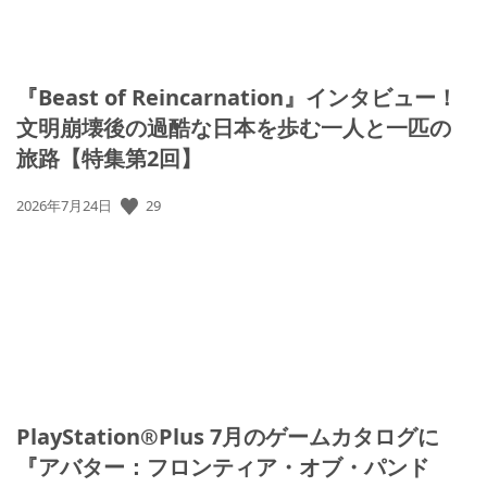
『Beast of Reincarnation』インタビュー！
文明崩壊後の過酷な日本を歩む一人と一匹の
旅路【特集第2回】
29
公
2026年7月24日
開
日:
PlayStation®Plus 7月のゲームカタログに
『アバター：フロンティア・オブ・パンド