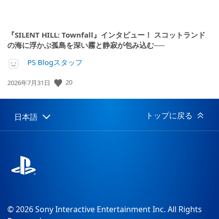
『SILENT HILL: Townfall』インタビュー！ スコットランド
の海に浮かぶ孤島を深い霧と静寂が包み込む──
PS Blogスタッフ
20
公
2026年7月31日
開
日:
トップに戻る
日本語
Select
Current
a
region:
region
© 2026 Sony Interactive Entertainment Inc. All Rights