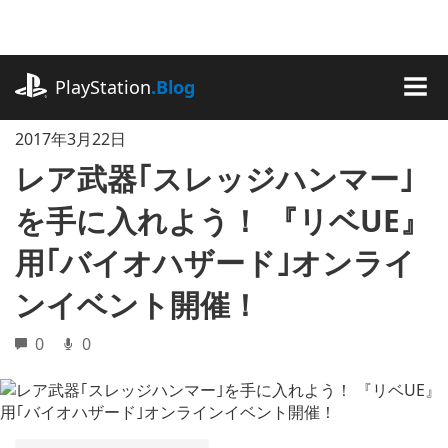
記
事
に
playstation.com
ス
PlayStation
.Blog
キ
MEN
ッ
2017年3月22日
プ
レア武器｢スレッジハンマー｣
を手に入れよう！ 『リベUE』
用｢バイオハザード｣オンライ
ンイベント開催！
0
0