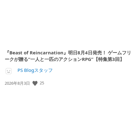
『Beast of Reincarnation』明日8月4日発売！ ゲームフリ
ークが贈る“一人と一匹のアクションRPG”【特集第3回】
PS Blogスタッフ
25
公
2026年8月3日
開
日: