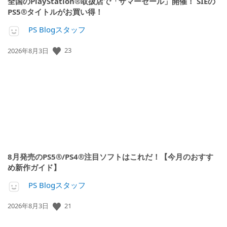
全国のPlayStation®取扱店で「サマーセール」開催！ SIEの
PS5®タイトルがお買い得！
PS Blogスタッフ
23
公
2026年8月3日
開
日:
8月発売のPS5®/PS4®注目ソフトはこれだ！【今月のおすす
め新作ガイド】
PS Blogスタッフ
21
公
2026年8月3日
開
日: