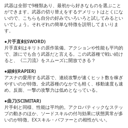
武器は全部で9種類あり、最初から好きなものを選ぶこと
ができます。武器の切り替えをするデメリットはとくにな
いので、こちらも自分の好みでいろいろと試してみるとい
いでしょう。それぞれの簡単な特徴を説明してまいりま
す。
●片手直剣(SWORD)
片手直剣はキリトの原作装備。アクションや性能も平均的
で、誰にでも合う武器だと言える。この武器種で戦い続け
ると、《二刀流》をスムーズに開放できる？
●細剣(RAPIER)
アスナの愛用する武器で、連続攻撃が速くヒット数を稼ぎ
やすいのが特徴。全武器種のなかでも軽く、移動速度も速
め。反面、一撃の攻撃力は低めとなっている。
●曲刀(SCIMITAR)
片手剣と同様、性能は平均的。アクロバティックなステッ
プの動きのほか、ソードスキルの付与効果に状態異常が多
いのが特徴。EXスキル・バファーとの相性がいい。