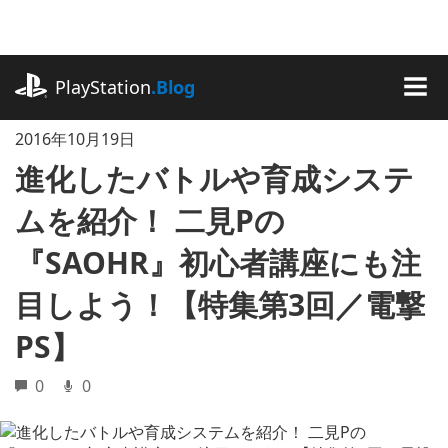
記
事
に
playstation.com
ス
PlayStation
.Blog
キ
MEN
ッ
2016年10月19日
プ
進化したバトルや育成システ
ムを紹介！ 二見Pの
『SAOHR』初心者講座にも注
目しよう！【特集第3回／電撃
PS】
0
0