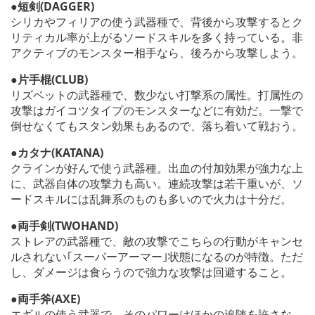
●短剣(DAGGER)
シリカやフィリアの使う武器種で、背後から攻撃するとク
リティカル率が上がるソードスキルを多く持っている。非
アクティブのモンスター相手なら、後ろから攻撃しよう。
●片手棍(CLUB)
リズベットの武器種で、数少ない打撃系の属性。打属性の
攻撃はガイコツタイプのモンスターなどに有効だ。一撃で
倒せなくてもスタン効果もあるので、落ち着いて戦おう。
●カタナ(KATANA)
クラインが好んで使う武器種。出血の付加効果が強力な上
に、武器自体の攻撃力も高い。連続攻撃は若干重いが、ソ
ードスキルには乱舞系のものも多いので火力は十分だ。
●両手剣(TWOHAND)
ストレアの武器種で、敵の攻撃でこちらの行動がキャンセ
ルされない｢スーパーアーマー｣状態になるのが特徴。ただ
し、ダメージは食らうので強力な攻撃は回避すること。
●両手斧(AXE)
エギルの使う武器で、そのパワーはほかの追随を許さな