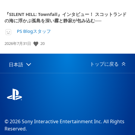
『SILENT HILL: Townfall』インタビュー！ スコットランド
の海に浮かぶ孤島を深い霧と静寂が包み込む──
PS Blogスタッフ
20
公
2026年7月31日
開
日:
トップに戻る
日本語
Select
Current
a
region:
region
© 2026 Sony Interactive Entertainment Inc. All Rights
Reserved.