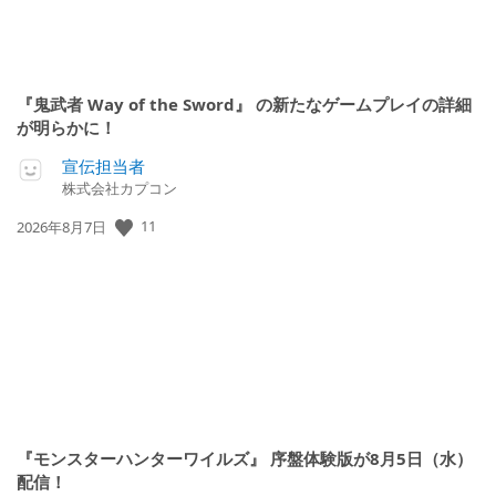
『鬼武者 Way of the Sword』 の新たなゲームプレイの詳細
が明らかに！
宣伝担当者
株式会社カプコン
11
公
2026年8月7日
開
日:
『モンスターハンターワイルズ』 序盤体験版が8月5日（水）
配信！