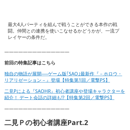
最大4人パーティを組んで戦うことができる本作の戦
闘。仲間との連携を使いこなせるかどうかが、一流プ
レイヤーの条件だ。
——————————————
前回の特集記事はこちら
独自の物語が展開──ゲーム版｢SAO｣最新作『－ホロウ・
リアリゼーション－』登場【特集第1回／電撃PS】
二見Pによる『SAOHR』初心者講座や登場キャラクターを
紹介！ デート会話の詳細も!?【特集第2回／電撃PS】
——————————————
二見Ｐの初心者講座Part.2