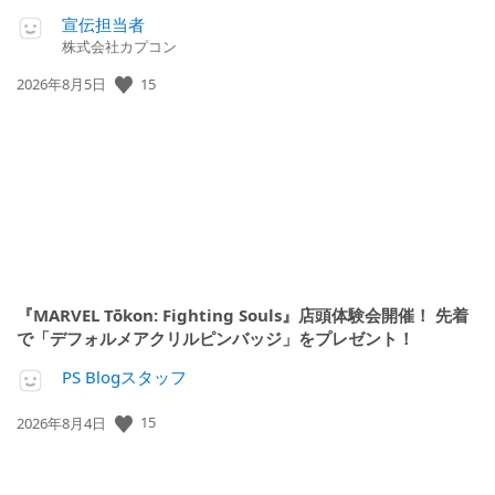
宣伝担当者
株式会社カプコン
15
公
2026年8月5日
開
日:
『MARVEL Tōkon: Fighting Souls』店頭体験会開催！ 先着
で「デフォルメアクリルピンバッジ」をプレゼント！
PS Blogスタッフ
15
公
2026年8月4日
開
日: