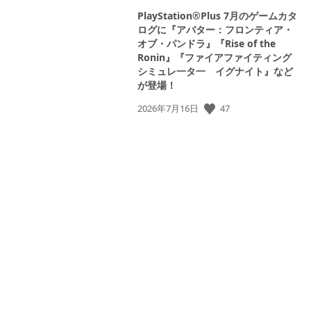
PlayStation®Plus 7月のゲームカタ
ログに『アバター：フロンティア・
オブ・パンドラ』『Rise of the
Ronin』『ファイアファイティング
シミュレ一タ一 イグナイト』など
が登場！
47
公
2026年7月16日
開
日: