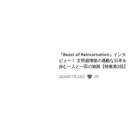
日:
『Beast of Reincarnation』インタ
ビュー！ 文明崩壊後の過酷な日本を
歩む一人と一匹の旅路【特集第2回】
29
公
2026年7月24日
開
日: