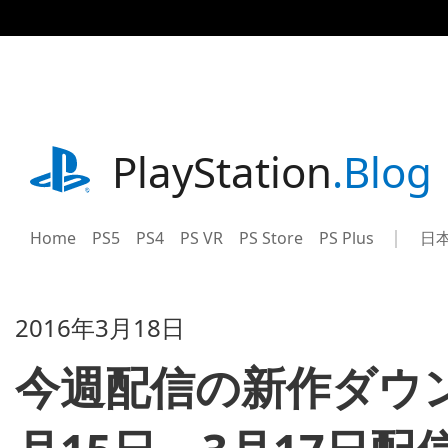
記
事
に
ス
キ
ッ
プ
playstation.com
PlayStation
.Blog
Home
PS5
PS4
PS VR
PS Store
PS Plus
日
Sel
Cur
a
reg
reg
2016年3月18日
今週配信の新作ダウ