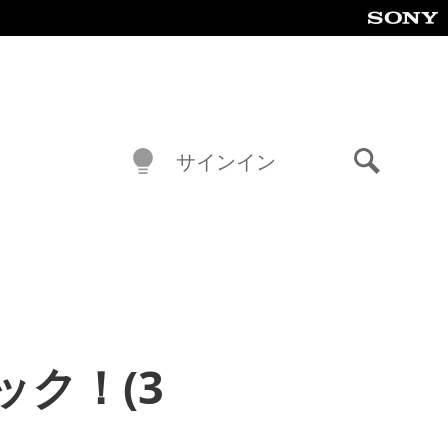
サインイン
検
索
ク！(3