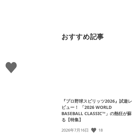
おすすめ記事
い
い
ね
す
る
『プロ野球スピリッツ2026』試遊レ
ビュー！ 「2026 WORLD
BASEBALL CLASSIC™」の熱狂が蘇
る【特集】
18
公
2026年7月16日
開