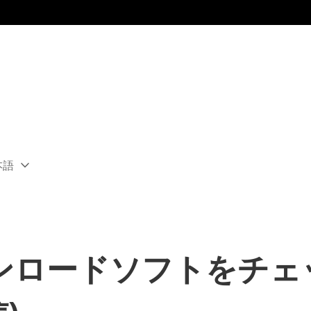
本語
ect
rent
ion:
ion
ンロードソフトをチェッ