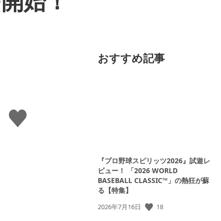
信開始！
おすすめ記事
い
い
ね
す
る
『プロ野球スピリッツ2026』試遊レ
ビュー！ 「2026 WORLD
BASEBALL CLASSIC™」の熱狂が蘇
る【特集】
18
公
2026年7月16日
開