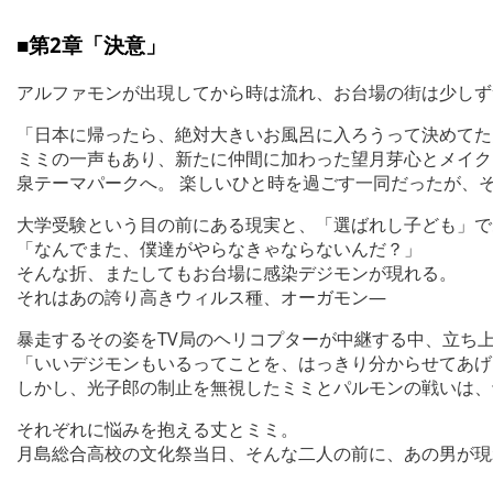
■第2章「決意」
アルファモンが出現してから時は流れ、お台場の街は少しず
「日本に帰ったら、絶対大きいお風呂に入ろうって決めてた
ミミの一声もあり、新たに仲間に加わった望月芽心とメイク
泉テーマパークへ。 楽しいひと時を過ごす一同だったが、
大学受験という目の前にある現実と、「選ばれし子ども」で
「なんでまた、僕達がやらなきゃならないんだ？」
そんな折、またしてもお台場に感染デジモンが現れる。
それはあの誇り高きウィルス種、オーガモン―
暴走するその姿をTV局のヘリコプターが中継する中、立ち
「いいデジモンもいるってことを、はっきり分からせてあげ
しかし、光子郎の制止を無視したミミとパルモンの戦いは、
それぞれに悩みを抱える丈とミミ。
月島総合高校の文化祭当日、そんな二人の前に、あの男が現