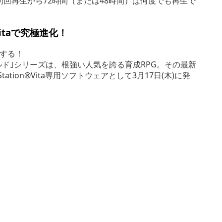
初回再生から72時間（または48時間）は何度でも再生で
Vitaで究極進化！
する！
ルド｣シリーズは、根強い人気を誇る育成RPG。その最新
Station®Vita専用ソフトウェアとして3月17日(木)に発