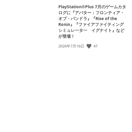
PlayStation®Plus 7月のゲームカタ
ログに『アバター：フロンティア・
オブ・パンドラ』『Rise of the
Ronin』『ファイアファイティング
シミュレ一タ一 イグナイト』など
が登場！
47
公
2026年7月16日
開
日: