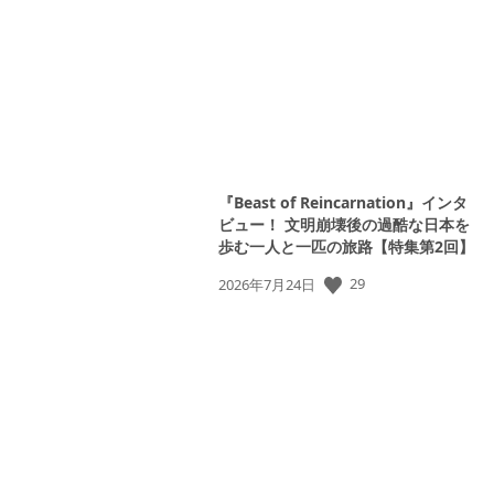
日:
『Beast of Reincarnation』インタ
ビュー！ 文明崩壊後の過酷な日本を
歩む一人と一匹の旅路【特集第2回】
29
公
2026年7月24日
開
日: