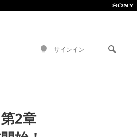
サインイン
検
索
 第2章