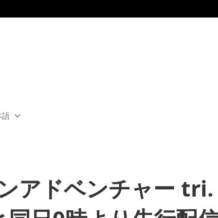
本語
ect
rent
ion:
ion
ンアドベンチャー tri.