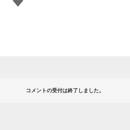
い
ね
す
る
コメントの受付は終了しました。