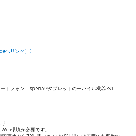
uubeへリンク）】
™スマートフォン、Xperia™タブレットのモバイル機器 ※1
ます。
iFi環境が必要です。