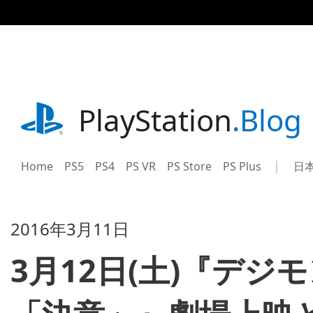
記
事
に
ス
キ
ッ
プ
playstation.com
PlayStation
.Blog
Home
PS5
PS4
PS VR
PS Store
PS Plus
日
Sel
Cur
a
reg
reg
2016年3月11日
3月12日(土)『デジモ