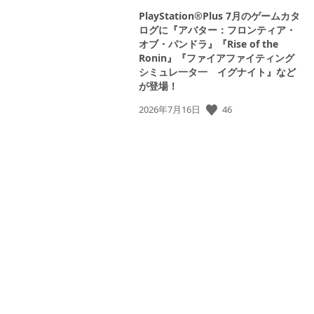
PlayStation®Plus 7月のゲームカタ
ログに『アバター：フロンティア・
オブ・パンドラ』『Rise of the
Ronin』『ファイアファイティング
シミュレ一タ一 イグナイト』など
が登場！
46
公
2026年7月16日
開
日: