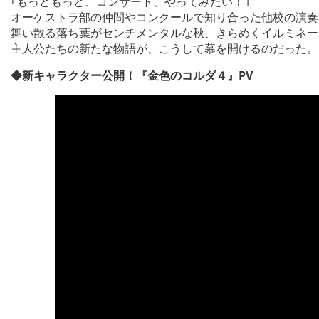
｢もっともっと、コンサート、やってみたい！｣
オーケストラ部の仲間やコンクールで知り合った他校の演奏
舞い散る落ち葉がセンチメンタルな秋、きらめくイルミネー
主人公たちの新たな物語が、こうして幕を開けるのだった。
◆新キャラクター公開！『金色のコルダ４』PV