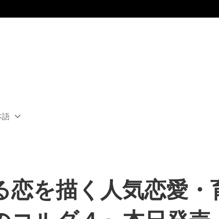
本語
ect
rent
ion:
ion
る恋を描く人気恋愛・