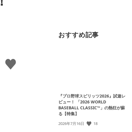
！
おすすめ記事
い
い
ね
す
る
『プロ野球スピリッツ2026』試遊レ
ビュー！ 「2026 WORLD
BASEBALL CLASSIC™」の熱狂が蘇
る【特集】
18
公
2026年7月16日
開