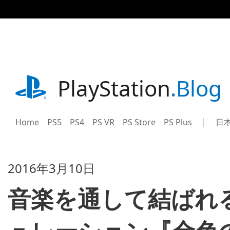
記
事
に
ス
キ
ッ
プ
playstation.com
PlayStation
.Blog
Home
PS5
PS4
PS VR
PS Store
PS Plus
日
Sel
Cur
a
reg
reg
2016年3月10日
音楽を通して結ばれ