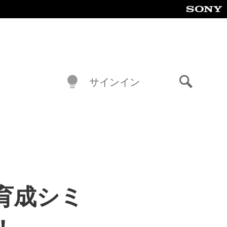
サインイン
検
索
育成シミ