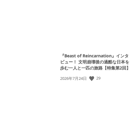
日:
『Beast of Reincarnation』インタ
ビュー！ 文明崩壊後の過酷な日本を
歩む一人と一匹の旅路【特集第2回】
29
公
2026年7月24日
開
日: