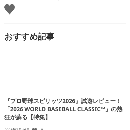
い
い
ね
す
る
おすすめ記事
『プロ野球スピリッツ2026』試遊レビュー！
「2026 WORLD BASEBALL CLASSIC™」の熱
狂が蘇る【特集】
18
公
2026年7月16日