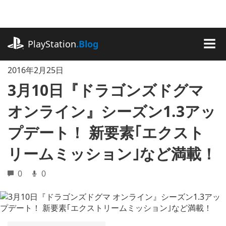
記
事
に
playstation.com
ス
PlayStation
.Blog
キ
MEN
ッ
2016年2月25日
プ
3月10日『ドラゴンズドグマ
オンライン』シーズン1.3アッ
プデート！ 新要素｢エクスト
リームミッション｣など満載！
0
0