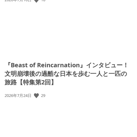
開
日:
『Beast of Reincarnation』インタビュー！
文明崩壊後の過酷な日本を歩む一人と一匹の
旅路【特集第2回】
29
公
2026年7月24日
開
日: