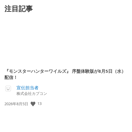
注目記事
『モンスターハンターワイルズ』 序盤体験版が8月5日（水）
配信！
宣伝担当者
株式会社カプコン
13
公
2026年8月5日
開
日: