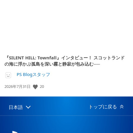
開
日:
『SILENT HILL: Townfall』インタビュー！ スコットランド
の海に浮かぶ孤島を深い霧と静寂が包み込む──
PS Blogスタッフ
20
公
2026年7月31日
開
日:
トップに戻る
日本語
Select
Current
a
region:
region