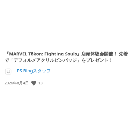
日:
『MARVEL Tōkon: Fighting Souls』店頭体験会開催！ 先着
で「デフォルメアクリルピンバッジ」をプレゼント！
PS Blogスタッフ
13
公
2026年8月4日
開
日: