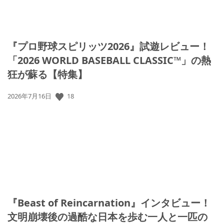
『プロ野球スピリッツ2026』試遊レビュー！
「2026 WORLD BASEBALL CLASSIC™」の熱
狂が蘇る【特集】
18
公
2026年7月16日
開
日:
『Beast of Reincarnation』インタビュー！
文明崩壊後の過酷な日本を歩む一人と一匹の