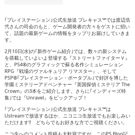
｢プレイステーション｣公式生放送 プレキャス℠では渡辺浩
弐さんの司会のもと、ゲーム開発者の方々をゲストに招い
て、話題の最新ゲームの情報をタップリお届けしていきま
す。
2月10日(水)の｢新作ゲーム紹介｣では、数々の新システム
を搭載していよいよ登場する『ストリートファイターＶ』
と、PS4®のグラフィックで蘇る名作シミュレーション
RPG『戦場のヴァルキュリア リマスター』、そして
PSP®｢プレイステーション・ポータブル｣で好評を博した
学園ミステリーアドベンチャー『英国探偵ミステリア The
Crown』の3本をご紹介します。さらに｢インディーズ特
集｣では『Unravel』をピックアップ！
｢プレイステーション｣公式生放送 プレキャス℠は
Ustreamで放送するほか、ニコニコ生放送でもお楽しみい
ただけます!! どちらでもお好きな方でご視聴ください。
ニコ生へのコメント投稿も大歓迎ですが、このPS.Blog記