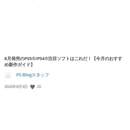
開
日:
8月発売のPS5®/PS4®注目ソフトはこれだ！【今月のおすす
め新作ガイド】
PS Blogスタッフ
20
公
2026年8月3日
開
日: