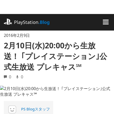
記
事
に
playstation.com
ス
PlayStation
.Blog
キ
MEN
ッ
2016年2月9日
プ
2月10日(水)20:00から生放
送！ ｢プレイステーション｣公
式生放送 プレキャス℠
0
0
PS Blogスタッフ