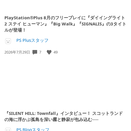
PlayStation®Plus 8月のフリープレイに『ダイイングライト
2 ステイ ヒューマン』『Big Walk』『SIGNALIS』の3タイト
ルが登場！
PS Plusスタッフ
7
49
公
2026年7月29日
開
日:
『SILENT HILL: Townfall』インタビュー！ スコットランド
の海に浮かぶ孤島を深い霧と静寂が包み込む──
PS Blogスタッフ