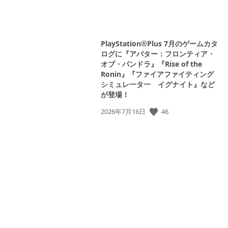
PlayStation®Plus 7月のゲームカタ
ログに『アバター：フロンティア・
オブ・パンドラ』『Rise of the
Ronin』『ファイアファイティング
シミュレ一タ一 イグナイト』など
が登場！
46
公
2026年7月16日
開
日: