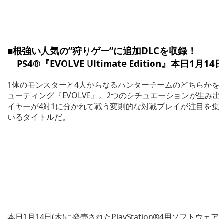
■根強い人気の”狩りゲー”に追加DLCを収録！
PS4®『EVOLVE Ultimate Edition』本日1月14
1体のモンスターと4人からなるハンターチームのどちらか
ューティング『EVOLVE』。2つのシチュエーションが生
イヤーが4対1に分かれて戦う変則的な対戦プレイが注目を集
いるタイトルだ。
本日1月14日(木)に発売されたPlayStation®4用ソフトウェア『E