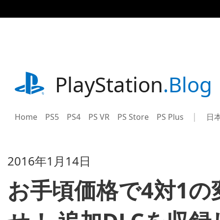
記
事
に
ス
キ
ッ
プ
playstation.com
PlayStation
.Blog
Home
PS5
PS4
PS VR
PS Store
PS Plus
日
Sel
Cur
a
reg
reg
2016年1月14日
お手頃価格で4対1