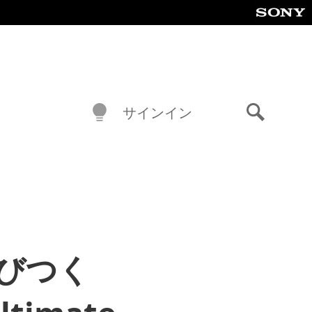
サインイン
検
索
びつく