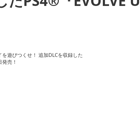
PS4®『EVOLVE Ul