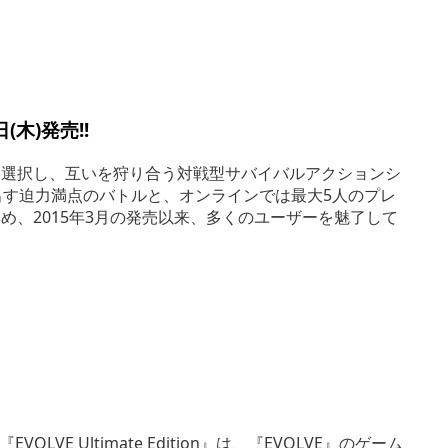
日(木)発売!!
を選択し、互いを狩り合う対戦型サバイバルアクションシ
み出す迫力満点のバトルと、オンラインでは最大5人のプレ
め、2015年3月の発売以来、多くのユーザーを魅了して
VOLVE Ultimate Edition』は、『EVOLVE』のゲーム