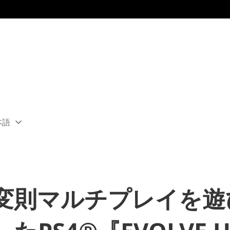
本語
ect
rent
ion:
ion
の変則マルチプレイを遊