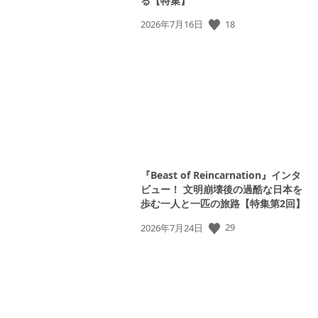
る【特集】
18
公
2026年7月16日
開
日:
『Beast of Reincarnation』インタ
ビュー！ 文明崩壊後の過酷な日本を
歩む一人と一匹の旅路【特集第2回】
29
公
2026年7月24日
開
日: