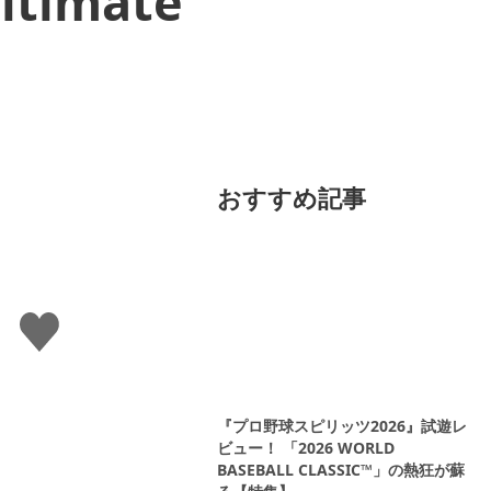
timate
おすすめ記事
い
い
ね
す
る
『プロ野球スピリッツ2026』試遊レ
ビュー！ 「2026 WORLD
BASEBALL CLASSIC™」の熱狂が蘇