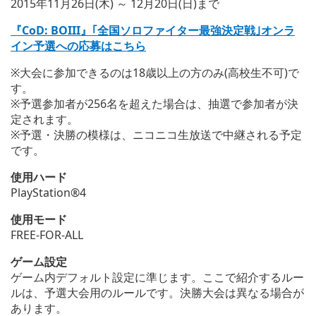
2015年11月26日(木) ～ 12月20日(日)まで
『CoD: BOIII』｢全国ソロファイター最強決定戦｣オンラ
イン予選への応募はこちら
※大会に参加できるのは18歳以上の方のみ(高校生不可)で
す。
※予選参加者が256名を超えた場合は、抽選で参加者が決
定されます。
※予選・決勝の模様は、ニコニコ生放送で中継される予定
です。
使用ハード
PlayStation®4
使用モード
FREE-FOR-ALL
ゲーム設定
ゲーム内デフォルト設定に準じます。ここで紹介するルー
ルは、予選大会用のルールです。決勝大会は異なる場合が
あります。