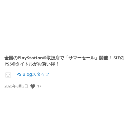
開
日:
全国のPlayStation®取扱店で「サマーセール」開催！ SIEの
PS5®タイトルがお買い得！
PS Blogスタッフ
17
公
2026年8月3日
開
日: