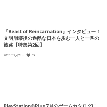
『Beast of Reincarnation』インタビュー！
文明崩壊後の過酷な日本を歩む一人と一匹の
旅路【特集第2回】
29
公
2026年7月24日
開
日:
PlayStation®Plus 7月のゲームカタログに