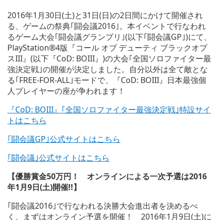
2016年1月30日(土)と31日(日)の2日間にかけて開催され
る、ゲームの祭典｢闘会議2016｣。本イベントで行なわれ
るゲーム大会｢闘会議グランプリ｣(以下｢闘会議GP｣)にて、
PlayStation®4版『コール オブ デューティ ブラックオプ
スIII』(以下『CoD: BOIII』)の大会｢全国ソロファイター最
強決定戦｣の開催が決定しました。自分以外は全て敵とな
る｢FREE-FOR-ALL｣モードで、『CoD: BOIII』日本最強個
人プレイヤーの座が争われます！
『CoD: BOIII』｢全国ソロファイター最強決定戦｣特設サイ
トはこちら
｢闘会議GP｣公式サイトはこちら
｢闘会議｣公式サイトはこちら
【優勝賞金50万円！ オンラインによる一次予選は2016
年1月9日(土)開催!!】
｢闘会議2016｣で行なわれる決勝大会進出者を決めるべ
く、まずはオンライン予選を開催！ 2016年1月9日(土)に