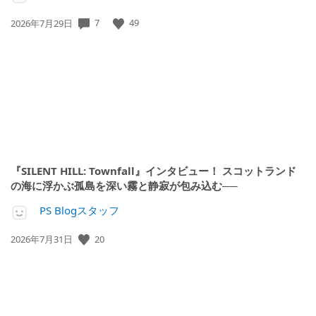
7
49
公
2026年7月29日
開
日:
『SILENT HILL: Townfall』インタビュー！ スコットランド
の海に浮かぶ孤島を深い霧と静寂が包み込む──
PS Blogスタッフ
20
公
2026年7月31日
開
日: