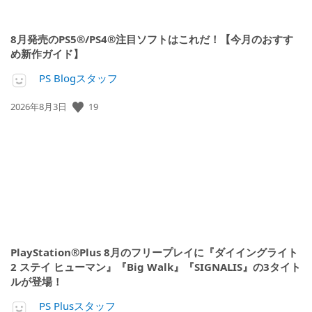
8月発売のPS5®/PS4®注目ソフトはこれだ！【今月のおすす
め新作ガイド】
PS Blogスタッフ
19
公
2026年8月3日
開
日:
PlayStation®Plus 8月のフリープレイに『ダイイングライト
2 ステイ ヒューマン』『Big Walk』『SIGNALIS』の3タイト
ルが登場！
PS Plusスタッフ