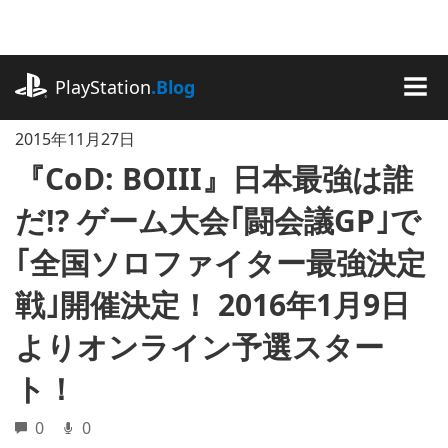
記
事
に
playstation.com
ス
PlayStation
.Blog
キ
MEN
ッ
2015年11月27日
プ
『CoD: BOIII』日本最強は誰
だ!? ゲーム大会｢闘会議GP｣で
｢全国ソロファイター最強決定
戦｣開催決定！ 2016年1月9日
よりオンライン予選スター
ト！
0
0