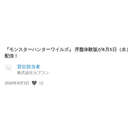
『モンスターハンターワイルズ』 序盤体験版が8月5日（水）
配信！
宣伝担当者
株式会社カプコン
12
公
2026年8月5日
開
日: