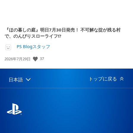
『ほの暮しの庭』明日7月30日発売！ 不可解な掟が残る村
で、のんびりスローライフ!?
PS Blogスタッフ
37
公
2026年7月29日
開
日:
トップに戻る
日本語
Select
Current
a
region:
region