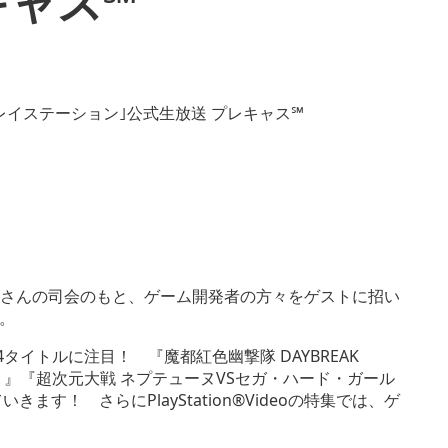
キャス℠
弐さんの司会のもと、ゲーム開発者の方々をゲストに招い
。
の4タイトルに注目！ 『魔都紅色幽撃隊 DAYBREAK
ングＥＸ』『超次元大戦 ネプテューヌVSセガ・ハード・ガール
す！ さらにPlayStation®Videoの特集では、ゲ