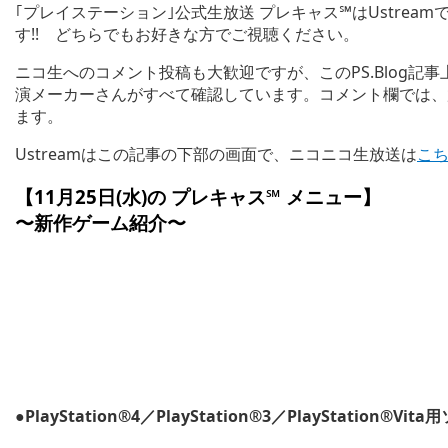
｢プレイステーション｣公式生放送 プレキャス℠はUstre
す!! どちらでもお好きな方でご視聴ください。
ニコ生へのコメント投稿も大歓迎ですが、このPS.Blog
演メーカーさんがすべて確認しています。コメント欄では、放送スタ
ます。
Ustreamはこの記事の下部の画面で、ニコニコ生放送は
こ
【11月25日(水)の
プレキャス℠ メニュー
】
〜新作ゲーム紹介〜
●PlayStation®4／PlayStation®3／PlayStation®Vi