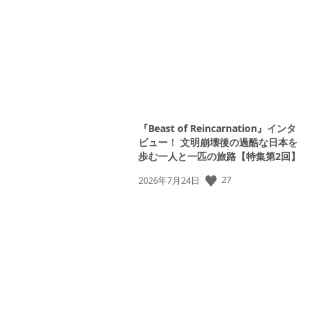
日:
『Beast of Reincarnation』インタ
ビュー！ 文明崩壊後の過酷な日本を
歩む一人と一匹の旅路【特集第2回】
27
公
2026年7月24日
開
日: