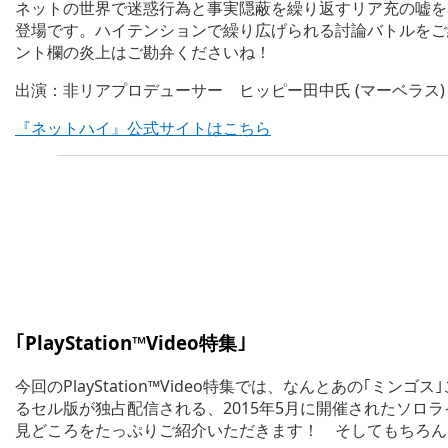
ネットの世界で迷惑行為と事実隠蔽を繰り返すリア充の嘘を
登場です。ハイテンションで繰り広げられる討論バトルをご
ント欄の炎上はご勘弁くださいね！
出演：非リアプロデューサー ヒッピー田中氏 (マーベラス)
『ネットハイ』公式サイトはこちら
｢PlayStation™Video特集｣
今回のPlayStation™Video特集では、なんとあの｢
るセル版が独占配信される、2015年5月に開催されたソロライブ＜今井麻美 
見どころをたっぷりご紹介いただきます！ そしてもちろん、P