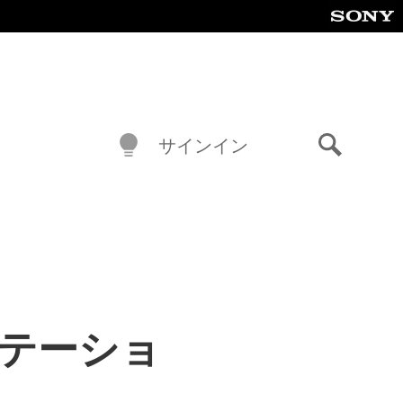
サインイン
検
索
イステーショ