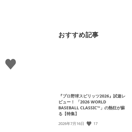
おすすめ記事
い
い
ね
す
る
『プロ野球スピリッツ2026』試遊レ
ビュー！ 「2026 WORLD
BASEBALL CLASSIC™」の熱狂が蘇
る【特集】
17
公
2026年7月16日
開