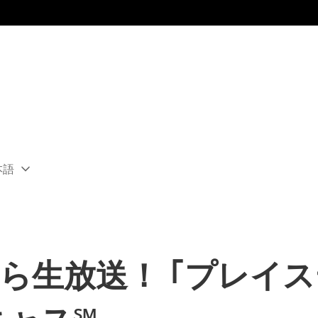
本語
ect
rent
ion:
ion
00から生放送！ ｢プレ