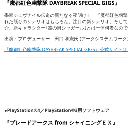
『
魔都紅色幽撃隊 DAYBREAK SPECIAL GIGS
』
學園ジュヴナイル伝奇の新たなる夜明け！ 『魔都紅色幽撃
れた既存のシナリオはもちろん、注目の新シナリオ、そして
介。新キャラクター｢謎の男シャガール｣とは一体何者なの
出演：プロデューサー 田口 和憲氏 (アークシステムワーク
『魔都紅色幽撃隊 DAYBREAK SPECIAL GIGS』公式サイト
●PlayStation®4／PlayStation®3用ソフトウェア
『
ブレードアークス from シャイニングＥＸ
』