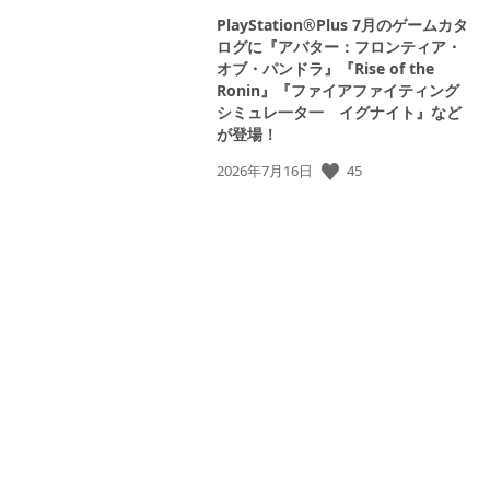
PlayStation®Plus 7月のゲームカタ
ログに『アバター：フロンティア・
オブ・パンドラ』『Rise of the
Ronin』『ファイアファイティング
シミュレ一タ一 イグナイト』など
が登場！
45
公
2026年7月16日
開
日: