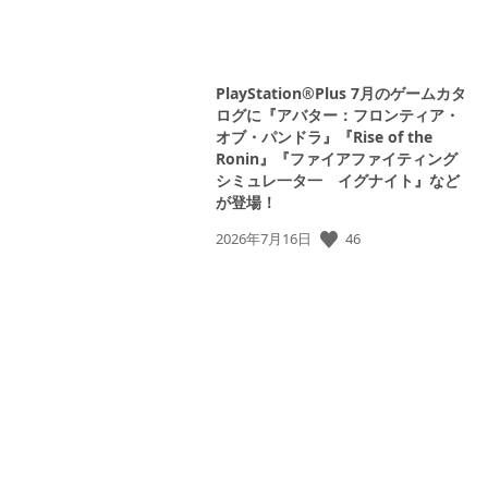
PlayStation®Plus 7月のゲームカタ
ログに『アバター：フロンティア・
オブ・パンドラ』『Rise of the
Ronin』『ファイアファイティング
シミュレ一タ一 イグナイト』など
が登場！
46
公
2026年7月16日
開
日: