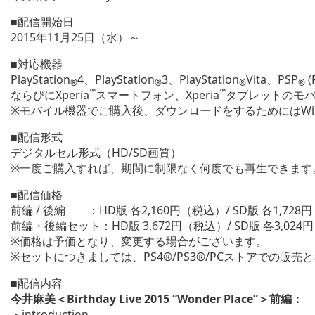
■配信開始日
2015年11月25日（水）～
■対応機器
PlayStation
4、PlayStation
3、PlayStation
Vita、PSP
(
®
®
®
®
™
™
ならびにXperia
スマートフォン、Xperia
タブレットのモ
※モバイル機器でご購入後、ダウンロードをするためにはWi
■配信形式
デジタルセル形式（HD/SD画質）
※一度ご購入すれば、期間に制限なく何度でも再生できます
■配信価格
前編 / 後編 ：HD版 各2,160円（税込）/ SD版 各1,728
前編・後編セット：HD版 3,672円（税込）/ SD版 各3,02
※価格は予価となり、変更する場合がございます。
※セットにつきましては、PS4®/PS3®/PCストアでの販売
■配信内容
今井麻美
＜Birthday Live 2015 “Wonder Place”＞
前編：
・introduction