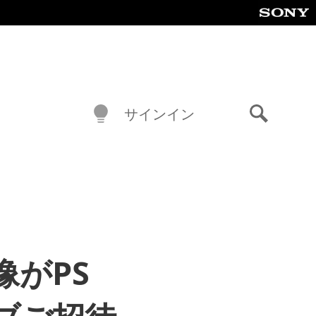
サインイン
検
索
がPS