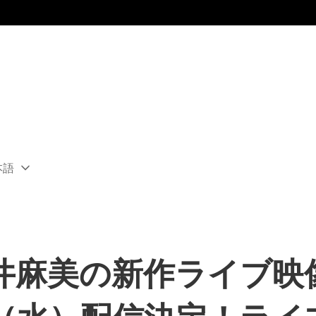
本語
ect
rent
ion:
ion
井麻美の新作ライブ映像