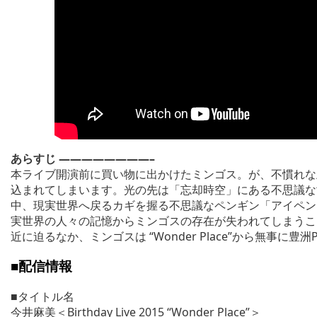
あらすじ ————————–
本ライブ開演前に買い物に出かけたミンゴス。が、不慣れな
込まれてしまいます。光の先は「忘却時空」にある不思議な世界”
中、現実世界へ戻るカギを握る不思議なペンギン「アイペン」
実世界の人々の記憶からミンゴスの存在が失われてしまうこ
近に迫るなか、ミンゴスは “Wonder Place”から無事に豊
■配信情報
■タイトル名
今井麻美＜Birthday Live 2015 “Wonder Place”＞