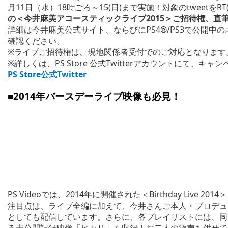
月11日（水）18時ごろ～15(日)まで実施！対象のtweetをR
の＜今井麻美アコースティックライブ2015＞ご招待権、直
詳細は今井麻美公式サイト、ならびにPS4®/PS3で公開
確認ください。
※ライブご招待権は、現地関係者受付でのご対応となります
※詳しくは、PS Store 公式Twitterアカウントにて、
PS Store公式Twitter
■2014年バースデーライブ映像も必見！
PS Videoでは、2014年に開催された＜Birthday Live
注目点は、ライブ全編に加えて、今井さんご本人・プロデュ
としても配信しています。さらに、各プレイリストには、同
る未公開記録映像「ヒカリ」も収録！お二人の歌声を併せて