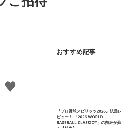
イブご招待
おすすめ記事
い
い
ね
す
る
『プロ野球スピリッツ2026』試遊レ
ビュー！ 「2026 WORLD
BASEBALL CLASSIC™」の熱狂が蘇