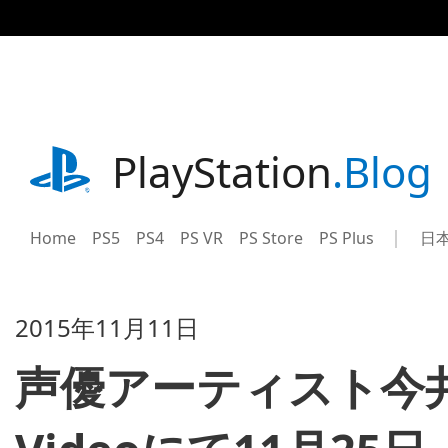
記
事
に
ス
キ
ッ
プ
playstation.com
PlayStation
.Blog
Home
PS5
PS4
PS VR
PS Store
PS Plus
日
Sel
Cur
a
reg
reg
2015年11月11日
声優アーティスト今