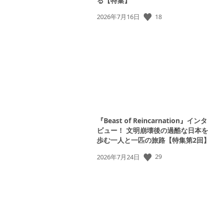
る【特集】
18
公
2026年7月16日
開
日:
『Beast of Reincarnation』インタ
ビュー！ 文明崩壊後の過酷な日本を
歩む一人と一匹の旅路【特集第2回】
29
公
2026年7月24日
開
日: