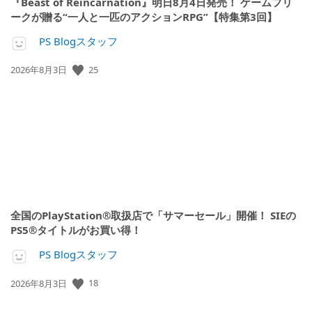
『Beast of Reincarnation』明日8月4日発売！ ゲームフリ
ークが贈る“一人と一匹のアクションRPG”【特集第3回】
PS Blogスタッフ
25
公
2026年8月3日
開
日:
全国のPlayStation®取扱店で「サマーセール」開催！ SIEの
PS5®タイトルがお買い得！
PS Blogスタッフ
18
公
2026年8月3日
開
日: