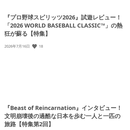
『プロ野球スピリッツ2026』試遊レビュー！
「2026 WORLD BASEBALL CLASSIC™」の熱
狂が蘇る【特集】
18
公
2026年7月16日
開
日:
『Beast of Reincarnation』インタビュー！
文明崩壊後の過酷な日本を歩む一人と一匹の
旅路【特集第2回】