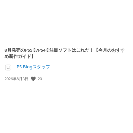
8月発売のPS5®/PS4®注目ソフトはこれだ！【今月のおすす
め新作ガイド】
PS Blogスタッフ
20
公
2026年8月3日
開
日: