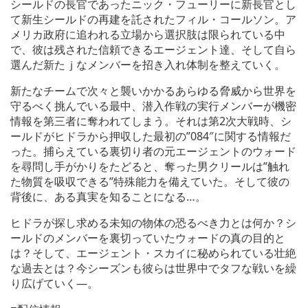
シールドの長官であったニック・フューリーに新長官とし
て新生シールドの再建を託されたフィル・コールソン。ア
メリカ政府に追われる立場から選択肢は限られている中
で、彼は残された信頼できるエージェント達、そして自ら
選んだ新たｊなメンバーを招き入れ体制を整えていく。
新たなチームで次々と襲いかかるあらゆる脅威から世界を
守るべく挑んでいる最中、潜入作戦の実行メンバーが機密
情報を第三者に奪われてしまう。それは第2次大戦時、シ
ールドがヒドラから押収した最初の”084″に関する情報だ
った。捕らえている裏切り者の元エージェントのウォード
を尋問し手がかりをたどると、奪った男クリールは”触れ
た物質を吸収できる”特殊能力を備えていた。そして彼の
背後に、ある真実を知ることになる…。
ヒドラが探し求める未知の物体の恐るべき力とは何か？シ
ールドのメンバーを裏切っていたウォードの真の目的と
は？そして、エージェント・スカイに秘められている壮絶
な過去とは？今シーズンも彼らは世界中でタフな戦いを繰
り広げていく―。