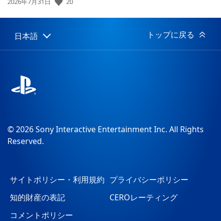
20
公
2026年7月31日
開
日:
トップに戻る
日本語
Select
Current
a
region:
region
© 2026 Sony Interactive Entertainment Inc. All Rights
Reserved.
サイトポリシー・利用規約
プライバシーポリシー
知的財産の表記
CEROレーティング
コメントポリシー