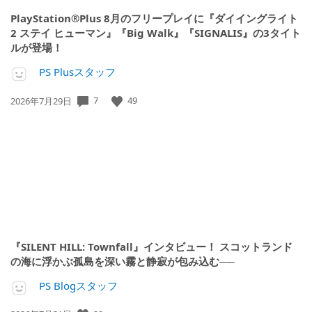
PlayStation®Plus 8月のフリープレイに『ダイイングライト
2 ステイ ヒューマン』『Big Walk』『SIGNALIS』の3タイト
ルが登場！
PS Plusスタッフ
7
49
公
2026年7月29日
開
日:
『SILENT HILL: Townfall』インタビュー！ スコットランド
の海に浮かぶ孤島を深い霧と静寂が包み込む──
PS Blogスタッフ