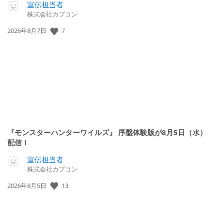
宣伝担当者
株式会社カプコン
7
公
2026年8月7日
開
日:
『モンスターハンターワイルズ』 序盤体験版が8月5日（水）
配信！
宣伝担当者
株式会社カプコン
13
公
2026年8月5日
開
日: