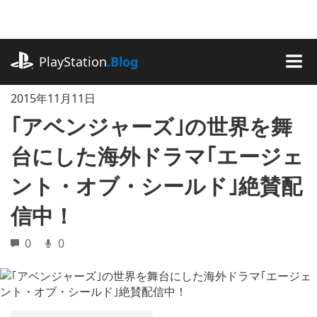
記
事
に
playstation.com
ス
PlayStation
.Blog
キ
MEN
ッ
2015年11月11日
プ
｢アベンジャーズ｣の世界を舞
台にした海外ドラマ｢エージェ
ント・オブ・シールド｣絶賛配
信中！
0
0