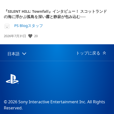
『SILENT HILL: Townfall』インタビュー！ スコットランド
の海に浮かぶ孤島を深い霧と静寂が包み込む──
PS Blogスタッフ
20
公
2026年7月31日
開
日:
トップに戻る
日本語
Select
Current
a
region:
region
© 2026 Sony Interactive Entertainment Inc. All Rights
Reserved.