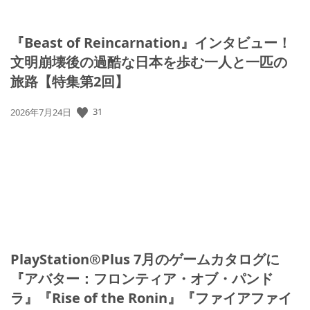
『Beast of Reincarnation』インタビュー！
文明崩壊後の過酷な日本を歩む一人と一匹の
旅路【特集第2回】
31
公
2026年7月24日
開
日:
PlayStation®Plus 7月のゲームカタログに
『アバター：フロンティア・オブ・パンド
ラ』『Rise of the Ronin』『ファイアファイ