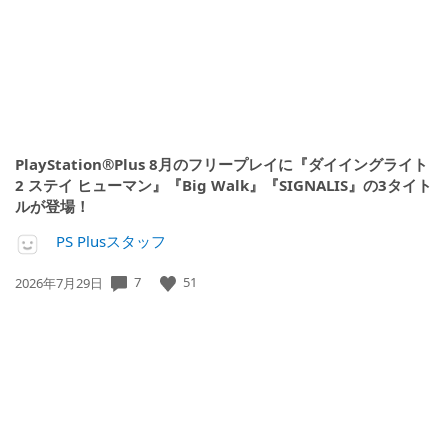
PlayStation®Plus 8月のフリープレイに『ダイイングライト
2 ステイ ヒューマン』『Big Walk』『SIGNALIS』の3タイト
ルが登場！
PS Plusスタッフ
7
51
公
2026年7月29日
開
日: