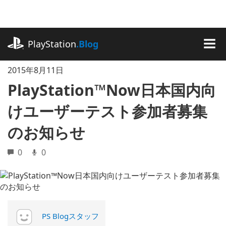
記
事
に
playstation.com
ス
PlayStation
.Blog
キ
MEN
ッ
2015年8月11日
プ
PlayStation™Now日本国内向
けユーザーテスト参加者募集
のお知らせ
0
0
PS Blogスタッフ