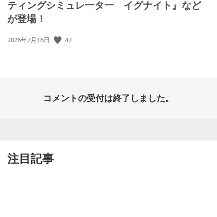
ティングシミュレ一タ一 イグナイト』など
が登場！
47
公
2026年7月16日
開
日:
コメントの受付は終了しました。
注目記事