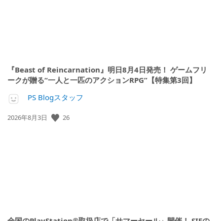
『Beast of Reincarnation』明日8月4日発売！ ゲームフリ
ークが贈る“一人と一匹のアクションRPG”【特集第3回】
PS Blogスタッフ
26
公
2026年8月3日
開
日:
全国のPlayStation®取扱店で「サマーセール」開催！ SIEの