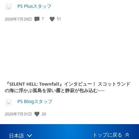
PS Plusスタッフ
7
51
公
2026年7月29日
開
日:
『SILENT HILL: Townfall』インタビュー！ スコットランド
の海に浮かぶ孤島を深い霧と静寂が包み込む──
PS Blogスタッフ
20
公
2026年7月31日
開
日:
トップに戻る
日本語
Select
Current