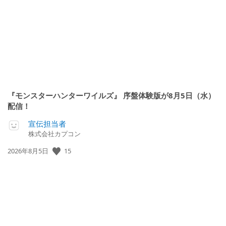
日:
『モンスターハンターワイルズ』 序盤体験版が8月5日（水）
配信！
宣伝担当者
株式会社カプコン
15
公
2026年8月5日
開
日: