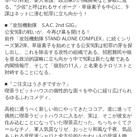
る。”少佐”と呼ばれるサイボーグ・草薙素子を中心に、9
課はネットに潜む犯罪に立ち向かう！
■『攻殻機動隊 S.A.C. 2nd GIG』
公安9課の戦いが、今再び幕を開ける！
前作「攻殻機動隊 STAND ALONE COMPLEX」に続くシリ
ーズ第2弾。草薙素子を始めとする公安9課は犯罪の芽を探
し出し、これを除去する攻性の組織である。招慰難民や核
を巡る政治的謀略に立ち向かう中で9課は新たな敵である
内閣情報庁、そして「個別の11人」と名乗るテロリストと
対峙することになる。
■『ご注文はうさぎですか？』
喫茶ラビットハウスの個性的な面々を中心に繰り広げられ
るゆるふわコメディ。
高校に通うべく新しい街にやってきたココア。道に迷って
偶然に喫茶ラビットハウスに入るが、実は、そこが彼女が
住み込むことになっていた喫茶店だった。ちっちゃくてク
ールなチノ、軍人気質なリゼ、おっとり和風な千夜、気品
あふれる庶民派シャロと全方位的なかわいさの登場人物