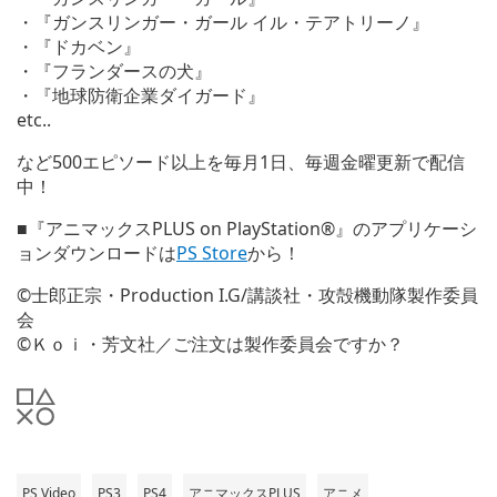
・『ガンスリンガー・ガール イル・テアトリーノ』
・『ドカベン』
・『フランダースの犬』
・『地球防衛企業ダイガード』
etc..
など500エピソード以上を毎月1日、毎週金曜更新で配信
中！
■『アニマックスPLUS on PlayStation®』のアプリケーシ
ョンダウンロードは
PS Store
から！
©士郎正宗・Production I.G/講談社・攻殻機動隊製作委員
会
©Ｋｏｉ・芳文社／ご注文は製作委員会ですか？
PS Video
PS3
PS4
アニマックスPLUS
アニメ