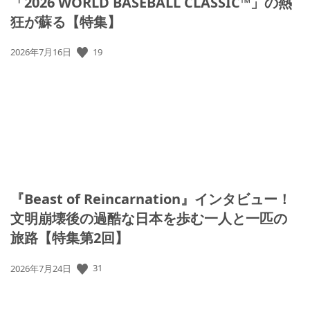
「2026 WORLD BASEBALL CLASSIC™」の熱
狂が蘇る【特集】
19
公
2026年7月16日
開
日:
『Beast of Reincarnation』インタビュー！
文明崩壊後の過酷な日本を歩む一人と一匹の
旅路【特集第2回】
31
公
2026年7月24日
開
日: