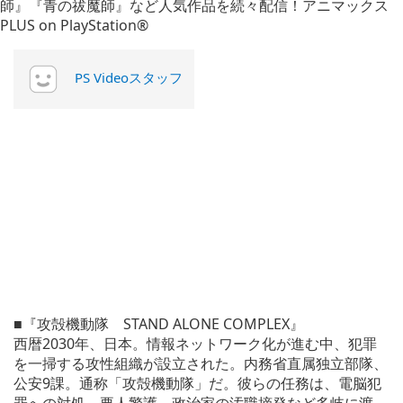
PS Videoスタッフ
■『攻殻機動隊 STAND ALONE COMPLEX』
西暦2030年、日本。情報ネットワーク化が進む中、犯罪
を一掃する攻性組織が設立された。内務省直属独立部隊、
公安9課。通称「攻殻機動隊」だ。彼らの任務は、電脳犯
罪への対処、要人警護、政治家の汚職摘発など多岐に渡