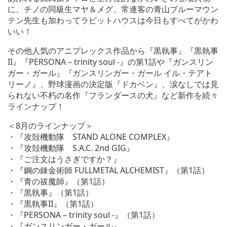
に、チノの同級生マヤ＆メグ、常連客の青山ブルーマウン
テン先生も加わってラビットハウスは今日もすべてがかわ
いい！
その他人気のアニプレックス作品から『黒執事』『黒執事
II』『PERSONA – trinity soul -』の第1話や『ガンスリン
ガー・ガール』『ガンスリンガー・ガール イル・テアト
リーノ』、野球漫画の決定版『ドカベン』、涙なしでは見
られない不朽の名作『フランダースの犬』など新作を続々
ラインナップ！
＜8月のラインナップ＞
・『攻殻機動隊 STAND ALONE COMPLEX』
・『攻殻機動隊 S.A.C. 2nd GIG』
・『ご注文はうさぎですか？』
・『鋼の錬金術師 FULLMETAL ALCHEMIST』（第1話）
・『青の祓魔師』（第1話）
・『黒執事』（第1話）
・『黒執事II』（第1話）
・『PERSONA – trinity soul -』（第1話）
・『ガンスリンガー・ガール』