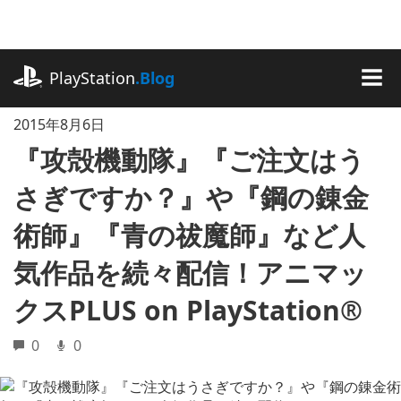
記
事
に
playstation.com
ス
PlayStation
.Blog
キ
MEN
ッ
2015年8月6日
プ
『攻殻機動隊』『ご注文はう
さぎですか？』や『鋼の錬金
術師』『青の祓魔師』など人
気作品を続々配信！アニマッ
クスPLUS on PlayStation®
0
0