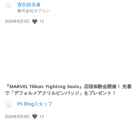
宣伝担当者
株式会社カプコン
13
公
2026年8月5日
開
日:
『MARVEL Tōkon: Fighting Souls』店頭体験会開催！ 先着
で「デフォルメアクリルピンバッジ」をプレゼント！
PS Blogスタッフ
13
公
2026年8月4日
開
日: