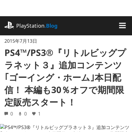
記
事
に
playstation.com
ス
PlayStation
.Blog
キ
MEN
ッ
2015年7月13日
プ
PS4™/PS3®『リトルビッグプ
ラネット３』追加コンテンツ
｢ゴーイング・ホーム｣本日配
信！ 本編も30％オフで期間限
定販売スタート！
0
0
1