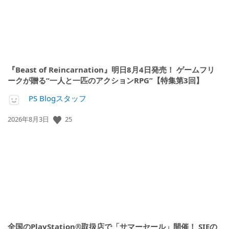
『Beast of Reincarnation』明日8月4日発売！ ゲームフリ
ークが贈る“一人と一匹のアクションRPG”【特集第3回】
PS Blogスタッフ
25
公
2026年8月3日
開
日:
全国のPlayStation®取扱店で「サマーセール」開催！ SIEの