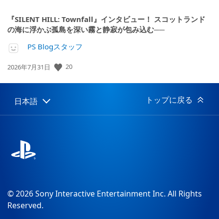
『SILENT HILL: Townfall』インタビュー！ スコットランド
の海に浮かぶ孤島を深い霧と静寂が包み込む──
PS Blogスタッフ
20
公
2026年7月31日
開
日:
トップに戻る
日本語
Select
Current
a
region:
region
© 2026 Sony Interactive Entertainment Inc. All Rights
Reserved.