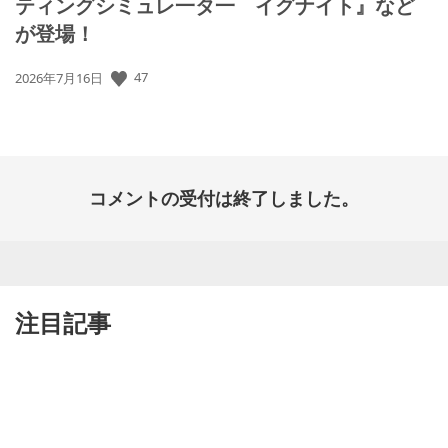
ティングシミュレ一タ一 イグナイト』など
が登場！
47
公
2026年7月16日
開
日:
コメントの受付は終了しました。
注目記事