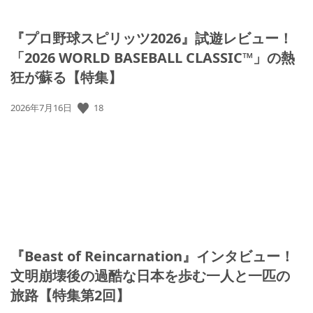
『プロ野球スピリッツ2026』試遊レビュー！
「2026 WORLD BASEBALL CLASSIC™」の熱
狂が蘇る【特集】
公
18
2026年7月16日
開
日:
『Beast of Reincarnation』インタビュー！
文明崩壊後の過酷な日本を歩む一人と一匹の
旅路【特集第2回】