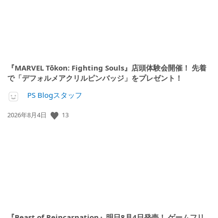
『MARVEL Tōkon: Fighting Souls』店頭体験会開催！ 先着
で「デフォルメアクリルピンバッジ」をプレゼント！
PS Blogスタッフ
公
13
2026年8月4日
開
日:
『Beast of Reincarnation』明日8月4日発売！ ゲームフリ