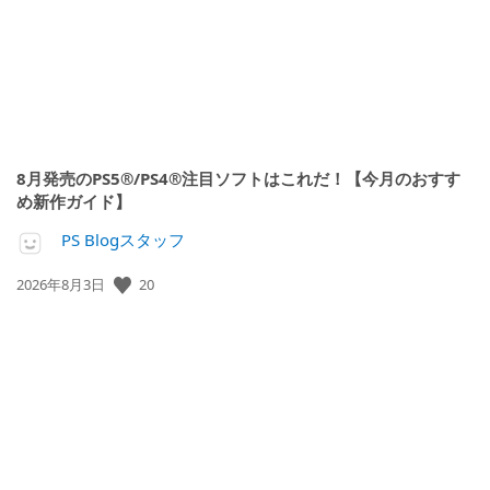
8月発売のPS5®/PS4®注目ソフトはこれだ！【今月のおすす
め新作ガイド】
PS Blogスタッフ
公
20
2026年8月3日
開
日: