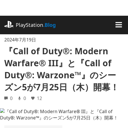
記
事
に
playstation.com
ス
PlayStation
.Blog
キ
MEN
ッ
2024年7月19日
プ
『Call of Duty®: Modern
Warfare® III』と『Call of
Duty®: Warzone™』のシー
ズン5が7月25日（木）開幕！
0
0
12