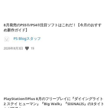
8月発売のPS5®/PS4®注目ソフトはこれだ！【今月のおすす
め新作ガイド】
PS Blogスタッフ
公
19
2026年8月3日
開
日:
PlayStation®Plus 8月のフリープレイに『ダイイングライト
2 ステイ ヒューマン』『Big Walk』『SIGNALIS』の3タイト