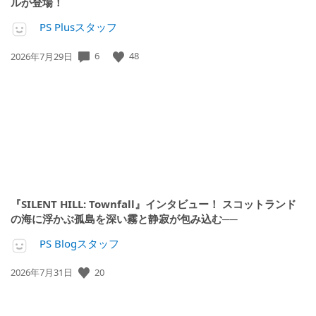
ルが登場！
PS Plusスタッフ
公
6
48
2026年7月29日
開
日:
『SILENT HILL: Townfall』インタビュー！ スコットランド
の海に浮かぶ孤島を深い霧と静寂が包み込む──
PS Blogスタッフ
公
20
2026年7月31日
開
日: