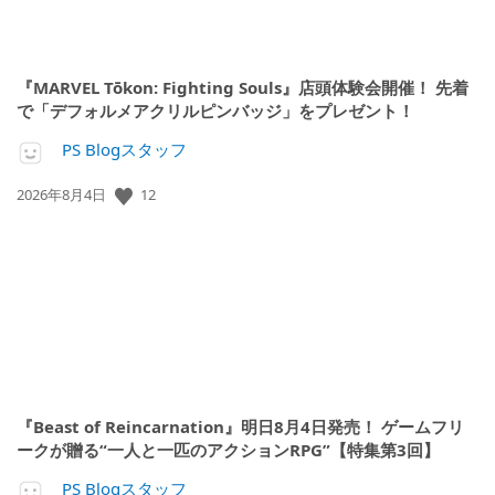
『MARVEL Tōkon: Fighting Souls』店頭体験会開催！ 先着
で「デフォルメアクリルピンバッジ」をプレゼント！
PS Blogスタッフ
公
12
2026年8月4日
開
日:
『Beast of Reincarnation』明日8月4日発売！ ゲームフリ
ークが贈る“一人と一匹のアクションRPG”【特集第3回】
PS Blogスタッフ