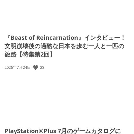
『Beast of Reincarnation』インタビュー！
文明崩壊後の過酷な日本を歩む一人と一匹の
旅路【特集第2回】
公
28
2026年7月24日
開
日:
PlayStation®Plus 7月のゲームカタログに