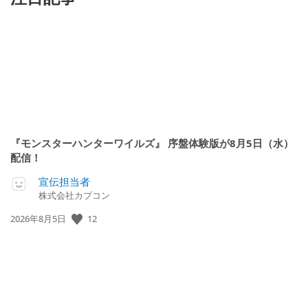
『モンスターハンターワイルズ』 序盤体験版が8月5日（水）
配信！
宣伝担当者
株式会社カプコン
公
12
2026年8月5日
開
日: