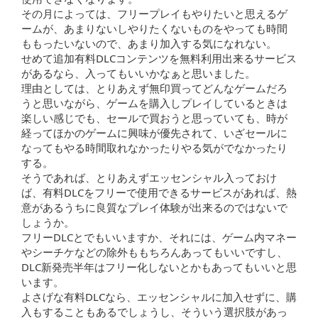
その月によっては、フリープレイもやりたいと思えるゲ
ームが、あまりないしやりたくないものをやっても時間
ももったいないので、あまり加入する気になれない。
せめて追加有料DLCコンテンツを無料利用出来るサービス
があるなら、入ってもいいかなぁと思いました。
理由としては、とりあえず無印買ってどんなゲームだろ
うと思いながら、ゲームを購入しプレイしているときは
楽しい感じでも、セールで買おうと思っていても、時が
経ってほかのゲームに興味が優先されて、いざセールに
なってもやる時間取れなかったりやる気がでなかったり
する。
そうであれば、とりあえずエッセンシャル入っておけ
ば、有料DLCをフリーで使用できるサービスがあれば、熱
意があるうちに良質なプレイ体験が出来るのではないで
しょうか。
フリーDLCとでもいいますか、それには、ゲーム内マネー
やシーチケなどの除外ももちろんあってもいいですし、
DLC新発売半年はフリー化しないとかもあってもいいと思
います。
よさげな有料DLCなら、エッセンシャルに加入せずに、購
入もすることもあるでしょうし、そういう選択肢があっ