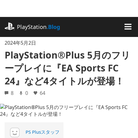
記
事
に
playstation.com
ス
PlayStation
.Blog
キ
MEN
ッ
2024年5月2日
プ
PlayStation®Plus 5月のフリ
ープレイに『EA Sports FC
24』など4タイトルが登場！
8
0
64
PS Plusスタッフ