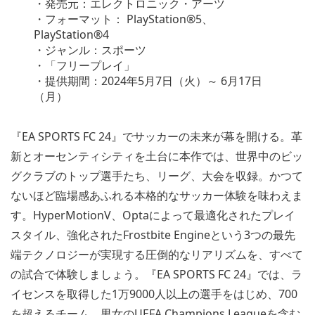
・発売元：エレクトロニック・アーツ
・フォーマット： PlayStation®5、
PlayStation®4
・ジャンル：スポーツ
・「フリープレイ」
・提供期間：2024年5月7日（火）～ 6月17日
（月）
『EA SPORTS FC 24』でサッカーの未来が幕を開ける。革
新とオーセンティシティを土台に本作では、世界中のビッ
グクラブのトップ選手たち、リーグ、大会を収録。かつて
ないほど臨場感あふれる本格的なサッカー体験を味わえま
す。HyperMotionV、Optaによって最適化されたプレイ
スタイル、強化されたFrostbite Engineという3つの最先
端テクノロジーが実現する圧倒的なリアリズムを、すべて
の試合で体験しましょう。『EA SPORTS FC 24』では、ラ
イセンスを取得した1万9000人以上の選手をはじめ、700
を超えるチーム、男女のUEFA Champions Leagueを含む